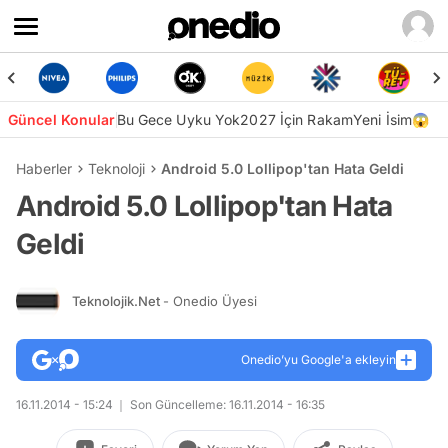
Güncel Konular
Bu Gece Uyku Yok
2027 İçin Rakam
Yeni İsim😱
Haberler
Teknoloji
Android 5.0 Lollipop'tan Hata Geldi
Android 5.0 Lollipop'tan Hata
Geldi
Teknolojik.Net
- Onedio Üyesi
Onedio’yu Google'a ekleyin
16.11.2014 - 15:24
Son Güncelleme: 16.11.2014 - 16:35