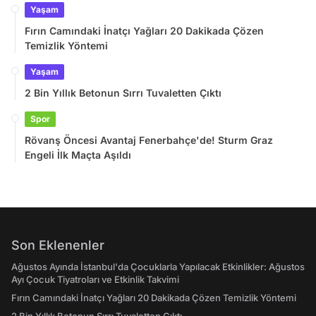
Yaşam
Fırın Camındaki İnatçı Yağları 20 Dakikada Çözen
Temizlik Yöntemi
Yaşam
2 Bin Yıllık Betonun Sırrı Tuvaletten Çıktı
Spor
Rövanş Öncesi Avantaj Fenerbahçe'de! Sturm Graz
Engeli İlk Maçta Aşıldı
Son Eklenenler
Ağustos Ayında İstanbul'da Çocuklarla Yapılacak Etkinlikler: Ağustos
Ayı Çocuk Tiyatroları ve Etkinlik Takvimi
Fırın Camındaki İnatçı Yağları 20 Dakikada Çözen Temizlik Yöntemi