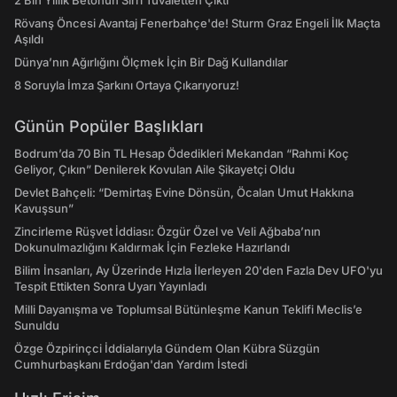
2 Bin Yıllık Betonun Sırrı Tuvaletten Çıktı
Rövanş Öncesi Avantaj Fenerbahçe'de! Sturm Graz Engeli İlk Maçta
Aşıldı
Dünya’nın Ağırlığını Ölçmek İçin Bir Dağ Kullandılar
8 Soruyla İmza Şarkını Ortaya Çıkarıyoruz!
Günün Popüler Başlıkları
Bodrum’da 70 Bin TL Hesap Ödedikleri Mekandan “Rahmi Koç
Geliyor, Çıkın” Denilerek Kovulan Aile Şikayetçi Oldu
Devlet Bahçeli: “Demirtaş Evine Dönsün, Öcalan Umut Hakkına
Kavuşsun”
Zincirleme Rüşvet İddiası: Özgür Özel ve Veli Ağbaba’nın
Dokunulmazlığını Kaldırmak İçin Fezleke Hazırlandı
Bilim İnsanları, Ay Üzerinde Hızla İlerleyen 20'den Fazla Dev UFO'yu
Tespit Ettikten Sonra Uyarı Yayınladı
Milli Dayanışma ve Toplumsal Bütünleşme Kanun Teklifi Meclis’e
Sunuldu
Özge Özpirinçci İddialarıyla Gündem Olan Kübra Süzgün
Cumhurbaşkanı Erdoğan'dan Yardım İstedi