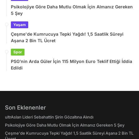
Psikolojiye Göre Daha Mutlu Olmak İçin Almanız Gereken
5 Şey
Yaşam
Çeşme'de Kumrucuya Tepki Yağdı! 1,5 Saatlik Süreyi
Aşana 2 Bin TL Ücret
Spor
PSG’nin Arda Güler İçin 115 Milyon Euro Teklif Ettiği İddia
Edildi
Son Eklenenler
ultrAslan Lideri Sebahattin Şirin Gözaltına Alındı
Psikolojiye Göre Daha Mutlu Olmak İçin Almanız Gereken 5 Şey
Çeşme'de Kumrucuya Tepki Yağdı! 1,5 Saatlik Süreyi Aşana 2 Bin TL
Ücret