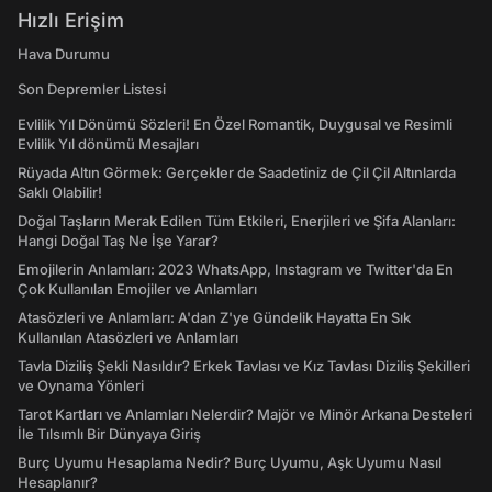
Hızlı Erişim
Hava Durumu
Son Depremler Listesi
Evlilik Yıl Dönümü Sözleri! En Özel Romantik, Duygusal ve Resimli
Evlilik Yıl dönümü Mesajları
Rüyada Altın Görmek: Gerçekler de Saadetiniz de Çil Çil Altınlarda
Saklı Olabilir!
Doğal Taşların Merak Edilen Tüm Etkileri, Enerjileri ve Şifa Alanları:
Hangi Doğal Taş Ne İşe Yarar?
Emojilerin Anlamları: 2023 WhatsApp, Instagram ve Twitter'da En
Çok Kullanılan Emojiler ve Anlamları
Atasözleri ve Anlamları: A'dan Z'ye Gündelik Hayatta En Sık
Kullanılan Atasözleri ve Anlamları
Tavla Diziliş Şekli Nasıldır? Erkek Tavlası ve Kız Tavlası Diziliş Şekilleri
ve Oynama Yönleri
Tarot Kartları ve Anlamları Nelerdir? Majör ve Minör Arkana Desteleri
İle Tılsımlı Bir Dünyaya Giriş
Burç Uyumu Hesaplama Nedir? Burç Uyumu, Aşk Uyumu Nasıl
Hesaplanır?