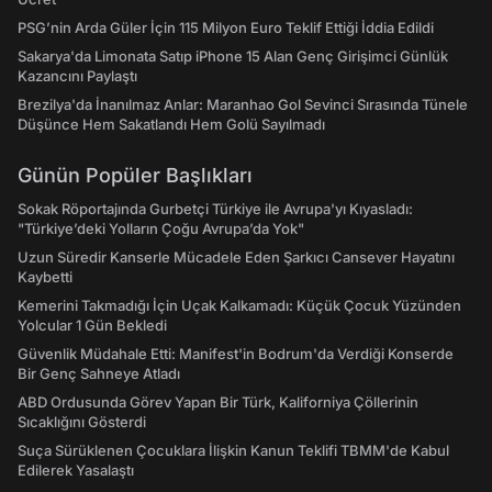
PSG’nin Arda Güler İçin 115 Milyon Euro Teklif Ettiği İddia Edildi
Sakarya'da Limonata Satıp iPhone 15 Alan Genç Girişimci Günlük
Kazancını Paylaştı
Brezilya'da İnanılmaz Anlar: Maranhao Gol Sevinci Sırasında Tünele
Düşünce Hem Sakatlandı Hem Golü Sayılmadı
Günün Popüler Başlıkları
Sokak Röportajında Gurbetçi Türkiye ile Avrupa'yı Kıyasladı:
"Türkiye’deki Yolların Çoğu Avrupa’da Yok"
Uzun Süredir Kanserle Mücadele Eden Şarkıcı Cansever Hayatını
Kaybetti
Kemerini Takmadığı İçin Uçak Kalkamadı: Küçük Çocuk Yüzünden
Yolcular 1 Gün Bekledi
Güvenlik Müdahale Etti: Manifest'in Bodrum'da Verdiği Konserde
Bir Genç Sahneye Atladı
ABD Ordusunda Görev Yapan Bir Türk, Kaliforniya Çöllerinin
Sıcaklığını Gösterdi
Suça Sürüklenen Çocuklara İlişkin Kanun Teklifi TBMM'de Kabul
Edilerek Yasalaştı