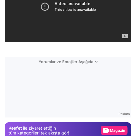
Yorumlar ve Emojiler Aşağıda
Video
Test
Reklam
Gündem
Keşfet
ile ziyaret ettiğin
Magazin
tüm kategorileri tek akışta gör!