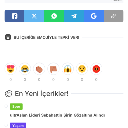
BU İÇERİĞE EMOJİYLE TEPKİ VER!
0
0
0
0
0
0
0
En Yeni İçerikler!
Spor
ultrAslan Lideri Sebahattin Şirin Gözaltına Alındı
Yaşam