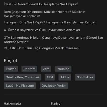
İdeal Kilo Nedir? İdeal Kilo Hesaplama Nasıl Yapılır?
Ders Çalışırken Dinlenecek Müzikler Nelerdir? Müziksiz
Çalışamayanlar Toplanın!
Instagram Giriş Nasıl Yapılır? Instagram'a Giriş İşlemleri Rehberi
41 Ülkenin Bayrakları ve Ülke Bayraklarının Anlamları
GTA San Andreas Hileleri! Oynamaya Doyamayanlar İçin Güncel San
Andreas Şifreleri
IQ Testi: IQ'unuzun Kaç Olduğunu Merak Ettiniz mi?
Keşfet
Twitter
Deprem
Zam
Youtube
Günlük Burç Yorumları
A101
Tiktok
Son Dakika
Bugün Ne Pişirsem
Gezilecek Yerler
Hakkımızda
Kariyer