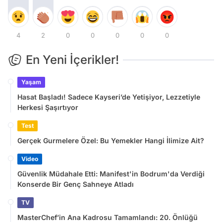
4
2
0
0
0
0
0
En Yeni İçerikler!
Yaşam
Hasat Başladı! Sadece Kayseri’de Yetişiyor, Lezzetiyle
Herkesi Şaşırtıyor
Test
Gerçek Gurmelere Özel: Bu Yemekler Hangi İlimize Ait?
Video
Güvenlik Müdahale Etti: Manifest'in Bodrum'da Verdiği
Konserde Bir Genç Sahneye Atladı
TV
MasterChef’in Ana Kadrosu Tamamlandı: 20. Önlüğü