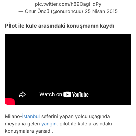
pic.twitter.com/h89OagHdPy
— Onur Öncü (@onuroncuu)
25 Nisan 2015
Pİlot ile kule arasındaki konuşmanın kaydı
Milano-
İstanbul
seferini yapan yolcu uçağında
meydana gelen
yangın
, pilot ile kule arasındaki
konuşmalara yansıdı.