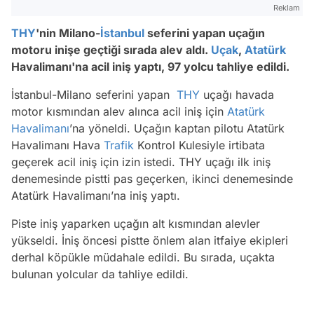
Reklam
THY
'nin Milano-
İstanbul
seferini yapan uçağın
motoru inişe geçtiği sırada alev aldı.
Uçak
,
Atatürk
Havalimanı'na acil iniş yaptı, 97 yolcu tahliye edildi.
İstanbul-Milano seferini yapan
THY
uçağı havada
motor kısmından alev alınca acil iniş için
Atatürk
Havalimanı
’na yöneldi. Uçağın kaptan pilotu Atatürk
Havalimanı Hava
Trafik
Kontrol Kulesiyle irtibata
geçerek acil iniş için izin istedi. THY uçağı ilk iniş
denemesinde pistti pas geçerken, ikinci denemesinde
Atatürk Havalimanı’na iniş yaptı.
Piste iniş yaparken uçağın alt kısmından alevler
yükseldi. İniş öncesi pistte önlem alan itfaiye ekipleri
derhal köpükle müdahale edildi. Bu sırada, uçakta
bulunan yolcular da tahliye edildi.