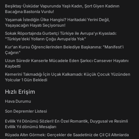
Beşiktaş-Üsküdar Vapurunda Yaşlı Kadın, Şort Giyen Kadının
Bacağına Bastonla Vurdu!
Yaşamak İstediğin Ülke Hangisi? Haritadaki Yerini Değil,
Yaşayacağın Hayatı Seçiyorsun!
Sokak Röportajında Gurbetçi Türkiye ile Avrupa'yı Kıyasladı:
"Türkiye’deki Yolların Çoğu Avrupa’da Yok"
Kur'an Kursu Öğrencilerinden Belediye Başkanına: "Manifest’i
Çağırın"
Uzun Süredir Kanserle Mücadele Eden Şarkıcı Cansever Hayatını
Kaybetti
Kemerini Takmadığı İçin Uçak Kalkamadı: Küçük Çocuk Yüzünden
Yolcular 1 Gün Bekledi
Hızlı Erişim
Hava Durumu
Son Depremler Listesi
Evlilik Yıl Dönümü Sözleri! En Özel Romantik, Duygusal ve Resimli
Evlilik Yıl dönümü Mesajları
Rüyada Altın Görmek: Gerçekler de Saadetiniz de Çil Çil Altınlarda