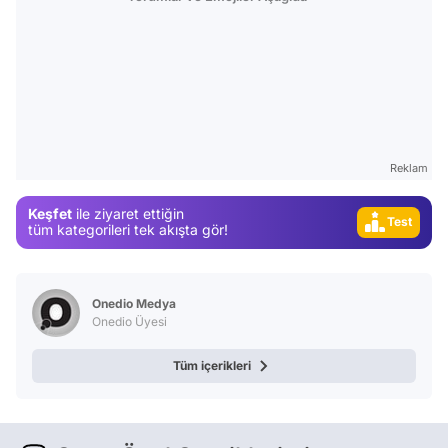
Video
Reklam
Test
Keşfet
ile ziyaret ettiğin
Gündem
tüm kategorileri tek akışta gör!
Magazin
Video
Onedio Medya
Test
Onedio Üyesi
Tüm içerikleri