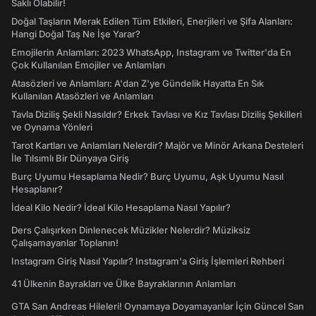
Saklı Olabilir!
Doğal Taşların Merak Edilen Tüm Etkileri, Enerjileri ve Şifa Alanları:
Hangi Doğal Taş Ne İşe Yarar?
Emojilerin Anlamları: 2023 WhatsApp, Instagram ve Twitter'da En
Çok Kullanılan Emojiler ve Anlamları
Atasözleri ve Anlamları: A'dan Z'ye Gündelik Hayatta En Sık
Kullanılan Atasözleri ve Anlamları
Tavla Diziliş Şekli Nasıldır? Erkek Tavlası ve Kız Tavlası Diziliş Şekilleri
ve Oynama Yönleri
Tarot Kartları ve Anlamları Nelerdir? Majör ve Minör Arkana Desteleri
İle Tılsımlı Bir Dünyaya Giriş
Burç Uyumu Hesaplama Nedir? Burç Uyumu, Aşk Uyumu Nasıl
Hesaplanır?
İdeal Kilo Nedir? İdeal Kilo Hesaplama Nasıl Yapılır?
Ders Çalışırken Dinlenecek Müzikler Nelerdir? Müziksiz
Çalışamayanlar Toplanın!
Instagram Giriş Nasıl Yapılır? Instagram'a Giriş İşlemleri Rehberi
41 Ülkenin Bayrakları ve Ülke Bayraklarının Anlamları
GTA San Andreas Hileleri! Oynamaya Doyamayanlar İçin Güncel San