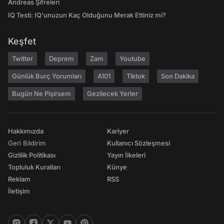
Andreas Şifreleri
IQ Testi: IQ'unuzun Kaç Olduğunu Merak Ettiniz mi?
Keşfet
Twitter
Deprem
Zam
Youtube
Günlük Burç Yorumları
A101
Tiktok
Son Dakika
Bugün Ne Pişirsem
Gezilecek Yerler
Hakkımızda
Kariyer
Geri Bildirim
Kullanıcı Sözleşmesi
Gizlilik Politikası
Yayın İlkeleri
Topluluk Kuralları
Künye
Reklam
RSS
İletişim