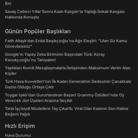
Biri
Savaş Cebeci Yıllar Sonra Kaan Kazgan'la Yaptığı Sokak Kavgası
Hakkında Konuştu
Günün Popüler Başlıkları
Fatih Altaylı'dan Erdal Beşikçioğlu'na Ağır Eleştiri: "Ulan Siz Kamu
Görevlisisiniz"
Google'ın Yapay Zeka Biriminin Başındaki Türk: Koray
Kavukçuoğlu'nu Tanıyalım!
Yaptıkları Komik Mesajlaşmalarla İletişimden Maksimum Verim Alan
Kişiler
Türk Hava Kuvvetleri'nin İlk Kadın Generalinin Dedesinin Çanakkale
Gazisi Olduğu Ortaya Çıktı
Toygar Işıklı'dan Gururlandıran Başarı! Grammy Ödülleri'nde Oy
Verecek Jüri Üyeleri Arasına Seçildi
Tarla İşçisiydi Modellere Taş Çıkarttı: Viral Olan Kadının Son Haline
Beğeni Yağdı
Hızlı Erişim
Hava Durumu