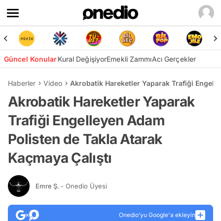
Güncel Konular
Kural Değişiyor
Emekli Zammı
Acı Gerçekler
Haberler
Video
Akrobatik Hareketler Yaparak Trafiği Engell
Akrobatik Hareketler Yaparak
Trafiği Engelleyen Adam
Polisten de Takla Atarak
Kaçmaya Çalıştı
Emre Ş.
- Onedio Üyesi
Onedio’yu Google'a ekleyin