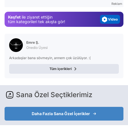
Gündem
Reklam
Magazin
Keşfet
ile ziyaret ettiğin
Video
tüm kategorileri tek akışta gör!
Test
Emre Ş.
Onedio Üyesi
Arkadaşlar bana sövmeyin, annem çok üzülüyor. :(
Tüm içerikleri
Sana Özel Seçtiklerimiz
Daha Fazla Sana Özel İçerikler