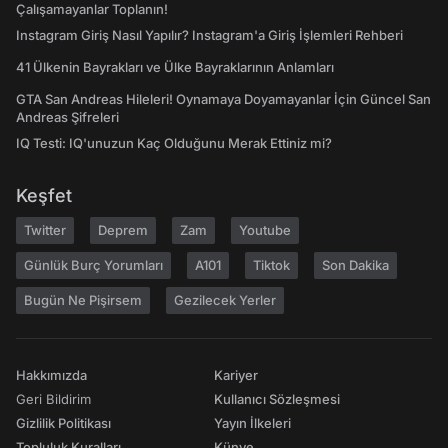
Çalışamayanlar Toplanın!
Instagram Giriş Nasıl Yapılır? Instagram'a Giriş İşlemleri Rehberi
41 Ülkenin Bayrakları ve Ülke Bayraklarının Anlamları
GTA San Andreas Hileleri! Oynamaya Doyamayanlar İçin Güncel San
Andreas Şifreleri
IQ Testi: IQ'unuzun Kaç Olduğunu Merak Ettiniz mi?
Keşfet
Twitter
Deprem
Zam
Youtube
Günlük Burç Yorumları
A101
Tiktok
Son Dakika
Bugün Ne Pişirsem
Gezilecek Yerler
Hakkımızda
Kariyer
Geri Bildirim
Kullanıcı Sözleşmesi
Gizlilik Politikası
Yayın İlkeleri
Topluluk Kuralları
Künye