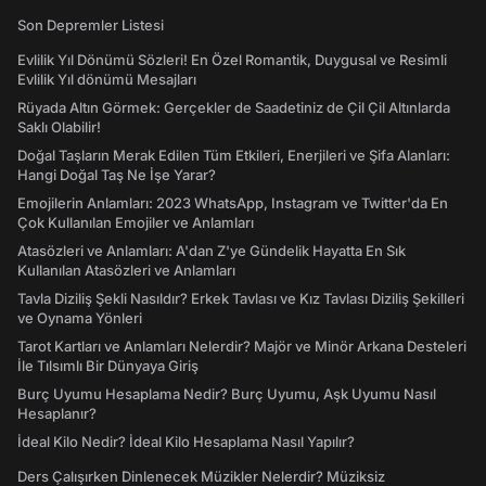
Son Depremler Listesi
Evlilik Yıl Dönümü Sözleri! En Özel Romantik, Duygusal ve Resimli
Evlilik Yıl dönümü Mesajları
Rüyada Altın Görmek: Gerçekler de Saadetiniz de Çil Çil Altınlarda
Saklı Olabilir!
Doğal Taşların Merak Edilen Tüm Etkileri, Enerjileri ve Şifa Alanları:
Hangi Doğal Taş Ne İşe Yarar?
Emojilerin Anlamları: 2023 WhatsApp, Instagram ve Twitter'da En
Çok Kullanılan Emojiler ve Anlamları
Atasözleri ve Anlamları: A'dan Z'ye Gündelik Hayatta En Sık
Kullanılan Atasözleri ve Anlamları
Tavla Diziliş Şekli Nasıldır? Erkek Tavlası ve Kız Tavlası Diziliş Şekilleri
ve Oynama Yönleri
Tarot Kartları ve Anlamları Nelerdir? Majör ve Minör Arkana Desteleri
İle Tılsımlı Bir Dünyaya Giriş
Burç Uyumu Hesaplama Nedir? Burç Uyumu, Aşk Uyumu Nasıl
Hesaplanır?
İdeal Kilo Nedir? İdeal Kilo Hesaplama Nasıl Yapılır?
Ders Çalışırken Dinlenecek Müzikler Nelerdir? Müziksiz