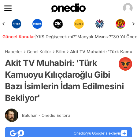
Güncel Konular
YKS Değişecek mi?
"Manyak Mısınız?"
30 Yıl Önc
Haberler
Genel Kültür
Bilim
Akit TV Muhabiri: 'Türk Kamuoyu
Akit TV Muhabiri: 'Türk
Kamuoyu Kılıçdaroğlu Gibi
Bazı İsimlerin İdam Edilmesini
Bekliyor'
Batuhan
- Onedio Editörü
Onedio’yu Google'a ekleyin