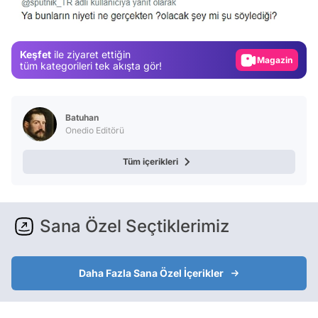
Test
Gündem
Keşfet
ile ziyaret ettiğin
Magazin
tüm kategorileri tek akışta gör!
Video
Test
Batuhan
Onedio Editörü
Tüm içerikleri
Sana Özel Seçtiklerimiz
Daha Fazla Sana Özel İçerikler