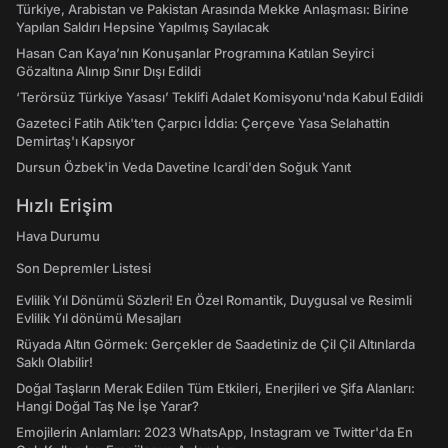
Türkiye, Arabistan ve Pakistan Arasında Mekke Anlaşması: Birine
Yapılan Saldırı Hepsine Yapılmış Sayılacak
Hasan Can Kaya’nın Konuşanlar Programına Katılan Seyirci
Gözaltına Alınıp Sınır Dışı Edildi
‘Terörsüz Türkiye Yasası’ Teklifi Adalet Komisyonu'nda Kabul Edildi
Gazeteci Fatih Atik'ten Çarpıcı İddia: Çerçeve Yasa Selahattin
Demirtaş'ı Kapsıyor
Dursun Özbek'in Veda Davetine Icardi'den Soğuk Yanıt
Hızlı Erişim
Hava Durumu
Son Depremler Listesi
Evlilik Yıl Dönümü Sözleri! En Özel Romantik, Duygusal ve Resimli
Evlilik Yıl dönümü Mesajları
Rüyada Altın Görmek: Gerçekler de Saadetiniz de Çil Çil Altınlarda
Saklı Olabilir!
Doğal Taşların Merak Edilen Tüm Etkileri, Enerjileri ve Şifa Alanları:
Hangi Doğal Taş Ne İşe Yarar?
Emojilerin Anlamları: 2023 WhatsApp, Instagram ve Twitter'da En