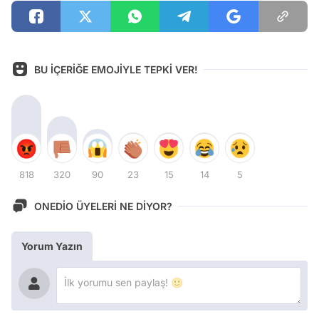
BU İÇERİĞE EMOJİYLE TEPKİ VER!
818
320
90
23
15
14
5
ONEDİO ÜYELERİ NE DİYOR?
Yorum Yazın