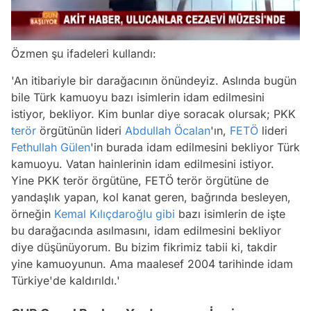
/
Özmen şu ifadeleri kullandı:
'An itibariyle bir darağacının önündeyiz. Aslında bugün
bile Türk kamuoyu bazı isimlerin idam edilmesini
istiyor, bekliyor. Kim bunlar diye soracak olursak; PKK
terör
örgütünün lideri
Abdullah Öcalan
'ın,
FETÖ
lideri
Fethullah Gülen
'in burada idam edilmesini bekliyor Türk
kamuoyu. Vatan hainlerinin idam edilmesini istiyor.
Yine PKK terör örgütüne, FETÖ terör örgütüne de
yandaşlık yapan, kol kanat geren, bağrında besleyen,
örneğin
Kemal Kılıçdaroğlu
gibi
bazı isimlerin de işte
bu darağacında asılmasını, idam edilmesini bekliyor
diye düşünüyorum. Bu bizim fikrimiz tabii ki, takdir
yine kamuoyunun. Ama maalesef 2004 tarihinde idam
Türkiye'de kaldırıldı.'