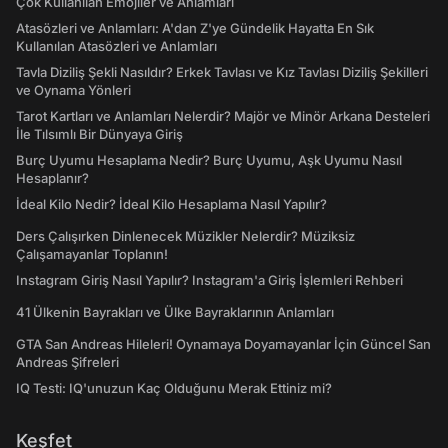
Çok Kullanılan Emojiler ve Anlamları
Atasözleri ve Anlamları: A'dan Z'ye Gündelik Hayatta En Sık
Kullanılan Atasözleri ve Anlamları
Tavla Diziliş Şekli Nasıldır? Erkek Tavlası ve Kız Tavlası Diziliş Şekilleri
ve Oynama Yönleri
Tarot Kartları ve Anlamları Nelerdir? Majör ve Minör Arkana Desteleri
İle Tılsımlı Bir Dünyaya Giriş
Burç Uyumu Hesaplama Nedir? Burç Uyumu, Aşk Uyumu Nasıl
Hesaplanır?
İdeal Kilo Nedir? İdeal Kilo Hesaplama Nasıl Yapılır?
Ders Çalışırken Dinlenecek Müzikler Nelerdir? Müziksiz
Çalışamayanlar Toplanın!
Instagram Giriş Nasıl Yapılır? Instagram'a Giriş İşlemleri Rehberi
41 Ülkenin Bayrakları ve Ülke Bayraklarının Anlamları
GTA San Andreas Hileleri! Oynamaya Doyamayanlar İçin Güncel San
Andreas Şifreleri
IQ Testi: IQ'unuzun Kaç Olduğunu Merak Ettiniz mi?
Keşfet