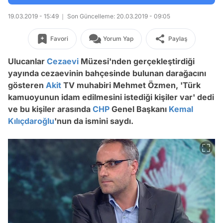
19.03.2019 - 15:49
Son Güncelleme: 20.03.2019 - 09:05
Favori
Yorum Yap
Paylaş
Ulucanlar
Cezaevi
Müzesi'nden gerçekleştirdiği
yayında cezaevinin bahçesinde bulunan darağacını
gösteren
Akit
TV muhabiri Mehmet Özmen, 'Türk
kamuoyunun idam edilmesini istediği kişiler var' dedi
ve bu kişiler arasında
CHP
Genel Başkanı
Kemal
Kılıçdaroğlu
'nun da ismini saydı.