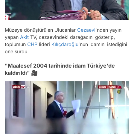
Müzeye dönüştürülen Ulucanlar
Cezaevi
'nden yayın
yapan
Akit
TV, cezaevindeki darağacını gösterip,
toplumun
CHP
lideri
Kılıçdaroğlu
'nun idamını istediğini
öne sürdü.
"Maalesef 2004 tarihinde idam Türkiye'de
kaldırıldı" 🎥