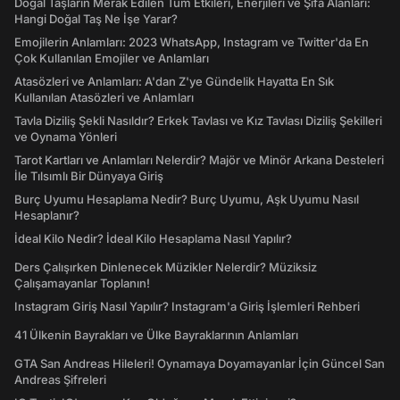
Doğal Taşların Merak Edilen Tüm Etkileri, Enerjileri ve Şifa Alanları:
Hangi Doğal Taş Ne İşe Yarar?
Emojilerin Anlamları: 2023 WhatsApp, Instagram ve Twitter'da En
Çok Kullanılan Emojiler ve Anlamları
Atasözleri ve Anlamları: A'dan Z'ye Gündelik Hayatta En Sık
Kullanılan Atasözleri ve Anlamları
Tavla Diziliş Şekli Nasıldır? Erkek Tavlası ve Kız Tavlası Diziliş Şekilleri
ve Oynama Yönleri
Tarot Kartları ve Anlamları Nelerdir? Majör ve Minör Arkana Desteleri
İle Tılsımlı Bir Dünyaya Giriş
Burç Uyumu Hesaplama Nedir? Burç Uyumu, Aşk Uyumu Nasıl
Hesaplanır?
İdeal Kilo Nedir? İdeal Kilo Hesaplama Nasıl Yapılır?
Ders Çalışırken Dinlenecek Müzikler Nelerdir? Müziksiz
Çalışamayanlar Toplanın!
Instagram Giriş Nasıl Yapılır? Instagram'a Giriş İşlemleri Rehberi
41 Ülkenin Bayrakları ve Ülke Bayraklarının Anlamları
GTA San Andreas Hileleri! Oynamaya Doyamayanlar İçin Güncel San
Andreas Şifreleri