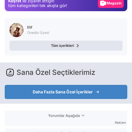
Keşfet
ile ziyaret ettiğin
Magazin
tüm kategorileri tek akışta gör!
Video
Test
Elif
Onedio Üyesi
Tüm içerikleri
Sana Özel Seçtiklerimiz
Daha Fazla Sana Özel İçerikler
Yorumlar Aşağıda
Reklam