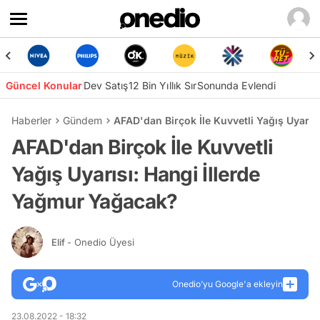
Güncel Konular
Dev Satış
12 Bin Yıllık Sır
Sonunda Evlendi
Haberler
Gündem
AFAD'dan Birçok İle Kuvvetli Yağış Uyarıs
AFAD'dan Birçok İle Kuvvetli
Yağış Uyarısı: Hangi İllerde
Yağmur Yağacak?
Elif
- Onedio Üyesi
Onedio’yu Google'a ekleyin
23.08.2022 - 18:32