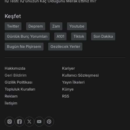
IQ Testi: IQ'unuzun Kaç Olduğunu Merak Ettiniz mi?
Keşfet
Twitter
Deprem
Zam
Youtube
Günlük Burç Yorumları
A101
Tiktok
Son Dakika
Bugün Ne Pişirsem
Gezilecek Yerler
Hakkımızda
Kariyer
Geri Bildirim
Kullanıcı Sözleşmesi
Gizlilik Politikası
Yayın İlkeleri
Topluluk Kuralları
Künye
Reklam
RSS
İletişim