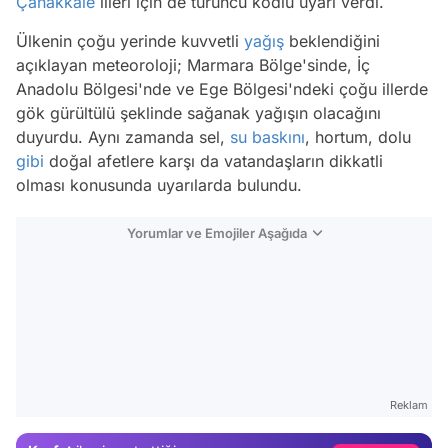
Çanakkale
illeri için de turuncu kodlu uyarı verdi.
Ülkenin çoğu yerinde kuvvetli
yağış
beklendiğini
açıklayan meteoroloji; Marmara Bölge'sinde, İç
Anadolu Bölgesi'nde ve Ege Bölgesi'ndeki çoğu illerde
gök gürültülü şeklinde sağanak yağışın olacağını
duyurdu. Aynı zamanda sel,
su baskını
, hortum, dolu
gibi
doğal afetlere karşı da vatandaşların dikkatli
olması konusunda uyarılarda bulundu.
Yorumlar ve Emojiler Aşağıda
Video
Test
Reklam
Gündem