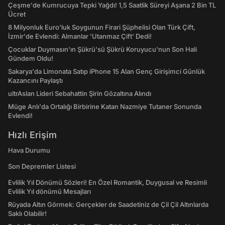
Çeşme'de Kumrucuya Tepki Yağdı! 1,5 Saatlik Süreyi Aşana 2 Bin TL
Ücret
8 Milyonluk Euro'luk Soygunun Firari Şüphelisi Olan Türk Çift,
İzmir'de Evlendi: Almanlar 'Utanmaz Çift' Dedi!
Çocuklar Duymasın'ın Şükrü'sü Şükrü Koruyucu'nun Son Hali
Gündem Oldu!
Sakarya'da Limonata Satıp iPhone 15 Alan Genç Girişimci Günlük
Kazancını Paylaştı
ultrAslan Lideri Sebahattin Şirin Gözaltına Alındı
Müge Anlı'da Ortalığı Birbirine Katan Nazmiye Tutaner Sonunda
Evlendi!
Hızlı Erişim
Hava Durumu
Son Depremler Listesi
Evlilik Yıl Dönümü Sözleri! En Özel Romantik, Duygusal ve Resimli
Evlilik Yıl dönümü Mesajları
Rüyada Altın Görmek: Gerçekler de Saadetiniz de Çil Çil Altınlarda
Saklı Olabilir!