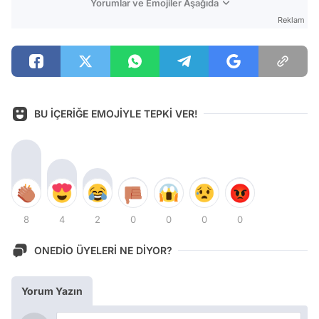
Yorumlar ve Emojiler Aşağıda
Reklam
BU İÇERİĞE EMOJİYLE TEPKİ VER!
8
4
2
0
0
0
0
ONEDİO ÜYELERİ NE DİYOR?
Yorum Yazın