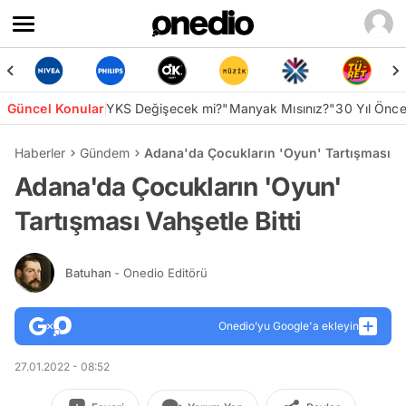
Güncel Konular
YKS Değişecek mi?
"Manyak Mısınız?"
30 Yıl Önc
Haberler
Gündem
Adana'da Çocukların 'Oyun' Tartışması Vah
Adana'da Çocukların 'Oyun'
Tartışması Vahşetle Bitti
Batuhan
- Onedio Editörü
Onedio’yu Google'a ekleyin
27.01.2022 - 08:52