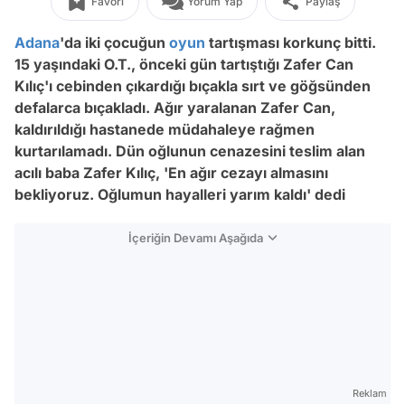
Favori
Yorum Yap
Paylaş
Adana
'da iki çocuğun
oyun
tartışması korkunç bitti.
15 yaşındaki O.T., önceki gün tartıştığı Zafer Can
Kılıç'ı cebinden çıkardığı bıçakla sırt ve göğsünden
defalarca bıçakladı. Ağır yaralanan Zafer Can,
kaldırıldığı hastanede müdahaleye rağmen
kurtarılamadı. Dün oğlunun cenazesini teslim alan
acılı baba Zafer Kılıç, 'En ağır cezayı almasını
bekliyoruz. Oğlumun hayalleri yarım kaldı' dedi
İçeriğin Devamı Aşağıda
Reklam