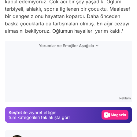
kabul edemiyoruz. Çok acı bir şey yaşadık. Oğlum
terbiyeli, ahlaklı, sporla ilgilenen bir çocuktu. Maalesef
bir dengesiz onu hayattan kopardı. Daha önceden
başka çocuklarla da tartışmaları olmuş. En ağır cezayı
almasını bekliyoruz. Oğlumun hayalleri yarım kaldı.'
Yorumlar ve Emojiler Aşağıda
Video
Test
Reklam
Gündem
Keşfet
ile ziyaret ettiğin
Magazin
tüm kategorileri tek akışta gör!
Video
Test