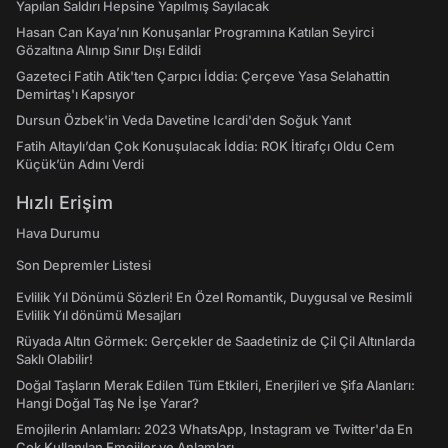
Yapılan Saldırı Hepsine Yapılmış Sayılacak
Hasan Can Kaya’nın Konuşanlar Programına Katılan Seyirci
Gözaltına Alınıp Sınır Dışı Edildi
Gazeteci Fatih Atik'ten Çarpıcı İddia: Çerçeve Yasa Selahattin
Demirtaş'ı Kapsıyor
Dursun Özbek'in Veda Davetine Icardi'den Soğuk Yanıt
Fatih Altaylı’dan Çok Konuşulacak İddia: ROK İtirafçı Oldu Cem
Küçük’ün Adını Verdi
Hızlı Erişim
Hava Durumu
Son Depremler Listesi
Evlilik Yıl Dönümü Sözleri! En Özel Romantik, Duygusal ve Resimli
Evlilik Yıl dönümü Mesajları
Rüyada Altın Görmek: Gerçekler de Saadetiniz de Çil Çil Altınlarda
Saklı Olabilir!
Doğal Taşların Merak Edilen Tüm Etkileri, Enerjileri ve Şifa Alanları:
Hangi Doğal Taş Ne İşe Yarar?
Emojilerin Anlamları: 2023 WhatsApp, Instagram ve Twitter'da En
Çok Kullanılan Emojiler ve Anlamları