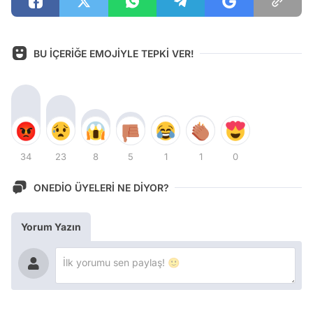
BU İÇERİĞE EMOJİYLE TEPKİ VER!
34
23
8
5
1
1
0
ONEDİO ÜYELERİ NE DİYOR?
Yorum Yazın