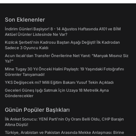
Son Eklenenler
İndirim Günleri Başlıyor! 8 - 14 Ağustos Haftasında A101 ve BİM
Aktüel Ürünler Listesinde Ne Var?
Kızılcık Şerbeti'nin Kadrosu Baştan Aşağı Değişti! İlk Kadrodan
Sadece 3 Oyuncu Kaldı
Acun Ilıcalı'dan Transfer Önerilerine Net Yanıt: "Manyak Mısınız Siz
Ya?"
Mine Tugay 30 Yıl Önceki Halini Paylaştı: 19 Yaşındaki Fotoğrafını
Görenler Tanıyamadı!
YKS Değişecek mi? Milli Eğitim Bakanı Yusuf Tekin Açıkladı
Geceleri Güneş Işığı Satmak İçin Uzaya 18 Metrelik Ayna
Gönderecekler
Günün Popüler Başlıkları
İlk Anket Sonucu: YENİ Parti'nin Oy Oranı Belli Oldu, CHP Barajın
Altına Düştü!
Türkiye, Arabistan ve Pakistan Arasında Mekke Anlaşması: Birine