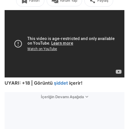
Favori
Yorum Yap
Paylaş
UYARI: +18 | Görüntü
şiddet
içerir!
İçeriğin Devamı Aşağıda