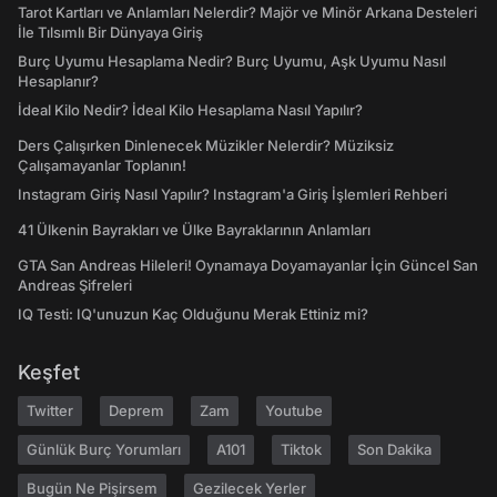
Tarot Kartları ve Anlamları Nelerdir? Majör ve Minör Arkana Desteleri
İle Tılsımlı Bir Dünyaya Giriş
Burç Uyumu Hesaplama Nedir? Burç Uyumu, Aşk Uyumu Nasıl
Hesaplanır?
İdeal Kilo Nedir? İdeal Kilo Hesaplama Nasıl Yapılır?
Ders Çalışırken Dinlenecek Müzikler Nelerdir? Müziksiz
Çalışamayanlar Toplanın!
Instagram Giriş Nasıl Yapılır? Instagram'a Giriş İşlemleri Rehberi
41 Ülkenin Bayrakları ve Ülke Bayraklarının Anlamları
GTA San Andreas Hileleri! Oynamaya Doyamayanlar İçin Güncel San
Andreas Şifreleri
IQ Testi: IQ'unuzun Kaç Olduğunu Merak Ettiniz mi?
Keşfet
Twitter
Deprem
Zam
Youtube
Günlük Burç Yorumları
A101
Tiktok
Son Dakika
Bugün Ne Pişirsem
Gezilecek Yerler