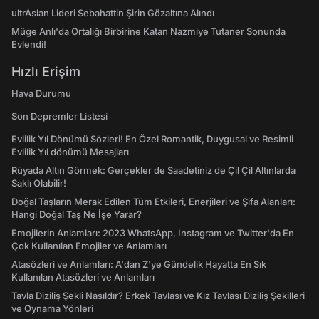
ultrAslan Lideri Sebahattin Şirin Gözaltına Alındı
Müge Anlı'da Ortalığı Birbirine Katan Nazmiye Tutaner Sonunda
Evlendi!
Hızlı Erişim
Hava Durumu
Son Depremler Listesi
Evlilik Yıl Dönümü Sözleri! En Özel Romantik, Duygusal ve Resimli
Evlilik Yıl dönümü Mesajları
Rüyada Altın Görmek: Gerçekler de Saadetiniz de Çil Çil Altınlarda
Saklı Olabilir!
Doğal Taşların Merak Edilen Tüm Etkileri, Enerjileri ve Şifa Alanları:
Hangi Doğal Taş Ne İşe Yarar?
Emojilerin Anlamları: 2023 WhatsApp, Instagram ve Twitter'da En
Çok Kullanılan Emojiler ve Anlamları
Atasözleri ve Anlamları: A'dan Z'ye Gündelik Hayatta En Sık
Kullanılan Atasözleri ve Anlamları
Tavla Diziliş Şekli Nasıldır? Erkek Tavlası ve Kız Tavlası Diziliş Şekilleri
ve Oynama Yönleri