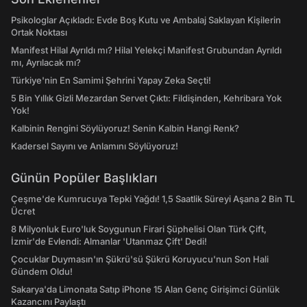
Psikologlar Açıkladı: Evde Boş Kutu ve Ambalaj Saklayan Kişilerin
Ortak Noktası
Manifest Hilal Ayrıldı mı? Hilal Yelekçi Manifest Grubundan Ayrıldı
mı, Ayrılacak mı?
Türkiye'nin En Samimi Şehrini Yapay Zeka Seçti!
5 Bin Yıllık Gizli Mezardan Servet Çıktı: Fildişinden, Kehribara Yok
Yok!
Kalbinin Rengini Söylüyoruz! Senin Kalbin Hangi Renk?
Kadersel Sayını ve Anlamını Söylüyoruz!
Günün Popüler Başlıkları
Çeşme'de Kumrucuya Tepki Yağdı! 1,5 Saatlik Süreyi Aşana 2 Bin TL
Ücret
8 Milyonluk Euro'luk Soygunun Firari Şüphelisi Olan Türk Çift,
İzmir'de Evlendi: Almanlar 'Utanmaz Çift' Dedi!
Çocuklar Duymasın'ın Şükrü'sü Şükrü Koruyucu'nun Son Hali
Gündem Oldu!
Sakarya'da Limonata Satıp iPhone 15 Alan Genç Girişimci Günlük
Kazancını Paylaştı