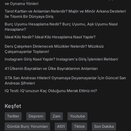
ve Oynama Yönleri
Tarot Kartları ve Anlamları Nelerdir? Majör ve Minör Arkana Desteleri
İle Tılsımlı Bir Dünyaya Giriş
Burç Uyumu Hesaplama Nedir? Burç Uyumu, Aşk Uyumu Nasıl
Hesaplanır?
İdeal Kilo Nedir? İdeal Kilo Hesaplama Nasıl Yapılır?
Ders Çalışırken Dinlenecek Müzikler Nelerdir? Müziksiz
Çalışamayanlar Toplanın!
Instagram Giriş Nasıl Yapılır? Instagram'a Giriş İşlemleri Rehberi
41 Ülkenin Bayrakları ve Ülke Bayraklarının Anlamları
GTA San Andreas Hileleri! Oynamaya Doyamayanlar İçin Güncel San
Andreas Şifreleri
IQ Testi: IQ'unuzun Kaç Olduğunu Merak Ettiniz mi?
Keşfet
Twitter
Deprem
Zam
Youtube
Günlük Burç Yorumları
A101
Tiktok
Son Dakika