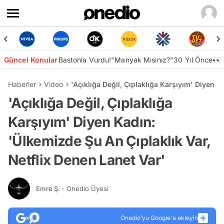
Güncel Konular
Bastonla Vurdu!
"Manyak Mısınız?"
30 Yıl Önce👀
Haberler
Video
'Açıklığa Değil, Çıplaklığa Karşıyım' Diyen K
'Açıklığa Değil, Çıplaklığa
Karşıyım' Diyen Kadın:
'Ülkemizde Şu An Çıplaklık Var,
Netflix Denen Lanet Var'
Emre Ş.
- Onedio Üyesi
Onedio’yu Google'a ekleyin