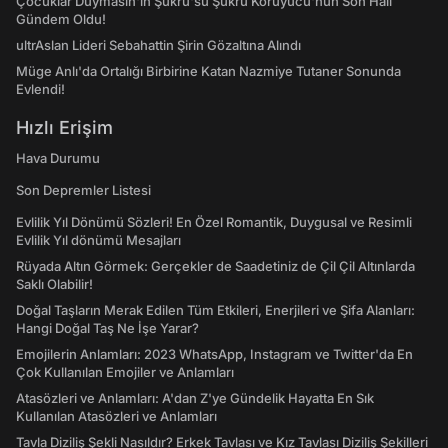
Çocuklar Duymasın'ın Şükrü'sü Şükrü Koruyucu'nun Son Hali
Gündem Oldu!
ultrAslan Lideri Sebahattin Şirin Gözaltına Alındı
Müge Anlı'da Ortalığı Birbirine Katan Nazmiye Tutaner Sonunda
Evlendi!
Hızlı Erişim
Hava Durumu
Son Depremler Listesi
Evlilik Yıl Dönümü Sözleri! En Özel Romantik, Duygusal ve Resimli
Evlilik Yıl dönümü Mesajları
Rüyada Altın Görmek: Gerçekler de Saadetiniz de Çil Çil Altınlarda
Saklı Olabilir!
Doğal Taşların Merak Edilen Tüm Etkileri, Enerjileri ve Şifa Alanları:
Hangi Doğal Taş Ne İşe Yarar?
Emojilerin Anlamları: 2023 WhatsApp, Instagram ve Twitter'da En
Çok Kullanılan Emojiler ve Anlamları
Atasözleri ve Anlamları: A'dan Z'ye Gündelik Hayatta En Sık
Kullanılan Atasözleri ve Anlamları
Tavla Diziliş Şekli Nasıldır? Erkek Tavlası ve Kız Tavlası Diziliş Şekilleri