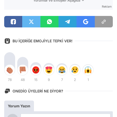
Yorumlar ve Emojiler Aşağıda
Reklam
BU İÇERİĞE EMOJİYLE TEPKİ VER!
78
48
15
9
7
2
1
ONEDİO ÜYELERİ NE DİYOR?
Yorum Yazın