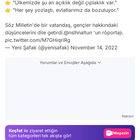
👉 "Ülkemizde şu an açıklık değil çıplaklık var."
👉 "Her şey yozlaştı, evlatlarımız da bozuluyor."
Söz Milletin'de bir vatandaş, gençler hakkındaki
düşüncelerini dile getirdi.
@nslhnaltun
'un röportajı.
pic.twitter.com/M7GHiqriRg
— Yeni Şafak (@yenisafak)
November 14, 2022
Yorumlar ve Emojiler Aşağıda
Video
Test
Reklam
Gündem
Keşfet
ile ziyaret ettiğin
Magazin
tüm kategorileri tek akışta gör!