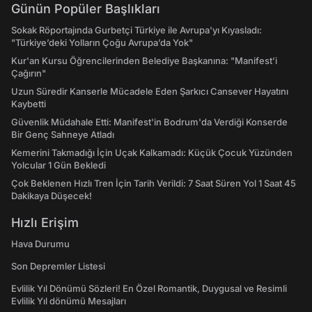
Günün Popüler Başlıkları
Sokak Röportajında Gurbetçi Türkiye ile Avrupa'yı Kıyasladı:
"Türkiye’deki Yolların Çoğu Avrupa’da Yok"
Kur'an Kursu Öğrencilerinden Belediye Başkanına: "Manifest’i
Çağırın"
Uzun Süredir Kanserle Mücadele Eden Şarkıcı Cansever Hayatını
Kaybetti
Güvenlik Müdahale Etti: Manifest'in Bodrum'da Verdiği Konserde
Bir Genç Sahneye Atladı
Kemerini Takmadığı İçin Uçak Kalkamadı: Küçük Çocuk Yüzünden
Yolcular 1 Gün Bekledi
Çok Beklenen Hızlı Tren İçin Tarih Verildi: 7 Saat Süren Yol 1 Saat 45
Dakikaya Düşecek!
Hızlı Erişim
Hava Durumu
Son Depremler Listesi
Evlilik Yıl Dönümü Sözleri! En Özel Romantik, Duygusal ve Resimli
Evlilik Yıl dönümü Mesajları