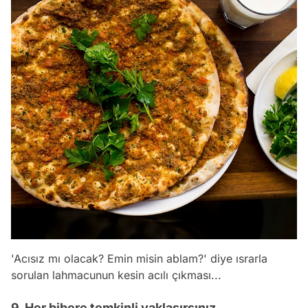
'Acısız mı olacak? Emin misin ablam?' diye ısrarla
sorulan lahmacunun kesin acılı çıkması...
9. Her bibere temkinli yaklaşırsınız.