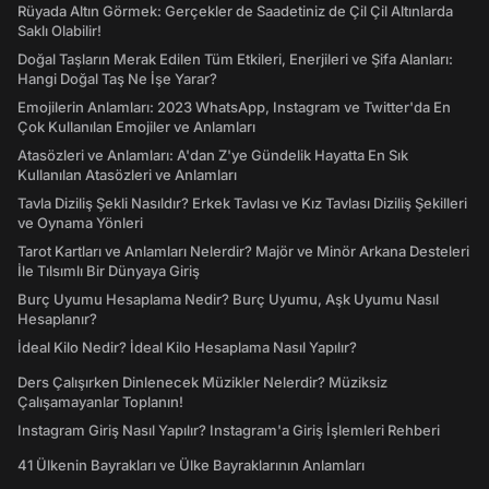
Rüyada Altın Görmek: Gerçekler de Saadetiniz de Çil Çil Altınlarda
Saklı Olabilir!
Doğal Taşların Merak Edilen Tüm Etkileri, Enerjileri ve Şifa Alanları:
Hangi Doğal Taş Ne İşe Yarar?
Emojilerin Anlamları: 2023 WhatsApp, Instagram ve Twitter'da En
Çok Kullanılan Emojiler ve Anlamları
Atasözleri ve Anlamları: A'dan Z'ye Gündelik Hayatta En Sık
Kullanılan Atasözleri ve Anlamları
Tavla Diziliş Şekli Nasıldır? Erkek Tavlası ve Kız Tavlası Diziliş Şekilleri
ve Oynama Yönleri
Tarot Kartları ve Anlamları Nelerdir? Majör ve Minör Arkana Desteleri
İle Tılsımlı Bir Dünyaya Giriş
Burç Uyumu Hesaplama Nedir? Burç Uyumu, Aşk Uyumu Nasıl
Hesaplanır?
İdeal Kilo Nedir? İdeal Kilo Hesaplama Nasıl Yapılır?
Ders Çalışırken Dinlenecek Müzikler Nelerdir? Müziksiz
Çalışamayanlar Toplanın!
Instagram Giriş Nasıl Yapılır? Instagram'a Giriş İşlemleri Rehberi
41 Ülkenin Bayrakları ve Ülke Bayraklarının Anlamları