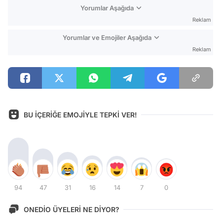
Yorumlar Aşağıda
Reklam
Yorumlar ve Emojiler Aşağıda
Reklam
BU İÇERİĞE EMOJİYLE TEPKİ VER!
94
47
31
16
14
7
0
ONEDİO ÜYELERİ NE DİYOR?