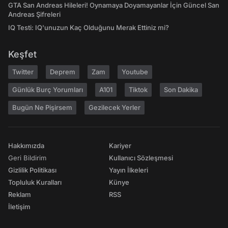
GTA San Andreas Hileleri! Oynamaya Doyamayanlar İçin Güncel San
Andreas Şifreleri
IQ Testi: IQ'unuzun Kaç Olduğunu Merak Ettiniz mi?
Keşfet
Twitter
Deprem
Zam
Youtube
Günlük Burç Yorumları
A101
Tiktok
Son Dakika
Bugün Ne Pişirsem
Gezilecek Yerler
Hakkımızda
Kariyer
Geri Bildirim
Kullanıcı Sözleşmesi
Gizlilik Politikası
Yayın İlkeleri
Topluluk Kuralları
Künye
Reklam
RSS
İletişim