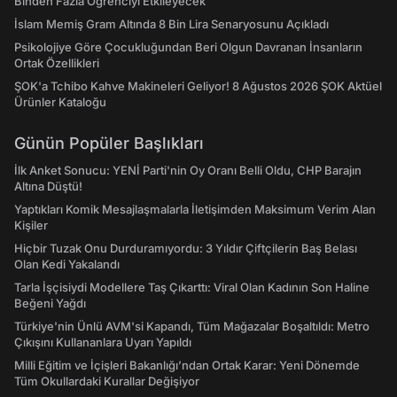
Binden Fazla Öğrenciyi Etkileyecek
İslam Memiş Gram Altında 8 Bin Lira Senaryosunu Açıkladı
Psikolojiye Göre Çocukluğundan Beri Olgun Davranan İnsanların
Ortak Özellikleri
ŞOK'a Tchibo Kahve Makineleri Geliyor! 8 Ağustos 2026 ŞOK Aktüel
Ürünler Kataloğu
Günün Popüler Başlıkları
İlk Anket Sonucu: YENİ Parti'nin Oy Oranı Belli Oldu, CHP Barajın
Altına Düştü!
Yaptıkları Komik Mesajlaşmalarla İletişimden Maksimum Verim Alan
Kişiler
Hiçbir Tuzak Onu Durduramıyordu: 3 Yıldır Çiftçilerin Baş Belası
Olan Kedi Yakalandı
Tarla İşçisiydi Modellere Taş Çıkarttı: Viral Olan Kadının Son Haline
Beğeni Yağdı
Türkiye'nin Ünlü AVM'si Kapandı, Tüm Mağazalar Boşaltıldı: Metro
Çıkışını Kullananlara Uyarı Yapıldı
Milli Eğitim ve İçişleri Bakanlığı’ndan Ortak Karar: Yeni Dönemde
Tüm Okullardaki Kurallar Değişiyor