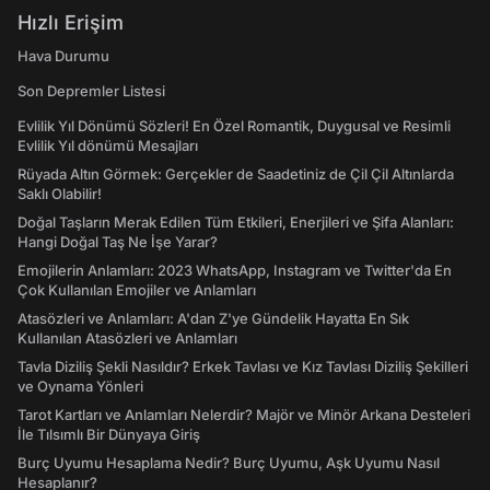
Hızlı Erişim
Hava Durumu
Son Depremler Listesi
Evlilik Yıl Dönümü Sözleri! En Özel Romantik, Duygusal ve Resimli
Evlilik Yıl dönümü Mesajları
Rüyada Altın Görmek: Gerçekler de Saadetiniz de Çil Çil Altınlarda
Saklı Olabilir!
Doğal Taşların Merak Edilen Tüm Etkileri, Enerjileri ve Şifa Alanları:
Hangi Doğal Taş Ne İşe Yarar?
Emojilerin Anlamları: 2023 WhatsApp, Instagram ve Twitter'da En
Çok Kullanılan Emojiler ve Anlamları
Atasözleri ve Anlamları: A'dan Z'ye Gündelik Hayatta En Sık
Kullanılan Atasözleri ve Anlamları
Tavla Diziliş Şekli Nasıldır? Erkek Tavlası ve Kız Tavlası Diziliş Şekilleri
ve Oynama Yönleri
Tarot Kartları ve Anlamları Nelerdir? Majör ve Minör Arkana Desteleri
İle Tılsımlı Bir Dünyaya Giriş
Burç Uyumu Hesaplama Nedir? Burç Uyumu, Aşk Uyumu Nasıl
Hesaplanır?