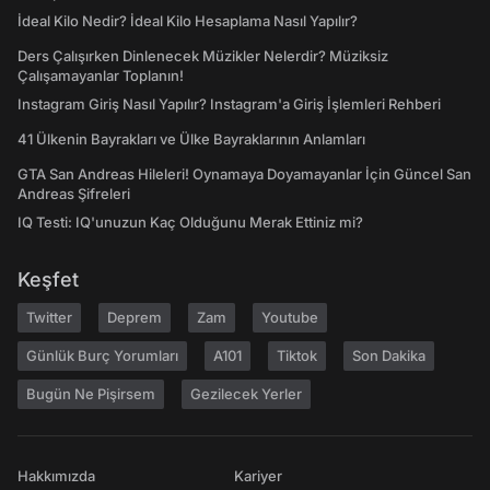
İdeal Kilo Nedir? İdeal Kilo Hesaplama Nasıl Yapılır?
Ders Çalışırken Dinlenecek Müzikler Nelerdir? Müziksiz
Çalışamayanlar Toplanın!
Instagram Giriş Nasıl Yapılır? Instagram'a Giriş İşlemleri Rehberi
41 Ülkenin Bayrakları ve Ülke Bayraklarının Anlamları
GTA San Andreas Hileleri! Oynamaya Doyamayanlar İçin Güncel San
Andreas Şifreleri
IQ Testi: IQ'unuzun Kaç Olduğunu Merak Ettiniz mi?
Keşfet
Twitter
Deprem
Zam
Youtube
Günlük Burç Yorumları
A101
Tiktok
Son Dakika
Bugün Ne Pişirsem
Gezilecek Yerler
Hakkımızda
Kariyer