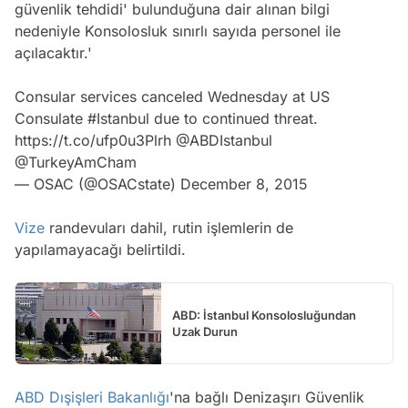
güvenlik tehdidi' bulunduğuna dair alınan bilgi
nedeniyle Konsolosluk sınırlı sayıda personel ile
açılacaktır.'
Consular services canceled Wednesday at US
Consulate
#Istanbul
due to continued threat.
https://t.co/ufp0u3Plrh
@ABDIstanbul
@TurkeyAmCham
— OSAC (@OSACstate)
December 8, 2015
Vize
randevuları dahil, rutin işlemlerin de
yapılamayacağı belirtildi.
ABD: İstanbul Konsolosluğundan
Uzak Durun
ABD
Dışişleri Bakanlığı
'na bağlı Denizaşırı Güvenlik