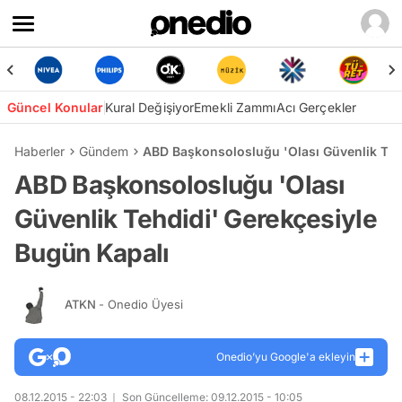
Güncel Konular
Kural Değişiyor
Emekli Zammı
Acı Gerçekler
Haberler
Gündem
ABD Başkonsolosluğu 'Olası Güvenlik Teh
ABD Başkonsolosluğu 'Olası
Güvenlik Tehdidi' Gerekçesiyle
Bugün Kapalı
ATKN
- Onedio Üyesi
Onedio’yu Google'a ekleyin
08.12.2015 - 22:03
Son Güncelleme: 09.12.2015 - 10:05