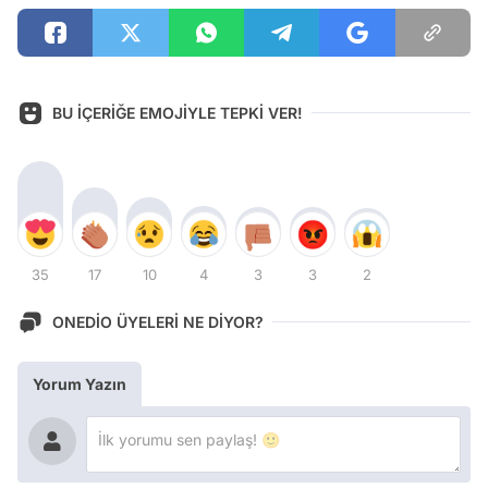
BU İÇERİĞE EMOJİYLE TEPKİ VER!
35
17
10
4
3
3
2
ONEDİO ÜYELERİ NE DİYOR?
Yorum Yazın