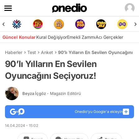
Güncel Konular
Kural Değişiyor
Emekli Zammı
Acı Gerçekler
Haberler
Test
Anket
90’lı Yılların En Sevilen Oyuncağını S
90’lı Yılların En Sevilen
Oyuncağını Seçiyoruz!
Beyza İçgöz
- Magazin Editörü
Onedio’yu Google'a ekleyin
14.04.2024 - 15:02