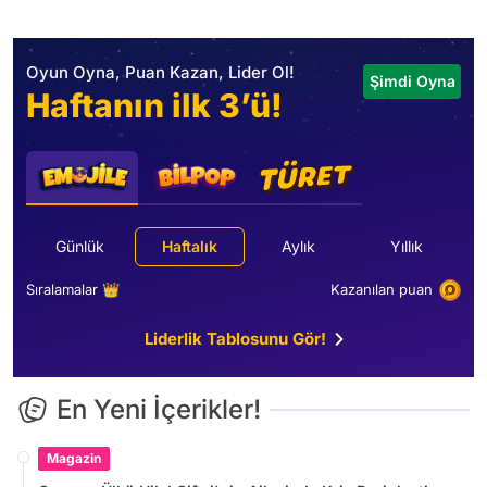
Oyun Oyna, Puan Kazan, Lider Ol!
Şimdi Oyna
Haftanın ilk 3’ü!
Günlük
Haftalık
Aylık
Yıllık
Sıralamalar 👑
Kazanılan puan
Liderlik Tablosunu Gör!
En Yeni İçerikler!
Magazin