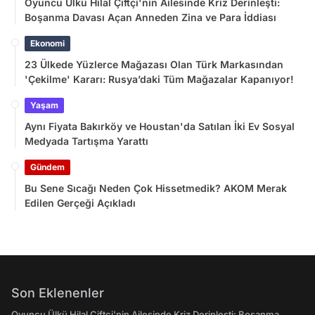
Oyuncu Ülkü Hilal Çiftçi'nin Ailesinde Kriz Derinleşti:
Boşanma Davası Açan Anneden Zina ve Para İddiası
Ekonomi
23 Ülkede Yüzlerce Mağazası Olan Türk Markasından
'Çekilme' Kararı: Rusya’daki Tüm Mağazalar Kapanıyor!
Yaşam
Aynı Fiyata Bakırköy ve Houstan'da Satılan İki Ev Sosyal
Medyada Tartışma Yarattı
Gündem
Bu Sene Sıcağı Neden Çok Hissetmedik? AKOM Merak
Edilen Gerçeği Açıkladı
Son Eklenenler
Oyuncu Ülkü Hilal Çiftçi'nin Ailesinde Kriz Derinleşti: Boşanma