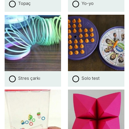
Topaç
Yo-yo
Stres çarkı
Solo test