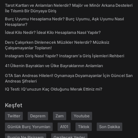
Tarot Kartları ve Anlamları Nelerdir? Majör ve Minör Arkana Desteleri
İle Tılsımlı Bir Dünyaya Giriş
Burç Uyumu Hesaplama Nedir? Burç Uyumu, Aşk Uyumu Nasıl
Hesaplanır?
İdeal Kilo Nedir? İdeal Kilo Hesaplama Nasıl Yapılır?
Ders Çalışırken Dinlenecek Müzikler Nelerdir? Müziksiz
Çalışamayanlar Toplanın!
Instagram Giriş Nasıl Yapılır? Instagram'a Giriş İşlemleri Rehberi
41 Ülkenin Bayrakları ve Ülke Bayraklarının Anlamları
GTA San Andreas Hileleri! Oynamaya Doyamayanlar İçin Güncel San
Andreas Şifreleri
IQ Testi: IQ'unuzun Kaç Olduğunu Merak Ettiniz mi?
Keşfet
Twitter
Deprem
Zam
Youtube
Günlük Burç Yorumları
A101
Tiktok
Son Dakika
Bugün Ne Pişirsem
Gezilecek Yerler