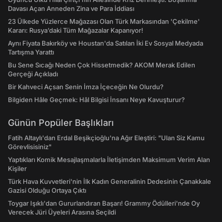
Davası Açan Anneden Zina ve Para İddiası
23 Ülkede Yüzlerce Mağazası Olan Türk Markasından 'Çekilme'
Kararı: Rusya’daki Tüm Mağazalar Kapanıyor!
Aynı Fiyata Bakırköy ve Houstan'da Satılan İki Ev Sosyal Medyada
Tartışma Yarattı
Bu Sene Sıcağı Neden Çok Hissetmedik? AKOM Merak Edilen
Gerçeği Açıkladı
Bir Kahveci Açsan Senin İmza İçeceğin Ne Olurdu?
Bilgiden Hâle Geçmek: Hâl Bilgisi İnsanı Neye Kavuşturur?
Günün Popüler Başlıkları
Fatih Altaylı'dan Erdal Beşikçioğlu'na Ağır Eleştiri: "Ulan Siz Kamu
Görevlisisiniz"
Yaptıkları Komik Mesajlaşmalarla İletişimden Maksimum Verim Alan
Kişiler
Türk Hava Kuvvetleri'nin İlk Kadın Generalinin Dedesinin Çanakkale
Gazisi Olduğu Ortaya Çıktı
Toygar Işıklı'dan Gururlandıran Başarı! Grammy Ödülleri'nde Oy
Verecek Jüri Üyeleri Arasına Seçildi