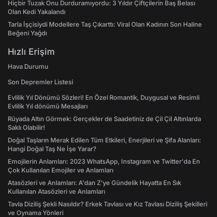
Hiçbir Tuzak Onu Durduramıyordu: 3 Yıldır Çiftçilerin Baş Belası
Olan Kedi Yakalandı
Tarla İşçisiydi Modellere Taş Çıkarttı: Viral Olan Kadının Son Haline
Beğeni Yağdı
Hızlı Erişim
Hava Durumu
Son Depremler Listesi
Evlilik Yıl Dönümü Sözleri! En Özel Romantik, Duygusal ve Resimli
Evlilik Yıl dönümü Mesajları
Rüyada Altın Görmek: Gerçekler de Saadetiniz de Çil Çil Altınlarda
Saklı Olabilir!
Doğal Taşların Merak Edilen Tüm Etkileri, Enerjileri ve Şifa Alanları:
Hangi Doğal Taş Ne İşe Yarar?
Emojilerin Anlamları: 2023 WhatsApp, Instagram ve Twitter'da En
Çok Kullanılan Emojiler ve Anlamları
Atasözleri ve Anlamları: A'dan Z'ye Gündelik Hayatta En Sık
Kullanılan Atasözleri ve Anlamları
Tavla Diziliş Şekli Nasıldır? Erkek Tavlası ve Kız Tavlası Diziliş Şekilleri
ve Oynama Yönleri