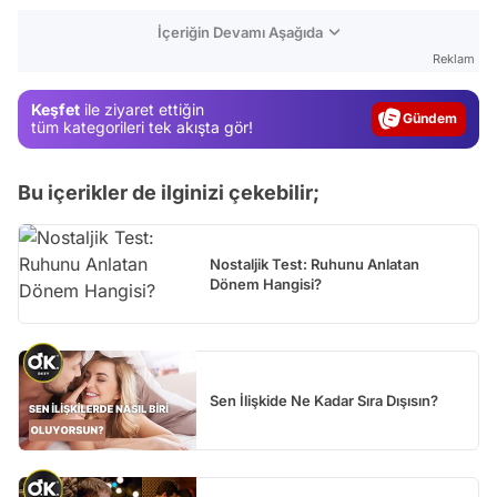
Video
İçeriğin Devamı Aşağıda
Test
Reklam
Gündem
Keşfet
ile ziyaret ettiğin
Magazin
tüm kategorileri tek akışta gör!
Video
Bu içerikler de ilginizi çekebilir;
Test
Nostaljik Test: Ruhunu Anlatan
Dönem Hangisi?
Sen İlişkide Ne Kadar Sıra Dışısın?