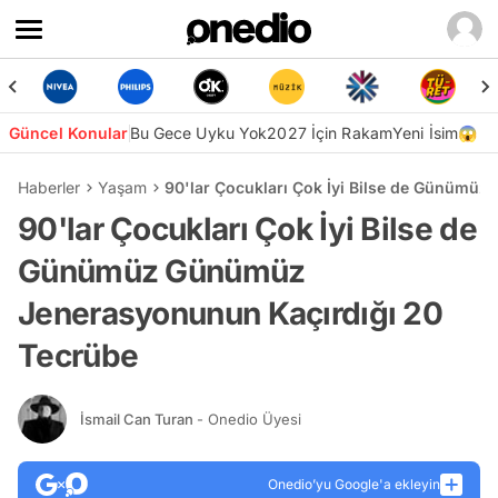
Güncel Konular
Bu Gece Uyku Yok
2027 İçin Rakam
Yeni İsim😱
Haberler
Yaşam
90'lar Çocukları Çok İyi Bilse de Günümü
90'lar Çocukları Çok İyi Bilse de
Günümüz Günümüz
Jenerasyonunun Kaçırdığı 20
Tecrübe
İsmail Can Turan
- Onedio Üyesi
Onedio’yu Google'a ekleyin