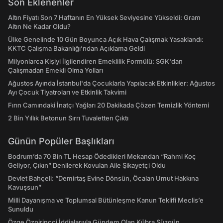
Son Eklenenler
Altın Fiyatı Son 7 Haftanın En Yüksek Seviyesine Yükseldi: Gram
Altın Ne Kadar Oldu?
Ülke Genelinde 10 Gün Boyunca Açık Hava Çalışmak Yasaklandı:
KKTC Çalışma Bakanlığı’ndan Açıklama Geldi
Milyonlarca Kişiyi İlgilendiren Emeklilik Formülü: SGK'dan
Çalışmadan Emekli Olma Yolları
Ağustos Ayında İstanbul'da Çocuklarla Yapılacak Etkinlikler: Ağustos
Ayı Çocuk Tiyatroları ve Etkinlik Takvimi
Fırın Camındaki İnatçı Yağları 20 Dakikada Çözen Temizlik Yöntemi
2 Bin Yıllık Betonun Sırrı Tuvaletten Çıktı
Günün Popüler Başlıkları
Bodrum’da 70 Bin TL Hesap Ödedikleri Mekandan “Rahmi Koç
Geliyor, Çıkın” Denilerek Kovulan Aile Şikayetçi Oldu
Devlet Bahçeli: “Demirtaş Evine Dönsün, Öcalan Umut Hakkına
Kavuşsun”
Milli Dayanışma ve Toplumsal Bütünleşme Kanun Teklifi Meclis’e
Sunuldu
Özge Özpirinçci İddialarıyla Gündem Olan Kübra Süzgün