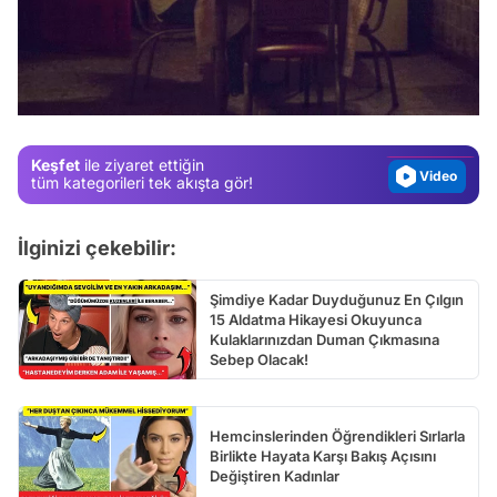
Video
Test
Gündem
Magazin
Keşfet
ile ziyaret ettiğin
Video
tüm kategorileri tek akışta gör!
Test
İlginizi çekebilir:
Şimdiye Kadar Duyduğunuz En Çılgın
15 Aldatma Hikayesi Okuyunca
Kulaklarınızdan Duman Çıkmasına
Sebep Olacak!
Hemcinslerinden Öğrendikleri Sırlarla
Birlikte Hayata Karşı Bakış Açısını
Değiştiren Kadınlar