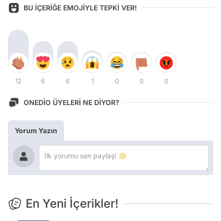
BU İÇERİĞE EMOJİYLE TEPKİ VER!
12
6
6
1
0
0
0
ONEDİO ÜYELERİ NE DİYOR?
Yorum Yazın
En Yeni İçerikler!