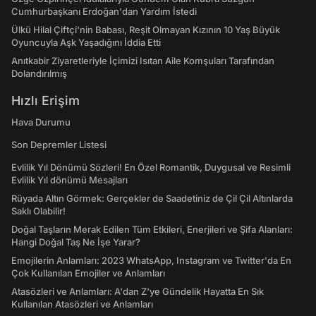
Cumhurbaşkanı Erdoğan'dan Yardım İstedi
Ülkü Hilal Çiftçi'nin Babası, Reşit Olmayan Kızının 10 Yaş Büyük
Oyuncuyla Aşk Yaşadığını İddia Etti
Anıtkabir Ziyaretleriyle İçimizi Isıtan Aile Komşuları Tarafından
Dolandırılmış
Hızlı Erişim
Hava Durumu
Son Depremler Listesi
Evlilik Yıl Dönümü Sözleri! En Özel Romantik, Duygusal ve Resimli
Evlilik Yıl dönümü Mesajları
Rüyada Altın Görmek: Gerçekler de Saadetiniz de Çil Çil Altınlarda
Saklı Olabilir!
Doğal Taşların Merak Edilen Tüm Etkileri, Enerjileri ve Şifa Alanları:
Hangi Doğal Taş Ne İşe Yarar?
Emojilerin Anlamları: 2023 WhatsApp, Instagram ve Twitter'da En
Çok Kullanılan Emojiler ve Anlamları
Atasözleri ve Anlamları: A'dan Z'ye Gündelik Hayatta En Sık
Kullanılan Atasözleri ve Anlamları