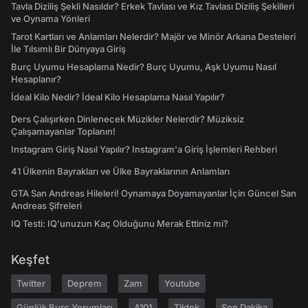
Tavla Diziliş Şekli Nasıldır? Erkek Tavlası ve Kız Tavlası Diziliş Şekilleri
ve Oynama Yönleri
Tarot Kartları ve Anlamları Nelerdir? Majör ve Minör Arkana Desteleri
İle Tılsımlı Bir Dünyaya Giriş
Burç Uyumu Hesaplama Nedir? Burç Uyumu, Aşk Uyumu Nasıl
Hesaplanır?
İdeal Kilo Nedir? İdeal Kilo Hesaplama Nasıl Yapılır?
Ders Çalışırken Dinlenecek Müzikler Nelerdir? Müziksiz
Çalışamayanlar Toplanın!
Instagram Giriş Nasıl Yapılır? Instagram'a Giriş İşlemleri Rehberi
41 Ülkenin Bayrakları ve Ülke Bayraklarının Anlamları
GTA San Andreas Hileleri! Oynamaya Doyamayanlar İçin Güncel San
Andreas Şifreleri
IQ Testi: IQ'unuzun Kaç Olduğunu Merak Ettiniz mi?
Keşfet
Twitter
Deprem
Zam
Youtube
Günlük Burç Yorumları
A101
Tiktok
Son Dakika