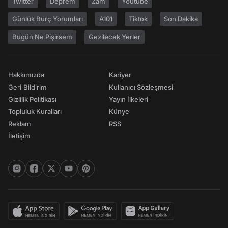
Twitter
Deprem
Zam
Youtube
Günlük Burç Yorumları
A101
Tiktok
Son Dakika
Bugün Ne Pişirsem
Gezilecek Yerler
Hakkımızda
Kariyer
Geri Bildirim
Kullanıcı Sözleşmesi
Gizlilik Politikası
Yayın İlkeleri
Topluluk Kuralları
Künye
Reklam
RSS
İletişim