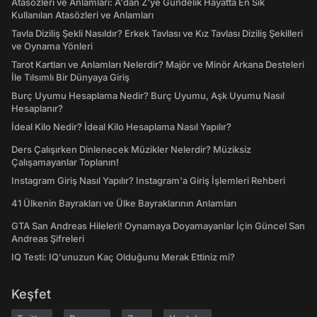
Atasözleri ve Anlamları: A'dan Z'ye Gündelik Hayatta En Sık
Kullanılan Atasözleri ve Anlamları
Tavla Diziliş Şekli Nasıldır? Erkek Tavlası ve Kız Tavlası Diziliş Şekilleri
ve Oynama Yönleri
Tarot Kartları ve Anlamları Nelerdir? Majör ve Minör Arkana Desteleri
İle Tılsımlı Bir Dünyaya Giriş
Burç Uyumu Hesaplama Nedir? Burç Uyumu, Aşk Uyumu Nasıl
Hesaplanır?
İdeal Kilo Nedir? İdeal Kilo Hesaplama Nasıl Yapılır?
Ders Çalışırken Dinlenecek Müzikler Nelerdir? Müziksiz
Çalışamayanlar Toplanın!
Instagram Giriş Nasıl Yapılır? Instagram'a Giriş İşlemleri Rehberi
41 Ülkenin Bayrakları ve Ülke Bayraklarının Anlamları
GTA San Andreas Hileleri! Oynamaya Doyamayanlar İçin Güncel San
Andreas Şifreleri
IQ Testi: IQ'unuzun Kaç Olduğunu Merak Ettiniz mi?
Keşfet