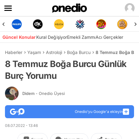
Güncel Konular
Kural Değişiyor
Emekli Zammı
Acı Gerçekler
Haberler
Yaşam
Astroloji
Boğa Burcu
8 Temmuz Boğa Bur
8 Temmuz Boğa Burcu Günlük
Burç Yorumu
Didem
- Onedio Üyesi
Onedio’yu Google'a ekleyin
08.07.2022 - 13:46