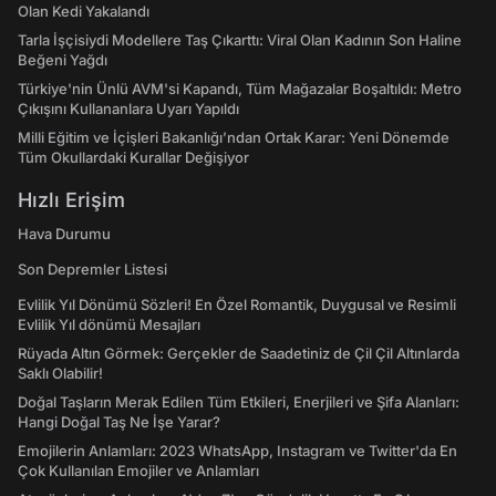
Olan Kedi Yakalandı
Tarla İşçisiydi Modellere Taş Çıkarttı: Viral Olan Kadının Son Haline
Beğeni Yağdı
Türkiye'nin Ünlü AVM'si Kapandı, Tüm Mağazalar Boşaltıldı: Metro
Çıkışını Kullananlara Uyarı Yapıldı
Milli Eğitim ve İçişleri Bakanlığı’ndan Ortak Karar: Yeni Dönemde
Tüm Okullardaki Kurallar Değişiyor
Hızlı Erişim
Hava Durumu
Son Depremler Listesi
Evlilik Yıl Dönümü Sözleri! En Özel Romantik, Duygusal ve Resimli
Evlilik Yıl dönümü Mesajları
Rüyada Altın Görmek: Gerçekler de Saadetiniz de Çil Çil Altınlarda
Saklı Olabilir!
Doğal Taşların Merak Edilen Tüm Etkileri, Enerjileri ve Şifa Alanları:
Hangi Doğal Taş Ne İşe Yarar?
Emojilerin Anlamları: 2023 WhatsApp, Instagram ve Twitter'da En
Çok Kullanılan Emojiler ve Anlamları