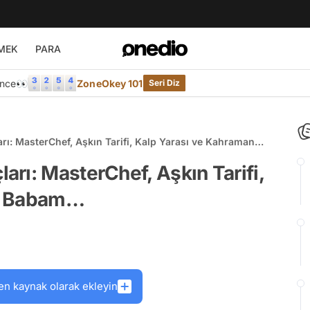
MEK
PARA
Önce👀
ZoneOkey 101
Seri Diz
ı: MasterChef, Aşkın Tarifi, Kalp Yarası ve Kahraman
rı: MasterChef, Aşkın Tarifi,
an Babam…
en kaynak olarak ekleyin