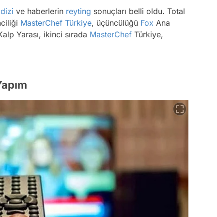
n
dizi
ve haberlerin
reyting
sonuçları belli oldu. Total
nciliği
MasterChef Türkiye
, üçüncülüğü
Fox
Ana
alp Yarası, ikinci sırada
MasterChef
Türkiye,
 Yapım