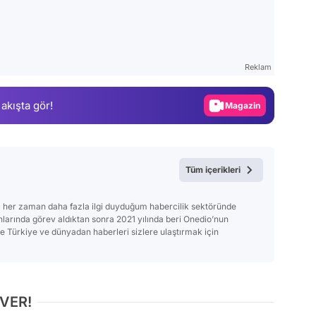
Video
Test
Gündem
Reklam
Magazin
 akışta gör!
Video
Test
Tüm içerikleri
 her zaman daha fazla ilgi duyduğum habercilik sektöründe
anlarında görev aldıktan sonra 2021 yılında beri Onedio’nun
Türkiye ve dünyadan haberleri sizlere ulaştırmak için
 VER!