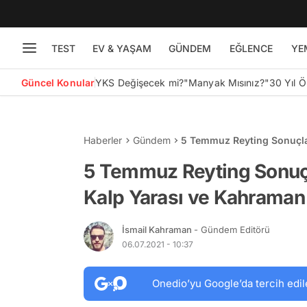
TEST
EV & YAŞAM
GÜNDEM
EĞLENCE
YE
Güncel Konular
YKS Değişecek mi?
"Manyak Mısınız?"
30 Yıl 
Haberler
Gündem
5 Temmuz Reyting Sonuçlar
Babam…
5 Temmuz Reyting Sonuçla
Kalp Yarası ve Kahram
İsmail Kahraman
- Gündem Editörü
06.07.2021 - 10:37
Onedio’yu Google’da tercih edil