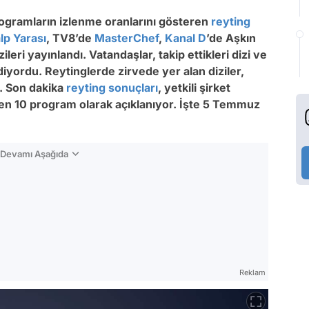
ogramların izlenme oranlarını gösteren
reyting
lp Yarası
, TV8’de
MasterChef
,
Kanal D
’de Aşkın
eri yayınlandı. Vatandaşlar, takip ettikleri dizi ve
iyordu. Reytinglerde zirvede yer alan diziler,
r. Son dakika
reyting sonuçları
, yetkili şirket
nen 10 program olarak açıklanıyor. İşte 5 Temmuz
n Devamı Aşağıda
Reklam