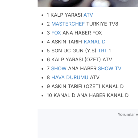
1 KALP YARASI
ATV
2
MASTERCHEF
TURKIYE TV8
3
FOX
ANA HABER FOX
4 ASKIN TARIFI
KANAL D
5 SON UC GUN (Y.S)
TRT
1
6 KALP YARASI (OZET) ATV
7
SHOW
ANA HABER
SHOW TV
8
HAVA DURUMU
ATV
9 ASKIN TARIFI (OZET) KANAL D
10 KANAL D ANA HABER KANAL D
Yorumlar v