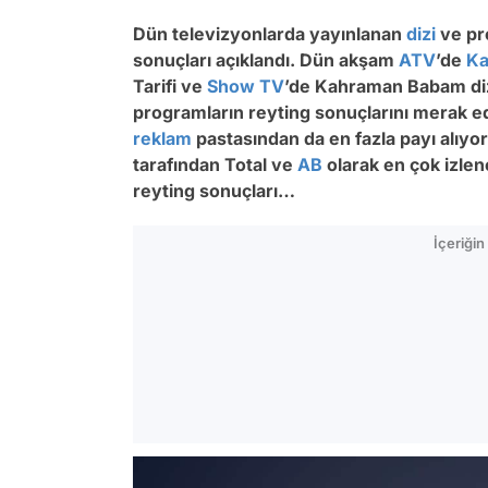
Dün televizyonlarda yayınlanan
dizi
ve pr
sonuçları açıklandı. Dün akşam
ATV
’de
Ka
Tarifi ve
Show TV
’de Kahraman Babam dizil
programların reyting sonuçlarını merak ed
reklam
pastasından da en fazla payı alıyo
tarafından Total ve
AB
olarak en çok izle
reyting sonuçları…
İçeriği