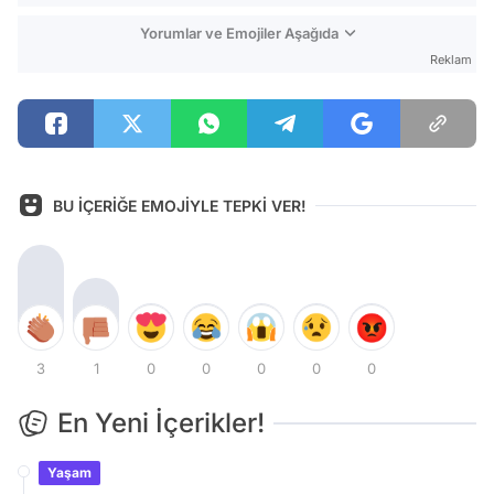
Yorumlar ve Emojiler Aşağıda
Reklam
BU İÇERİĞE EMOJİYLE TEPKİ VER!
3
1
0
0
0
0
0
En Yeni İçerikler!
Yaşam