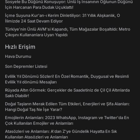
Sosyete Bu Düğünü Konuşuyor: Ünlü İş İnsanının Oğlunun Düğünü
İçin Harcanan Para Dudak Uçuklattı!
İçme Suyuna Kur'an-ı Kerim Dinletiliyor: 31 Yıllık Alışkanlık, O
İlimizde 24 Saat Devam Ediyor
Türkiye'nin Ünlü AVM'si Kapandı, Tüm Mağazalar Boşaltıldı: Metro
Çıkışını Kullananlara Uyarı Yapıldı
Hızlı Erişim
Hava Durumu
Son Depremler Listesi
Evlilik Yıl Dönümü Sözleri! En Özel Romantik, Duygusal ve Resimli
Evlilik Yıl dönümü Mesajları
Rüyada Altın Görmek: Gerçekler de Saadetiniz de Çil Çil Altınlarda
Saklı Olabilir!
Doğal Taşların Merak Edilen Tüm Etkileri, Enerjileri ve Şifa Alanları:
Hangi Doğal Taş Ne İşe Yarar?
Emojilerin Anlamları: 2023 WhatsApp, Instagram ve Twitter'da En
Çok Kullanılan Emojiler ve Anlamları
Atasözleri ve Anlamları: A'dan Z'ye Gündelik Hayatta En Sık
Kullanılan Atasözleri ve Anlamları