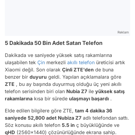
Reklam
5 Dakikada 50 Bin Adet Satan Telefon
Dakikada ve saniyede yüksek satış rakamlarına
ulaşabilen tek
Çin
merkezli
akıllı telefon
üreticisi artık
Xiaomi değil. Son olarak
Çinli ZTE'den
de buna
benzer bir
duyuru
geldi. Yapılan açıklamalara göre
ZTE
, bu ay başında duyurmuş olduğu üç yeni akıllı
telefon serisinden biri olan
Nubia Z7
ile
yüksek satış
rakamlarına
kısa bir sürede
ulaşmayı başardı
.
Elde edilen bilgilere göre ZTE,
tam 4 dakika 36
saniyede 52,800 adet Nubiza Z7
adlı telefondan sattı.
Söz konusu akıllı telefon
5.5 in
ç büyüklüğünde ve
qHD
(2560x1440) çözünürlüğünde ekrana sahip.