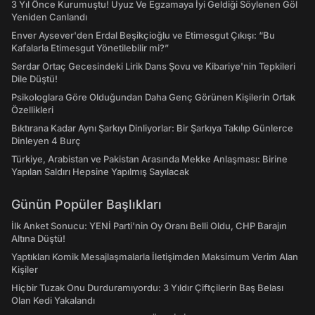
3 Yıl Önce Kurumuştu! Uyuz Ve Egzamaya İyi Geldiği Söylenen Göl
Yeniden Canlandı
Enver Aysever'den Erdal Beşikçioğlu ve Etimesgut Çıkışı: “Bu
Kafalarla Etimesgut Yönetilebilir mi?”
Serdar Ortaç Gecesindeki Lirik Dans Şovu ve Kibariye'nin Tepkileri
Dile Düştü!
Psikologlara Göre Olduğundan Daha Genç Görünen Kişilerin Ortak
Özellikleri
Bıktırana Kadar Aynı Şarkıyı Dinliyorlar: Bir Şarkıya Takılıp Günlerce
Dinleyen 4 Burç
Türkiye, Arabistan ve Pakistan Arasında Mekke Anlaşması: Birine
Yapılan Saldırı Hepsine Yapılmış Sayılacak
Günün Popüler Başlıkları
İlk Anket Sonucu: YENİ Parti'nin Oy Oranı Belli Oldu, CHP Barajın
Altına Düştü!
Yaptıkları Komik Mesajlaşmalarla İletişimden Maksimum Verim Alan
Kişiler
Hiçbir Tuzak Onu Durduramıyordu: 3 Yıldır Çiftçilerin Baş Belası
Olan Kedi Yakalandı