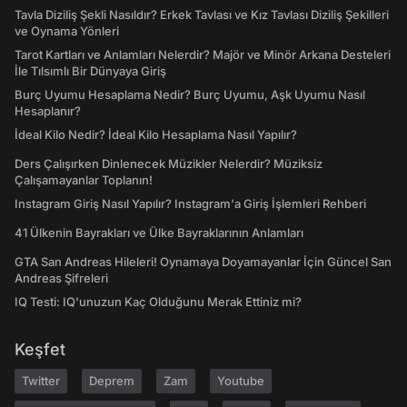
Tavla Diziliş Şekli Nasıldır? Erkek Tavlası ve Kız Tavlası Diziliş Şekilleri
ve Oynama Yönleri
Tarot Kartları ve Anlamları Nelerdir? Majör ve Minör Arkana Desteleri
İle Tılsımlı Bir Dünyaya Giriş
Burç Uyumu Hesaplama Nedir? Burç Uyumu, Aşk Uyumu Nasıl
Hesaplanır?
İdeal Kilo Nedir? İdeal Kilo Hesaplama Nasıl Yapılır?
Ders Çalışırken Dinlenecek Müzikler Nelerdir? Müziksiz
Çalışamayanlar Toplanın!
Instagram Giriş Nasıl Yapılır? Instagram'a Giriş İşlemleri Rehberi
41 Ülkenin Bayrakları ve Ülke Bayraklarının Anlamları
GTA San Andreas Hileleri! Oynamaya Doyamayanlar İçin Güncel San
Andreas Şifreleri
IQ Testi: IQ'unuzun Kaç Olduğunu Merak Ettiniz mi?
Keşfet
Twitter
Deprem
Zam
Youtube