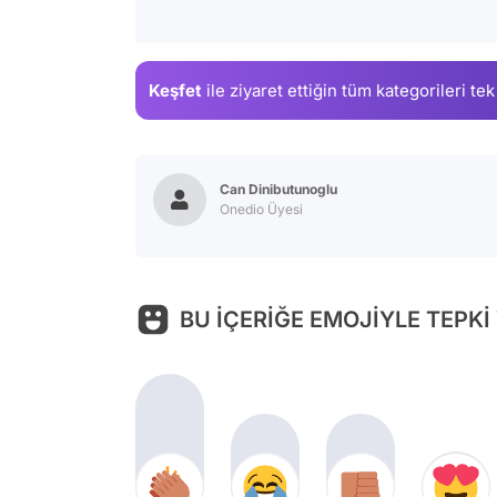
Keşfet
ile ziyaret ettiğin
tüm kategorileri tek
Can Dinibutunoglu
Onedio Üyesi
BU İÇERİĞE EMOJİYLE TEPKİ