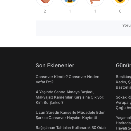
2
1
1
0
Yoru
Son Eklenenler
Günün
Cansever Kimdir? Cansever Neden
Beşikta
Vefat Etti?
Kadın, Ş
Bastonl
4 Yaşında Sahne Almaya Başladı,
Makyajsız Kameralar Karşısına Çıkıyor:
Sokak Rö
Kim Bu Şarkıcı?
Avrupa'y
Çoğu Av
Uzun Süredir Kanserle Mücadele Eden
Şarkıcı Cansever Hayatını Kaybetti
Yaşamak 
Haritada
Bağışlanan Tahtaları Kullanarak 80 Odalı
Hayatı S