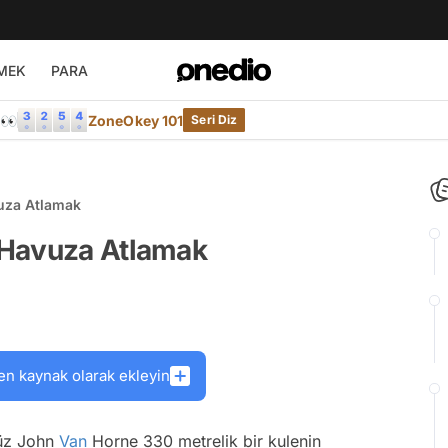
MEK
PARA
e👀
ZoneOkey 101
Seri Diz
uza Atlamak
 Havuza Atlamak
en kaynak olarak ekleyin
müz John
Van
Horne 330 metrelik bir kulenin