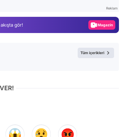
Test
Reklam
Gündem
 akışta gör!
Magazin
Video
Test
Tüm içerikleri
 VER!