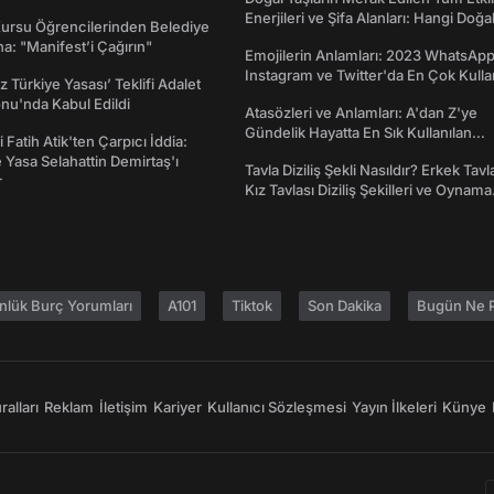
Enerjileri ve Şifa Alanları: Hangi Doğa
Kursu Öğrencilerinden Belediye
Ne İşe Yarar?
a: "Manifest’i Çağırın"
Emojilerin Anlamları: 2023 WhatsApp
Instagram ve Twitter'da En Çok Kulla
z Türkiye Yasası’ Teklifi Adalet
Emojiler ve Anlamları
nu'nda Kabul Edildi
Atasözleri ve Anlamları: A'dan Z'ye
Gündelik Hayatta En Sık Kullanılan
 Fatih Atik'ten Çarpıcı İddia:
Atasözleri ve Anlamları
Yasa Selahattin Demirtaş'ı
Tavla Diziliş Şekli Nasıldır? Erkek Tavl
r
Kız Tavlası Diziliş Şekilleri ve Oynama
Yönleri
nlük Burç Yorumları
A101
Tiktok
Son Dakika
Bugün Ne P
alları
Reklam
İletişim
Kariyer
Kullanıcı Sözleşmesi
Yayın İlkeleri
Künye