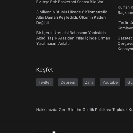
Ev İnşa Etti: Basketbol Sahası Bile Var!
Kur'an 
3 Milyon Nüfuslu Ülkede 6 Kilometrelik
Başkanın
Altın Damarı Keşfedildi: Ülkenin Kaderi
Değişti
‘Terörsü
Komisyo
Bir İçerik Üreticisi Babasının Yanlışlıkla
Aldığı Taşlık Araziden Yıllar İçinde Orman
Gazeteci
Yaratmasını Anlattı
Çerçeve 
Kapsıyo
Keşfet
Twitter
Deprem
Zam
Youtube
Gü
Hakkımızda
Geri Bildirim
Gizlilik Politikası
Topluluk Kur