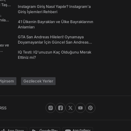
Toplanın!
l Taş
Instagram Giriş Nasıl Yapılır? Instagram'a
Giriş İşlemleri Rehberi
,
nılan
41 Ülkenin Bayrakları ve Ülke Bayraklarının
Anlamları
GTA San Andreas Hileleri! Oynamaya
Doyamayanlar İçin Güncel San Andreas
ası ve
Şifreleri
IQ Testi: IQ'unuzun Kaç Olduğunu Merak
Ettiniz mi?
işirsem
Gezilecek Yerler
RSS