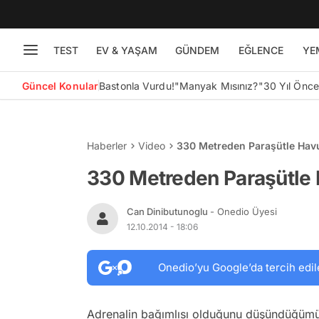
TEST
EV & YAŞAM
GÜNDEM
EĞLENCE
YE
Güncel Konular
Bastonla Vurdu!
"Manyak Mısınız?"
30 Yıl Önc
Haberler
Video
330 Metreden Paraşütle Hav
330 Metreden Paraşütle
Can Dinibutunoglu
- Onedio Üyesi
12.10.2014 - 18:06
Onedio’yu Google’da tercih edil
Adrenalin bağımlısı olduğunu düşündüğü