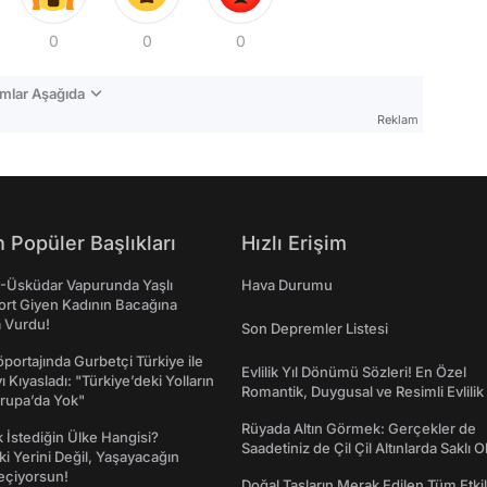
0
0
0
mlar Aşağıda
Reklam
 Popüler Başlıkları
Hızlı Erişim
ş-Üsküdar Vapurunda Yaşlı
Hava Durumu
ort Giyen Kadının Bacağına
a Vurdu!
Son Depremler Listesi
portajında Gurbetçi Türkiye ile
Evlilik Yıl Dönümü Sözleri! En Özel
ı Kıyasladı: "Türkiye’deki Yolların
Romantik, Duygusal ve Resimli Evlilik 
rupa’da Yok"
dönümü Mesajları
Rüyada Altın Görmek: Gerçekler de
İstediğin Ülke Hangisi?
Saadetiniz de Çil Çil Altınlarda Saklı Ol
ki Yerini Değil, Yaşayacağın
eçiyorsun!
Doğal Taşların Merak Edilen Tüm Etkil