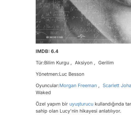
IMDB: 6.4
Tür:Bilim Kurgu , Aksiyon , Gerilim
Yönetmen:Luc Besson
Oyuncular:
Morgan Freeman
,
Scarlett Joh
Waked
Özel yapım bir
uyuşturucu
kullandığında ta
sahip olan Lucy'nin hikayesi anlatılıyor.