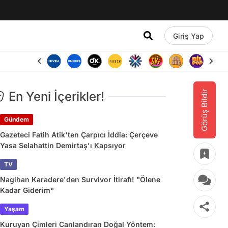
Giriş Yap
Görüş Bildir
En Yeni İçerikler!
Gündem
Gazeteci Fatih Atik'ten Çarpıcı İddia: Çerçeve
Yasa Selahattin Demirtaş'ı Kapsıyor
TV
Nagihan Karadere'den Survivor İtirafı! "Ölene
Kadar Giderim"
Yaşam
Kuruyan Çimleri Canlandıran Doğal Yöntem: