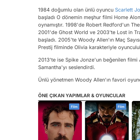
1984 doğumlu olan ünlü oyuncu
Scarlett J
başladı O dönemin meşhur filmi Home Alone
oynamıştır. 1998'de Robert Redford'un The
2001'de Ghost World ve 2003'te Lost in Tran
başladı. 2005'te Woody Allen'ın Maç Sayısı
Prestij filminde Olivia karakteriyle oyunculu
2013'te ise Spike Jonze'un beğenilen filmi A
Samantha'yı seslendirdi.
Ünlü yönetmen Woody Allen'ın favori oyun
ÖNE ÇIKAN YAPIMLAR & OYUNCULAR
Film
Film
Film