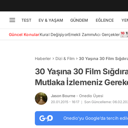
TEST
EV & YAŞAM
GÜNDEM
EĞLENCE
YE
Güncel Konular
Kural Değişiyor
Emekli Zammı
Acı Gerçekler
Haberler
Dizi & Film
30 Yaşına 30 Film Sığdı
Filmi
30 Yaşına 30 Film Sığdır
Mutlaka İzlemeniz Gereke
Jason Bourne
- Onedio Üyesi
20.01.2015 - 16:17
Son Güncelleme: 06.02.202
Onedio’yu Google’da tercih edil