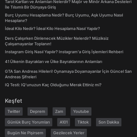
Tarot Kartları ve Anlamları Nelerdir? Majör ve Minör Arkana Desteleri
İle Tılsımlı Bir Dünyaya Giriş
Burç Uyumu Hesaplama Nedir? Burç Uyumu, Aşk Uyumu Nasıl
Hesaplanır?
İdeal Kilo Nedir? İdeal Kilo Hesaplama Nasıl Yapılır?
Ders Çalışırken Dinlenecek Müzikler Nelerdir? Müziksiz
Çalışamayanlar Toplanın!
Instagram Giriş Nasıl Yapılır? Instagram'a Giriş İşlemleri Rehberi
41 Ülkenin Bayrakları ve Ülke Bayraklarının Anlamları
GTA San Andreas Hileleri! Oynamaya Doyamayanlar İçin Güncel San
Andreas Şifreleri
IQ Testi: IQ'unuzun Kaç Olduğunu Merak Ettiniz mi?
Keşfet
Twitter
Deprem
Zam
Youtube
Günlük Burç Yorumları
A101
Tiktok
Son Dakika
Bugün Ne Pişirsem
Gezilecek Yerler