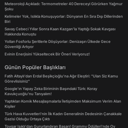
Meteoroloji Açıkladı: Termometreler 40 Dereceyi Görürken Yağmur
Şoku
Kelimeler Yok, Islıkla Konuşuyorlar: Dünyanın En Sıra Dışı Dillerinden
Biri
Savaş Cebeci Yıllar Sonra Kaan Kazgan'la Yaptığı Sokak Kavgası
Hakkında Konuştu
Yolları Fosforlu Şeritlerle Döşüyorlar: Denizaşırı Ülkede Gece
Güvenliği Artıyor
Evinin Enerjisini Yükseltecek Bir Öneri Veriyoruz!
Günün Popüler Başlıkları
Fatih Altaylı'dan Erdal Beşikçioğlu'na Ağır Eleştiri: "Ulan Siz Kamu
Görevlisisiniz"
Google'ın Yapay Zeka Biriminin Başındaki Türk: Koray
Kavukçuoğlu'nu Tanıyalım!
Yaptıkları Komik Mesajlaşmalarla İletişimden Maksimum Verim Alan
Kişiler
Türk Hava Kuvvetleri'nin İlk Kadın Generalinin Dedesinin Çanakkale
Gazisi Olduğu Ortaya Çıktı
Toygar Işıklı'dan Gururlandıran Başarı! Grammy Ödülleri'nde Oy