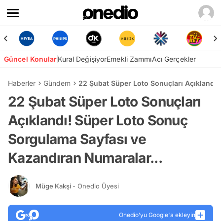
Güncel Konular
Kural Değişiyor
Emekli Zammı
Acı Gerçekler
Haberler
Gündem
22 Şubat Süper Loto Sonuçları Açıklandı
22 Şubat Süper Loto Sonuçları
Açıklandı! Süper Loto Sonuç
Sorgulama Sayfası ve
Kazandıran Numaralar...
Müge Kakşi
- Onedio Üyesi
Onedio’yu Google'a ekleyin