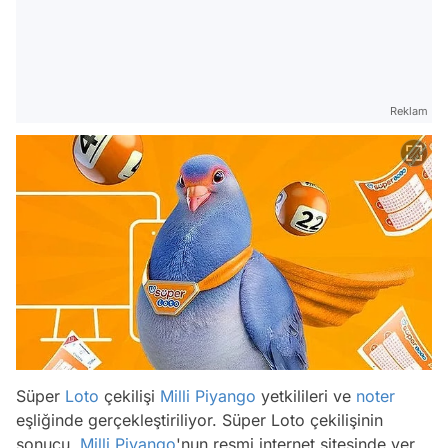
Reklam
Süper
Loto
çekilişi
Milli Piyango
yetkilileri ve
noter
eşliğinde gerçekleştiriliyor. Süper Loto çekilişinin
sonucu,
Milli Piyango
'nun resmi internet sitesinde yer