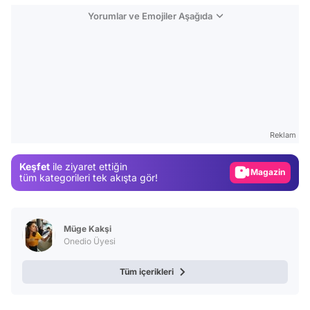
Yorumlar ve Emojiler Aşağıda
Video
Test
Reklam
Gündem
Keşfet
ile ziyaret ettiğin
Magazin
tüm kategorileri tek akışta gör!
Video
Test
Müge Kakşi
Onedio Üyesi
Tüm içerikleri