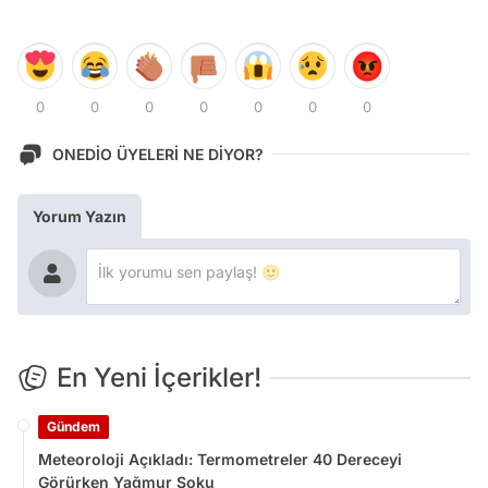
0
0
0
0
0
0
0
ONEDİO ÜYELERİ NE DİYOR?
Yorum Yazın
En Yeni İçerikler!
Gündem
Meteoroloji Açıkladı: Termometreler 40 Dereceyi
Görürken Yağmur Şoku