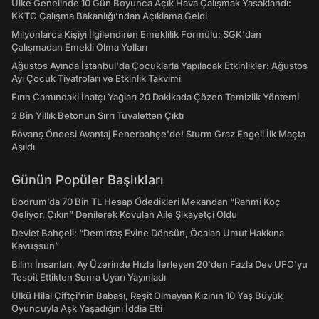
Ülke Genelinde 10 Gün Boyunca Açık Hava Çalışmak Yasaklandı:
KKTC Çalışma Bakanlığı’ndan Açıklama Geldi
Milyonlarca Kişiyi İlgilendiren Emeklilik Formülü: SGK'dan
Çalışmadan Emekli Olma Yolları
Ağustos Ayında İstanbul'da Çocuklarla Yapılacak Etkinlikler: Ağustos
Ayı Çocuk Tiyatroları ve Etkinlik Takvimi
Fırın Camındaki İnatçı Yağları 20 Dakikada Çözen Temizlik Yöntemi
2 Bin Yıllık Betonun Sırrı Tuvaletten Çıktı
Rövanş Öncesi Avantaj Fenerbahçe'de! Sturm Graz Engeli İlk Maçta
Aşıldı
Günün Popüler Başlıkları
Bodrum’da 70 Bin TL Hesap Ödedikleri Mekandan “Rahmi Koç
Geliyor, Çıkın” Denilerek Kovulan Aile Şikayetçi Oldu
Devlet Bahçeli: “Demirtaş Evine Dönsün, Öcalan Umut Hakkına
Kavuşsun”
Bilim İnsanları, Ay Üzerinde Hızla İlerleyen 20'den Fazla Dev UFO'yu
Tespit Ettikten Sonra Uyarı Yayınladı
Ülkü Hilal Çiftçi'nin Babası, Reşit Olmayan Kızının 10 Yaş Büyük
Oyuncuyla Aşk Yaşadığını İddia Etti