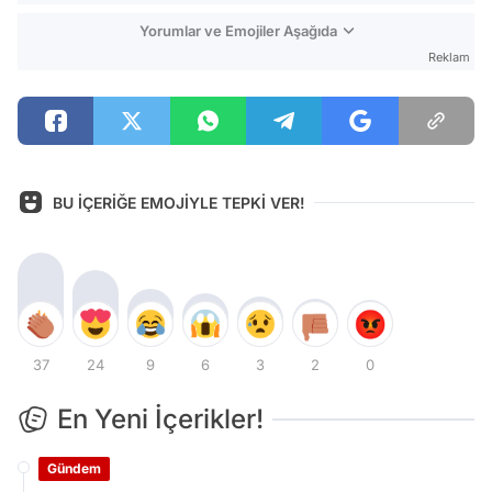
Yorumlar ve Emojiler Aşağıda
Reklam
BU İÇERİĞE EMOJİYLE TEPKİ VER!
37
24
9
6
3
2
0
En Yeni İçerikler!
Gündem