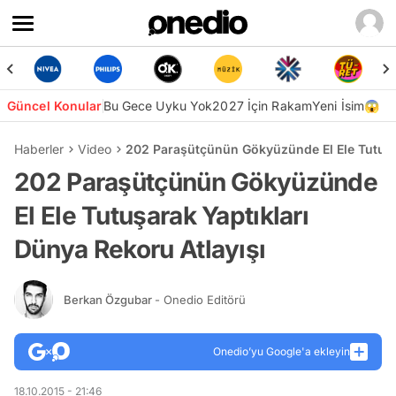
Güncel Konular
Bu Gece Uyku Yok
2027 İçin Rakam
Yeni İsim😱
Haberler
Video
202 Paraşütçünün Gökyüzünde El Ele Tutuşar
202 Paraşütçünün Gökyüzünde
El Ele Tutuşarak Yaptıkları
Dünya Rekoru Atlayışı
Berkan Özgubar
- Onedio Editörü
Onedio’yu Google'a ekleyin
18.10.2015 - 21:46