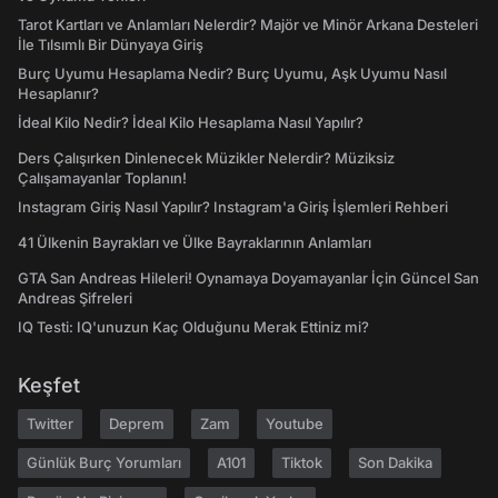
Tarot Kartları ve Anlamları Nelerdir? Majör ve Minör Arkana Desteleri
İle Tılsımlı Bir Dünyaya Giriş
Burç Uyumu Hesaplama Nedir? Burç Uyumu, Aşk Uyumu Nasıl
Hesaplanır?
İdeal Kilo Nedir? İdeal Kilo Hesaplama Nasıl Yapılır?
Ders Çalışırken Dinlenecek Müzikler Nelerdir? Müziksiz
Çalışamayanlar Toplanın!
Instagram Giriş Nasıl Yapılır? Instagram'a Giriş İşlemleri Rehberi
41 Ülkenin Bayrakları ve Ülke Bayraklarının Anlamları
GTA San Andreas Hileleri! Oynamaya Doyamayanlar İçin Güncel San
Andreas Şifreleri
IQ Testi: IQ'unuzun Kaç Olduğunu Merak Ettiniz mi?
Keşfet
Twitter
Deprem
Zam
Youtube
Günlük Burç Yorumları
A101
Tiktok
Son Dakika