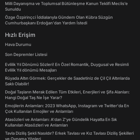
Milli Dayanışma ve Toplumsal Bütünleşme Kanun Teklifi Meclis’e
Sunuldu
Özge Özpirinçci İddialarıyla Gündem Olan Kübra Süzgün
Cumhurbaşkanı Erdoğan'dan Yardım İstedi
Hızlı Erişim
Hava Durumu
Son Depremler Listesi
Evlilik Yıl Dönümü Sözleri! En Özel Romantik, Duygusal ve Resimli
Evlilik Yıl dönümü Mesajları
Rüyada Altın Görmek: Gerçekler de Saadetiniz de Çil Çil Altınlarda
Saklı Olabilir!
Doğal Taşların Merak Edilen Tüm Etkileri, Enerjileri ve Şifa Alanları:
Hangi Doğal Taş Ne İşe Yarar?
Emojilerin Anlamları: 2023 WhatsApp, Instagram ve Twitter'da En
Çok Kullanılan Emojiler ve Anlamları
Atasözleri ve Anlamları: A'dan Z'ye Gündelik Hayatta En Sık
Kullanılan Atasözleri ve Anlamları
Tavla Diziliş Şekli Nasıldır? Erkek Tavlası ve Kız Tavlası Diziliş Şekilleri
ve Oynama Yönleri