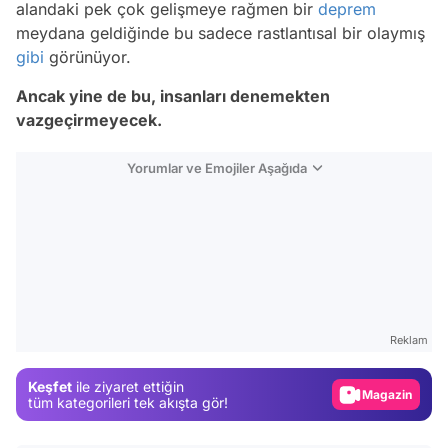
alandaki pek çok gelişmeye rağmen bir
deprem
meydana geldiğinde bu sadece rastlantısal bir olaymış
gibi
görünüyor.
Ancak yine de bu, insanları denemekten
vazgeçirmeyecek.
Yorumlar ve Emojiler Aşağıda
Video
Test
Gündem
Reklam
Magazin
Keşfet
ile ziyaret ettiğin
Video
tüm kategorileri tek akışta gör!
Test