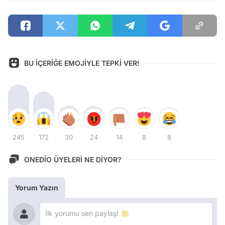
BU İÇERİĞE EMOJİYLE TEPKİ VER!
245
172
30
24
14
8
8
ONEDİO ÜYELERİ NE DİYOR?
Yorum Yazın