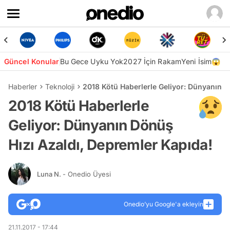
Güncel Konular
Bu Gece Uyku Yok
2027 İçin Rakam
Yeni İsim😱
Haberler
Teknoloji
2018 Kötü Haberlerle Geliyor: Dünyanın D
2018 Kötü Haberlerle
Geliyor: Dünyanın Dönüş
Hızı Azaldı, Depremler Kapıda!
Luna N.
- Onedio Üyesi
Onedio’yu Google'a ekleyin
21.11.2017 - 17:44