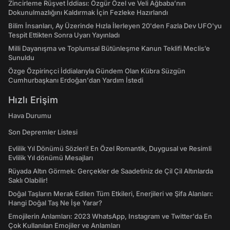
Zincirleme Rüşvet İddiası: Özgür Özel ve Veli Ağbaba’nın
Dokunulmazlığını Kaldırmak İçin Fezleke Hazırlandı
Bilim İnsanları, Ay Üzerinde Hızla İlerleyen 20'den Fazla Dev UFO'yu
Tespit Ettikten Sonra Uyarı Yayınladı
Milli Dayanışma ve Toplumsal Bütünleşme Kanun Teklifi Meclis’e
Sunuldu
Özge Özpirinçci İddialarıyla Gündem Olan Kübra Süzgün
Cumhurbaşkanı Erdoğan'dan Yardım İstedi
Hızlı Erişim
Hava Durumu
Son Depremler Listesi
Evlilik Yıl Dönümü Sözleri! En Özel Romantik, Duygusal ve Resimli
Evlilik Yıl dönümü Mesajları
Rüyada Altın Görmek: Gerçekler de Saadetiniz de Çil Çil Altınlarda
Saklı Olabilir!
Doğal Taşların Merak Edilen Tüm Etkileri, Enerjileri ve Şifa Alanları:
Hangi Doğal Taş Ne İşe Yarar?
Emojilerin Anlamları: 2023 WhatsApp, Instagram ve Twitter'da En
Çok Kullanılan Emojiler ve Anlamları