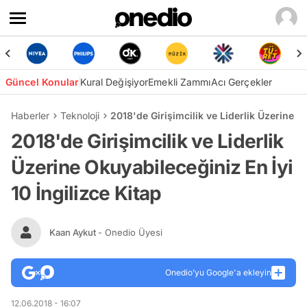
Güncel Konular
Kural Değişiyor
Emekli Zammı
Acı Gerçekler
Haberler
Teknoloji
2018'de Girişimcilik ve Liderlik Üzerine Ok
2018'de Girişimcilik ve Liderlik
Üzerine Okuyabileceğiniz En İyi
10 İngilizce Kitap
Kaan Aykut
- Onedio Üyesi
Onedio’yu Google'a ekleyin
12.06.2018 - 16:07