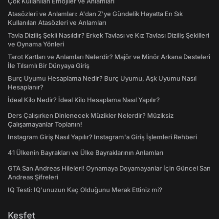
Çok Kullanılan Emojiler ve Anlamları
Atasözleri ve Anlamları: A'dan Z'ye Gündelik Hayatta En Sık
Kullanılan Atasözleri ve Anlamları
Tavla Diziliş Şekli Nasıldır? Erkek Tavlası ve Kız Tavlası Diziliş Şekilleri
ve Oynama Yönleri
Tarot Kartları ve Anlamları Nelerdir? Majör ve Minör Arkana Desteleri
İle Tılsımlı Bir Dünyaya Giriş
Burç Uyumu Hesaplama Nedir? Burç Uyumu, Aşk Uyumu Nasıl
Hesaplanır?
İdeal Kilo Nedir? İdeal Kilo Hesaplama Nasıl Yapılır?
Ders Çalışırken Dinlenecek Müzikler Nelerdir? Müziksiz
Çalışamayanlar Toplanın!
Instagram Giriş Nasıl Yapılır? Instagram'a Giriş İşlemleri Rehberi
41 Ülkenin Bayrakları ve Ülke Bayraklarının Anlamları
GTA San Andreas Hileleri! Oynamaya Doyamayanlar İçin Güncel San
Andreas Şifreleri
IQ Testi: IQ'unuzun Kaç Olduğunu Merak Ettiniz mi?
Keşfet