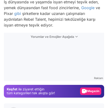
İş dünyasında ve yaşamda isyan etmeyi teşvik eden,
yemek dünyasından fast food zincirlerine,
Google
ve
Pixar
gibi
şirketlere kadar uzanan çalışmaları
aydınlatan Rebel Talent, hepimizi tekdüzeliğe karşı
isyan etmeye teşvik ediyor.
Yorumlar ve Emojiler Aşağıda
Video
Test
Reklam
Gündem
Keşfet
ile ziyaret ettiğin
Magazin
tüm kategorileri tek akışta gör!
Video
Test