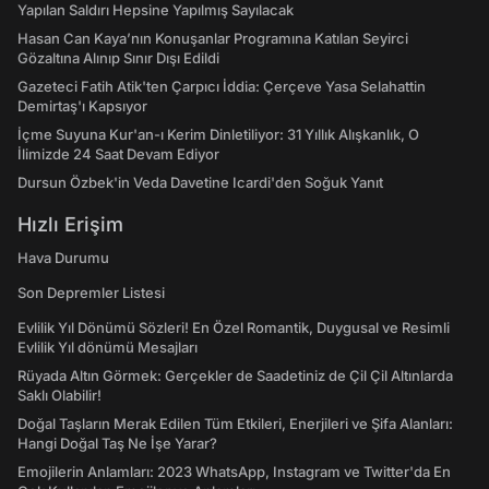
Yapılan Saldırı Hepsine Yapılmış Sayılacak
Hasan Can Kaya’nın Konuşanlar Programına Katılan Seyirci
Gözaltına Alınıp Sınır Dışı Edildi
Gazeteci Fatih Atik'ten Çarpıcı İddia: Çerçeve Yasa Selahattin
Demirtaş'ı Kapsıyor
İçme Suyuna Kur'an-ı Kerim Dinletiliyor: 31 Yıllık Alışkanlık, O
İlimizde 24 Saat Devam Ediyor
Dursun Özbek'in Veda Davetine Icardi'den Soğuk Yanıt
Hızlı Erişim
Hava Durumu
Son Depremler Listesi
Evlilik Yıl Dönümü Sözleri! En Özel Romantik, Duygusal ve Resimli
Evlilik Yıl dönümü Mesajları
Rüyada Altın Görmek: Gerçekler de Saadetiniz de Çil Çil Altınlarda
Saklı Olabilir!
Doğal Taşların Merak Edilen Tüm Etkileri, Enerjileri ve Şifa Alanları:
Hangi Doğal Taş Ne İşe Yarar?
Emojilerin Anlamları: 2023 WhatsApp, Instagram ve Twitter'da En