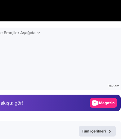
e Emojiler Aşağıda
Video
Test
Reklam
Gündem
 akışta gör!
Magazin
Video
Test
Tüm içerikleri