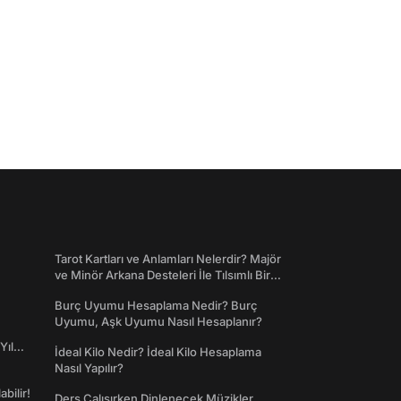
Tarot Kartları ve Anlamları Nelerdir? Majör
ve Minör Arkana Desteleri İle Tılsımlı Bir
Dünyaya Giriş
Burç Uyumu Hesaplama Nedir? Burç
Uyumu, Aşk Uyumu Nasıl Hesaplanır?
Yıl
İdeal Kilo Nedir? İdeal Kilo Hesaplama
Nasıl Yapılır?
abilir!
Ders Çalışırken Dinlenecek Müzikler