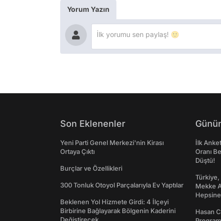
Yorum Yazın
Son Eklenenler
Günün
Yeni Parti Genel Merkezi'nin Kirası
İlk Anke
Ortaya Çıktı
Oranı Be
Düştü!
Burçlar ve Özellikleri
Türkiye,
300 Tonluk Otoyol Parçalarıyla Ev Yaptılar
Mekke An
Hepsine 
Beklenen Yol Hizmete Girdi: 4 İlçeyi
Birbirine Bağlayarak Bölgenin Kaderini
Hasan C
Değiştirecek
Programı