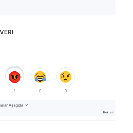
 VER!
1
0
0
mlar Aşağıda
Reklam