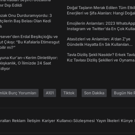
nır Dışı Edildi
Doğal Taşların Merak Edilen Tüm Etkil
Enerjileri ve Şifa Alanları: Hangi Doğa
Tuzak Onu Durduramıyordu: 3
Ne İşe Yarar?
ftçilerin Baş Belası Olan Kedi
Emojilerin Anlamları: 2023 WhatsApp
ı
Instagram ve Twitter'da En Çok Kulla
Emojiler ve Anlamları
sever'den Erdal Beşikçioğlu ve
Atasözleri ve Anlamları: A'dan Z'ye
t Çıkışı: “Bu Kafalarla Etimesgut
Gündelik Hayatta En Sık Kullanılan
ilir mi?”
Atasözleri ve Anlamları
Tavla Diziliş Şekli Nasıldır? Erkek Tavl
una Kur'an-ı Kerim Dinletiliyor:
Kız Tavlası Diziliş Şekilleri ve Oynama
 Alışkanlık, O İlimizde 24 Saat
Yönleri
diyor
nlük Burç Yorumları
A101
Tiktok
Son Dakika
Bugün Ne P
alları
Reklam
İletişim
Kariyer
Kullanıcı Sözleşmesi
Yayın İlkeleri
Künye