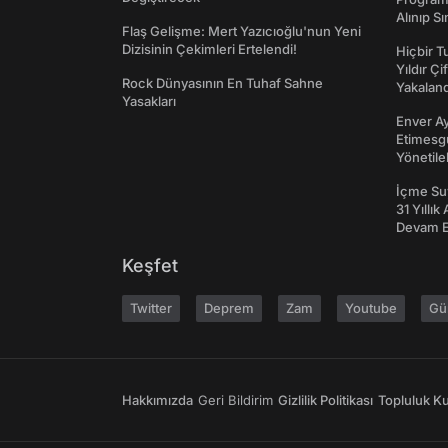
Alınıp Sı
Flaş Gelişme: Mert Yazıcıoğlu'nun Yeni
Dizisinin Çekimleri Ertelendi!
Hiçbir 
Yıldır Çi
Rock Dünyasının En Tuhaf Sahne
Yakaland
Yasakları
Enver Ay
Etimesgu
Yönetileb
İçme Suy
31 Yıllık
Devam E
Keşfet
Twitter
Deprem
Zam
Youtube
Gü
Hakkımızda
Geri Bildirim
Gizlilik Politikası
Topluluk Kur