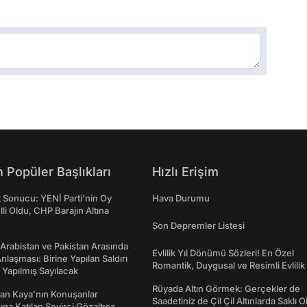
 Popüler Başlıkları
Hızlı Erişim
t Sonucu: YENİ Parti'nin Oy
Hava Durumu
lli Oldu, CHP Barajın Altına
Son Depremler Listesi
 Arabistan ve Pakistan Arasında
Evlilik Yıl Dönümü Sözleri! En Özel
laşması: Birine Yapılan Saldırı
Romantik, Duygusal ve Resimli Evlilik 
Yapılmış Sayılacak
dönümü Mesajları
Rüyada Altın Görmek: Gerçekler de
an Kaya’nın Konuşanlar
Saadetiniz de Çil Çil Altınlarda Saklı Ol
na Katılan Seyirci Gözaltına