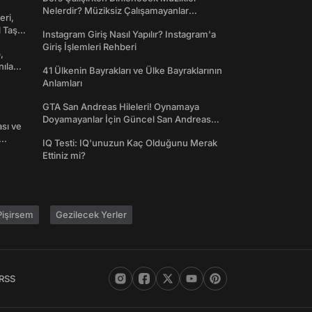
Nelerdir? Müziksiz Çalışamayanlar
eri,
Toplanın!
l Taş
Instagram Giriş Nasıl Yapılır? Instagram'a
Giriş İşlemleri Rehberi
,
nılan
41 Ülkenin Bayrakları ve Ülke Bayraklarının
Anlamları
GTA San Andreas Hileleri! Oynamaya
Doyamayanlar İçin Güncel San Andreas
ası ve
Şifreleri
IQ Testi: IQ'unuzun Kaç Olduğunu Merak
Ettiniz mi?
işirsem
Gezilecek Yerler
RSS