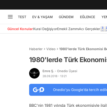
TEST
EV & YAŞAM
GÜNDEM
EĞLENCE
YE
Güncel Konular
Kural Değişiyor
Emekli Zammı
Acı Gerçekler
Haberler
Video
1980'lerde Türk Ekonomisi Be
1980'lerde Türk Ekonomis
Emre Ş.
- Onedio Üyesi
28.09.2018 - 13:21
Onedio’yu Google’da tercih edil
BBC'nin 1981 yılında Türk ekonomisiyle ilgil