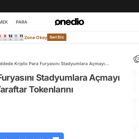
MEK
PARA
Zone Okey
Seri Diz
ddede Kripto Para Furyasını Stadyumlara Açmayı
an CHZ Projesi ve Taraftar Tokenlarını Anlatıyoruz!
Furyasını Stadyumlara Açmayı
araftar Tokenlarını