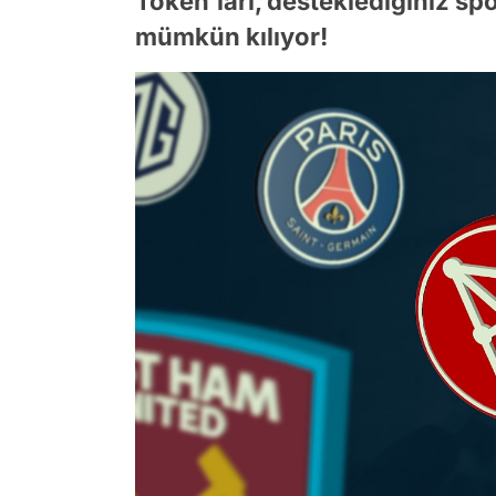
Token'ları, desteklediğiniz sp
mümkün kılıyor!