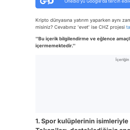
Onedio’yu Google’da tercih edil
Kripto dünyasına yatırım yaparken aynı zam
misiniz? Cevabınız 'evet' ise CHZ projesi
t
''Bu içerik bilgilendirme ve eğlence amaçlı
içermemektedir.''
İçeriği
1. Spor kulüplerinin isimleriy