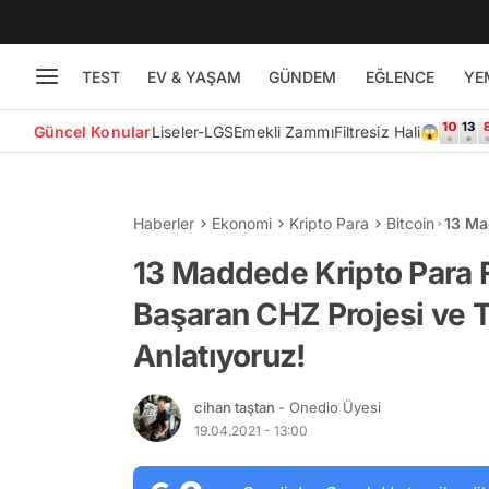
TEST
EV & YAŞAM
GÜNDEM
EĞLENCE
YE
Güncel Konular
Liseler-LGS
Emekli Zammı
Filtresiz Hali😱
Haberler
Ekonomi
Kripto Para
Bitcoin
13 Ma
Başar
13 Maddede Kripto Para 
Başaran CHZ Projesi ve T
Anlatıyoruz!
cihan taştan
- Onedio Üyesi
19.04.2021 - 13:00