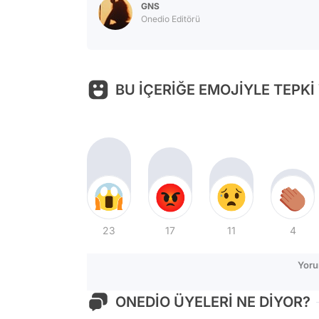
GNS
Onedio Editörü
BU İÇERİĞE EMOJİYLE TEPKİ
23
17
11
4
Yoru
ONEDİO ÜYELERİ NE DİYOR?