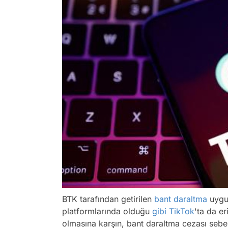
BTK tarafından getirilen
bant daraltma
uygul
platformlarında olduğu
gibi
TikTok
'ta da e
olmasına karşın, bant daraltma cezası sebebi