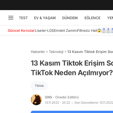
TEST
EV & YAŞAM
GÜNDEM
EĞLENCE
YE
Güncel Konular
Liseler-LGS
Emekli Zammı
Filtresiz Hali😱
Haberler
Teknoloji
13 Kasım Tiktok Erişim S
13 Kasım Tiktok Erişim 
TikTok Neden Açılmıyor?
Tiktok
GNS
- Onedio Editörü
13.11.2022 - 20:22
Son Güncelleme: 13.11.2022 