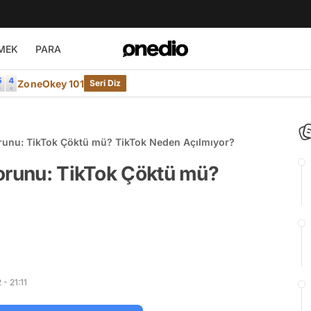
MEK
PARA
ZoneOkey 101
Seri Diz
orunu: TikTok Çöktü mü? TikTok Neden Açılmıyor?
Sorunu: TikTok Çöktü mü?
- 21:11