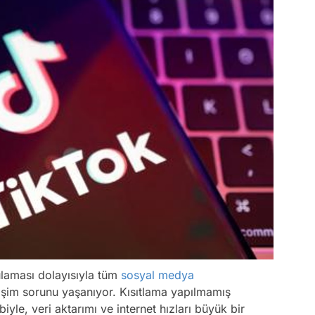
aması dolayısıyla tüm
sosyal medya
Video
rişim sorunu yaşanıyor. Kısıtlama yapılmamış
Test
yle, veri aktarımı ve internet hızları büyük bir