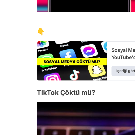
👇
Sosyal Me
YouTube'd
Var?
İçeriği gör
TikTok Çöktü mü?