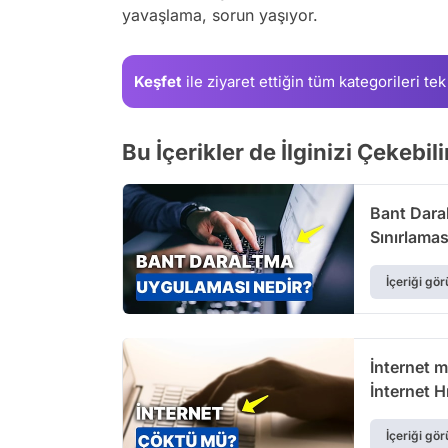
yavaşlama, sorun yaşıyor.
Keşfet
ile ziyaret ettiğin
tüm kategorileri tek
Bu İçerikler de İlginizi Çekebili
Bant Daral
Sınırlaması
İçeriği gör
İnternet 
İnternet 
İçeriği gör