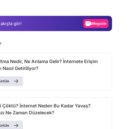
Gündem
Magazin
 akışta gör!
Video
Test
r
tma Nedir, Ne Anlama Gelir? İnternete Erişim
 Nasıl Getiriliyor?
üntüle
mi Çöktü? İnternet Neden Bu Kadar Yavaş?
Hızı Ne Zaman Düzelecek?
üntüle