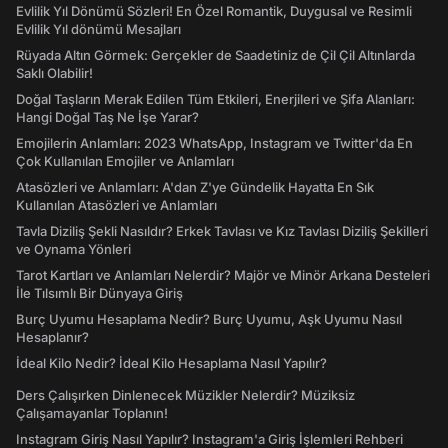
Evlilik Yıl Dönümü Sözleri! En Özel Romantik, Duygusal ve Resimli
Evlilik Yıl dönümü Mesajları
Rüyada Altın Görmek: Gerçekler de Saadetiniz de Çil Çil Altınlarda
Saklı Olabilir!
Doğal Taşların Merak Edilen Tüm Etkileri, Enerjileri ve Şifa Alanları:
Hangi Doğal Taş Ne İşe Yarar?
Emojilerin Anlamları: 2023 WhatsApp, Instagram ve Twitter'da En
Çok Kullanılan Emojiler ve Anlamları
Atasözleri ve Anlamları: A'dan Z'ye Gündelik Hayatta En Sık
Kullanılan Atasözleri ve Anlamları
Tavla Diziliş Şekli Nasıldır? Erkek Tavlası ve Kız Tavlası Diziliş Şekilleri
ve Oynama Yönleri
Tarot Kartları ve Anlamları Nelerdir? Majör ve Minör Arkana Desteleri
İle Tılsımlı Bir Dünyaya Giriş
Burç Uyumu Hesaplama Nedir? Burç Uyumu, Aşk Uyumu Nasıl
Hesaplanır?
İdeal Kilo Nedir? İdeal Kilo Hesaplama Nasıl Yapılır?
Ders Çalışırken Dinlenecek Müzikler Nelerdir? Müziksiz
Çalışamayanlar Toplanın!
Instagram Giriş Nasıl Yapılır? Instagram'a Giriş İşlemleri Rehberi