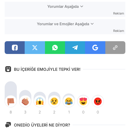
Yorumlar Aşağıda
Reklam
Yorumlar ve Emojiler Aşağıda
Reklam
BU İÇERİĞE EMOJİYLE TEPKİ VER!
8
3
2
2
1
0
0
ONEDİO ÜYELERİ NE DİYOR?