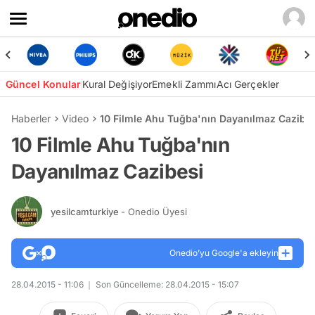
Güncel Konular
Kural Değişiyor
Emekli Zammı
Acı Gerçekler
Haberler
Video
10 Filmle Ahu Tuğba'nın Dayanılmaz Cazibes
10 Filmle Ahu Tuğba'nın
Dayanılmaz Cazibesi
yesilcamturkiye
- Onedio Üyesi
Onedio’yu Google'a ekleyin
28.04.2015 - 11:06
Son Güncelleme: 28.04.2015 - 15:07