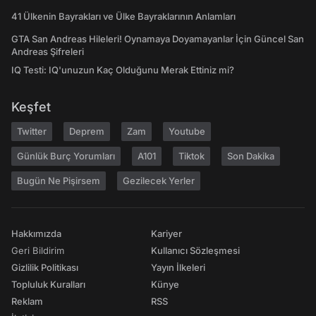
41 Ülkenin Bayrakları ve Ülke Bayraklarının Anlamları
GTA San Andreas Hileleri! Oynamaya Doyamayanlar İçin Güncel San
Andreas Şifreleri
IQ Testi: IQ'unuzun Kaç Olduğunu Merak Ettiniz mi?
Keşfet
Twitter
Deprem
Zam
Youtube
Günlük Burç Yorumları
A101
Tiktok
Son Dakika
Bugün Ne Pişirsem
Gezilecek Yerler
Hakkımızda
Kariyer
Geri Bildirim
Kullanıcı Sözleşmesi
Gizlilik Politikası
Yayın İlkeleri
Topluluk Kuralları
Künye
Reklam
RSS