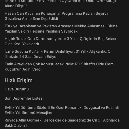
İlk Anket Sonucu: YENİ Parti'nin Oy Oranı Belli Oldu, CHP Barajın
Altına Düştü!
Hasan Can Kaya’nın Konuşanlar Programına Katılan Seyirci
Gözaltına Alınıp Sınır Dışı Edildi
Türkiye, Arabistan ve Pakistan Arasında Mekke Anlaşması: Birine
Yapılan Saldırı Hepsine Yapılmış Sayılacak
Hiçbir Tuzak Onu Durduramıyordu: 3 Yıldır Çiftçilerin Baş Belası
Olan Kedi Yakalandı
İçme Suyuna Kur'an-ı Kerim Dinletiliyor: 31 Yıllık Alışkanlık, O
İlimizde 24 Saat Devam Ediyor
Fatih Altaylı’dan Çok Konuşulacak İddia: ROK İtirafçı Oldu Cem
Küçük’ün Adını Verdi
Hızlı Erişim
Hava Durumu
Son Depremler Listesi
Evlilik Yıl Dönümü Sözleri! En Özel Romantik, Duygusal ve Resimli
Evlilik Yıl dönümü Mesajları
Rüyada Altın Görmek: Gerçekler de Saadetiniz de Çil Çil Altınlarda
Saklı Olabilir!