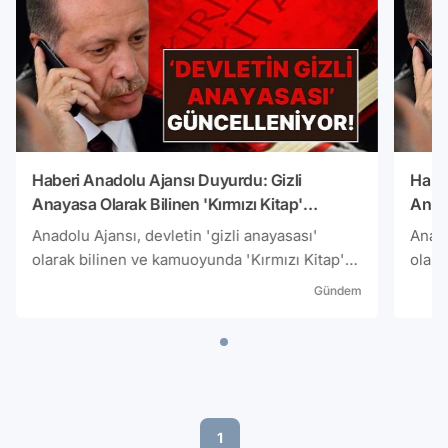
Haberi Anadolu Ajansı Duyurdu: Gizli
Haber
Anayasa Olarak Bilinen 'Kırmızı Kitap'
Anaya
Güncelleniyor!
Günce
Anadolu Ajansı, devletin 'gizli anayasası'
Anado
olarak bilinen ve kamuoyunda 'Kırmızı Kitap'
olara
olarak isimlendirilen Milli Güvenlik Siyaseti
olara
Gündem
Belgesinin güncellenmesine yönelik çalışma
Belge
başlatıldığını duyurdu.
başla
1