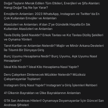
Doğal Taşların Merak Edilen Tüm Etkileri, Enerjileri ve Şifa Alanları:
Hangi Doğal Taş Ne İşe Yarar?
Emojilerin Anlamları: 2023 WhatsApp, Instagram ve Twitter'da En
Çok Kullanılan Emojiler ve Anlamları
Atasözleri ve Anlamları: A'dan Z'ye Gündelik Hayatta En Sık
Kullanılan Atasözleri ve Anlamları
Tavla Diziliş Şekli Nasıldır? Erkek Tavlası ve Kız Tavlası Diziliş Şekilleri
ve Oynama Yönleri
Tarot Kartları ve Anlamları Nelerdir? Majör ve Minör Arkana Desteleri
İle Tılsımlı Bir Dünyaya Giriş
Burç Uyumu Hesaplama Nedir? Burç Uyumu, Aşk Uyumu Nasıl
Hesaplanır?
İdeal Kilo Nedir? İdeal Kilo Hesaplama Nasıl Yapılır?
Ders Çalışırken Dinlenecek Müzikler Nelerdir? Müziksiz
Çalışamayanlar Toplanın!
Instagram Giriş Nasıl Yapılır? Instagram'a Giriş İşlemleri Rehberi
41 Ülkenin Bayrakları ve Ülke Bayraklarının Anlamları
GTA San Andreas Hileleri! Oynamaya Doyamayanlar İçin Güncel San
Andreas Şifreleri