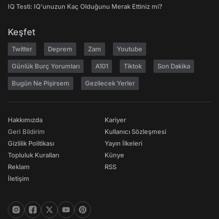
IQ Testi: IQ'unuzun Kaç Olduğunu Merak Ettiniz mi?
Keşfet
Twitter
Deprem
Zam
Youtube
Günlük Burç Yorumları
A101
Tiktok
Son Dakika
Bugün Ne Pişirsem
Gezilecek Yerler
Hakkımızda
Kariyer
Geri Bildirim
Kullanıcı Sözleşmesi
Gizlilik Politikası
Yayın İlkeleri
Topluluk Kuralları
Künye
Reklam
RSS
İletişim