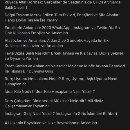
Rüyada Altın Görmek: Gerçekler de Saadetiniz de Çil Çil Altınlarda
Saklı Olabilir!
Doğal Taşların Merak Edilen Tüm Etkileri, Enerjileri ve Şifa Alanları:
Hangi Doğal Taş Ne İşe Yarar?
Emojilerin Anlamları: 2023 WhatsApp, Instagram ve Twitter'da En
Çok Kullanılan Emojiler ve Anlamları
Atasözleri ve Anlamları: A'dan Z'ye Gündelik Hayatta En Sık
Kullanılan Atasözleri ve Anlamları
Tavla Diziliş Şekli Nasıldır? Erkek Tavlası ve Kız Tavlası Diziliş Şekilleri
ve Oynama Yönleri
Tarot Kartları ve Anlamları Nelerdir? Majör ve Minör Arkana Desteleri
İle Tılsımlı Bir Dünyaya Giriş
Burç Uyumu Hesaplama Nedir? Burç Uyumu, Aşk Uyumu Nasıl
Hesaplanır?
İdeal Kilo Nedir? İdeal Kilo Hesaplama Nasıl Yapılır?
Ders Çalışırken Dinlenecek Müzikler Nelerdir? Müziksiz
Çalışamayanlar Toplanın!
Instagram Giriş Nasıl Yapılır? Instagram'a Giriş İşlemleri Rehberi
41 Ülkenin Bayrakları ve Ülke Bayraklarının Anlamları