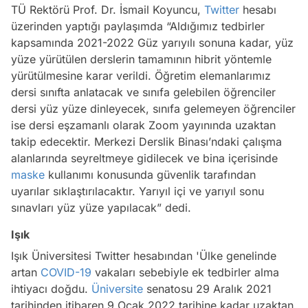
TÜ Rektörü Prof. Dr. İsmail Koyuncu,
Twitter
hesabı
üzerinden yaptığı paylaşımda “Aldığımız tedbirler
kapsamında 2021-2022 Güz yarıyılı sonuna kadar, yüz
yüze yürütülen derslerin tamamının hibrit yöntemle
yürütülmesine karar verildi. Öğretim elemanlarımız
dersi sınıfta anlatacak ve sınıfa gelebilen öğrenciler
dersi yüz yüze dinleyecek, sınıfa gelemeyen öğrenciler
ise dersi eşzamanlı olarak Zoom yayınında uzaktan
takip edecektir. Merkezi Derslik Binası’ndaki çalışma
alanlarında seyreltmeye gidilecek ve bina içerisinde
maske
kullanımı konusunda güvenlik tarafından
uyarılar sıklaştırılacaktır. Yarıyıl içi ve yarıyıl sonu
sınavları yüz yüze yapılacak” dedi.
Işık
Işık Üniversitesi Twitter hesabından 'Ülke genelinde
artan
COVID-19
vakaları sebebiyle ek tedbirler alma
ihtiyacı doğdu.
Üniversite
senatosu 29 Aralık 2021
tarihinden itibaren 9 Ocak 2022 tarihine kadar uzaktan