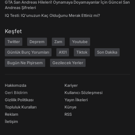
GTA San Andreas Hileleri! Oynamaya Doyamayanlar İçin Güncel San
Andreas Şifreleri
IQ Testi: IQ'unuzun Kaç Olduğunu Merak Ettiniz mi?
Keşfet
Twitter
Deprem
Zam
Youtube
Günlük Burç Yorumları
A101
Tiktok
Son Dakika
Bugün Ne Pişirsem
Gezilecek Yerler
Hakkımızda
Kariyer
Geri Bildirim
Kullanıcı Sözleşmesi
Gizlilik Politikası
Yayın İlkeleri
Topluluk Kuralları
Künye
Reklam
RSS
İletişim