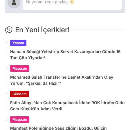
En Yeni İçerikler!
Yaşam
Hamam Böceği Yetiştirip Servet Kazanıyorlar: Günde 15
Ton Çöp Yiyorlar!
Magazin
Mohamed Salah Transferine Demet Akalın'dan Olay
Yorum: "Şarkısı da Hazır"
Gündem
Fatih Altaylı’dan Çok Konuşulacak İddia: ROK İtirafçı Oldu
Cem Küçük’ün Adını Verdi
Magazin
Manifest Polemiğinde Sessizliğini Bozdu: Gülçin