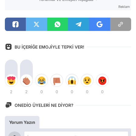
Reklam
BU İÇERİĞE EMOJİYLE TEPKİ VER!
2
2
0
0
0
0
0
ONEDİO ÜYELERİ NE DİYOR?
Yorum Yazın