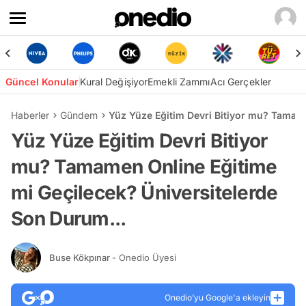
Güncel Konular
Kural Değişiyor
Emekli Zammı
Acı Gerçekler
Haberler
Gündem
Yüz Yüze Eğitim Devri Bitiyor mu? Tamame
Yüz Yüze Eğitim Devri Bitiyor
mu? Tamamen Online Eğitime
mi Geçilecek? Üniversitelerde
Son Durum...
Buse Kökpınar
- Onedio Üyesi
Onedio’yu Google'a ekleyin