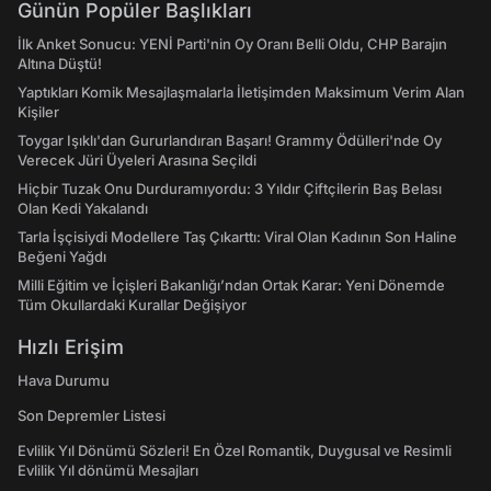
Günün Popüler Başlıkları
İlk Anket Sonucu: YENİ Parti'nin Oy Oranı Belli Oldu, CHP Barajın
Altına Düştü!
Yaptıkları Komik Mesajlaşmalarla İletişimden Maksimum Verim Alan
Kişiler
Toygar Işıklı'dan Gururlandıran Başarı! Grammy Ödülleri'nde Oy
Verecek Jüri Üyeleri Arasına Seçildi
Hiçbir Tuzak Onu Durduramıyordu: 3 Yıldır Çiftçilerin Baş Belası
Olan Kedi Yakalandı
Tarla İşçisiydi Modellere Taş Çıkarttı: Viral Olan Kadının Son Haline
Beğeni Yağdı
Milli Eğitim ve İçişleri Bakanlığı’ndan Ortak Karar: Yeni Dönemde
Tüm Okullardaki Kurallar Değişiyor
Hızlı Erişim
Hava Durumu
Son Depremler Listesi
Evlilik Yıl Dönümü Sözleri! En Özel Romantik, Duygusal ve Resimli
Evlilik Yıl dönümü Mesajları