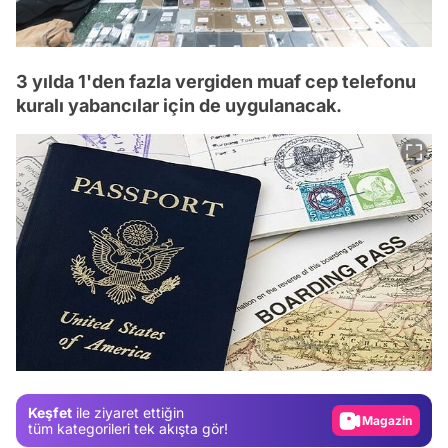
3 yılda 1'den fazla vergiden muaf cep telefonu
kuralı yabancılar için de uygulanacak.
Video
Test
Gündem
Keşfet
ile ziyaret ettiğin
Magazin
tüm kategorileri tek akışta gör!