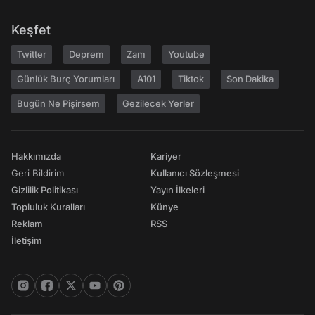
Keşfet
Twitter
Deprem
Zam
Youtube
Günlük Burç Yorumları
A101
Tiktok
Son Dakika
Bugün Ne Pişirsem
Gezilecek Yerler
Hakkımızda
Kariyer
Geri Bildirim
Kullanıcı Sözleşmesi
Gizlilik Politikası
Yayın İlkeleri
Topluluk Kuralları
Künye
Reklam
RSS
İletişim