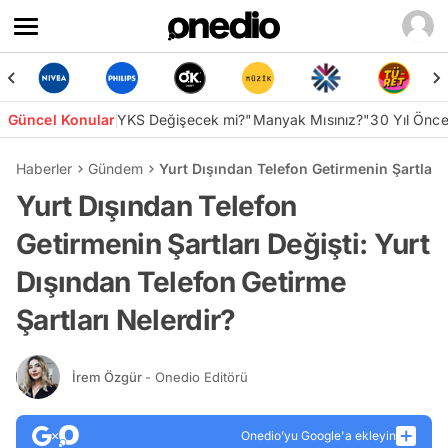
Güncel Konular
YKS Değişecek mi?
"Manyak Mısınız?"
30 Yıl Önc
Haberler
Gündem
Yurt Dışından Telefon Getirmenin Şartları 
Yurt Dışından Telefon
Getirmenin Şartları Değişti: Yurt
Dışından Telefon Getirme
Şartları Nelerdir?
İrem Özgür
- Onedio Editörü
Onedio’yu Google'a ekleyin