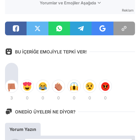
Yorumlar ve Emojiler Aşağıda
Reklam
BU İÇERİĞE EMOJİYLE TEPKİ VER!
3
0
0
0
0
0
0
ONEDİO ÜYELERİ NE DİYOR?
Yorum Yazın