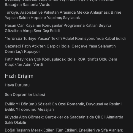
Bacağına Bastonla Vurdu!
Türkiye, Arabistan ve Pakistan Arasında Mekke Anlaşması: Birine
Yapılan Saldırı Hepsine Yapılmış Sayılacak
Hasan Can Kaya’nın Konuşanlar Programına Katılan Seyirci
Gözaltına Alınıp Sınır Dışı Edildi
‘Terörsüz Türkiye Yasası’ Teklifi Adalet Komisyonu'nda Kabul Edildi
Gazeteci Fatih Atik'ten Çarpıcı İddia: Çerçeve Yasa Selahattin
Demirtaş'ı Kapsıyor
Fatih Altaylı’dan Çok Konuşulacak İddia: ROK İtirafçı Oldu Cem
Küçük’ün Adını Verdi
Hızlı Erişim
Hava Durumu
Son Depremler Listesi
Evlilik Yıl Dönümü Sözleri! En Özel Romantik, Duygusal ve Resimli
Evlilik Yıl dönümü Mesajları
Rüyada Altın Görmek: Gerçekler de Saadetiniz de Çil Çil Altınlarda
Saklı Olabilir!
Doğal Taşların Merak Edilen Tüm Etkileri, Enerjileri ve Şifa Alanları: