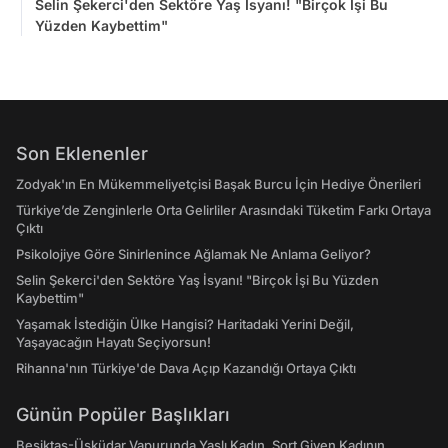
Selin Şekerci'den Sektöre Yaş İsyanı! "Birçok İşi Bu
Yüzden Kaybettim"
Son Eklenenler
Zodyak'ın En Mükemmeliyetçisi Başak Burcu İçin Hediye Önerileri
Türkiye’de Zenginlerle Orta Gelirliler Arasındaki Tüketim Farkı Ortaya
Çıktı
Psikolojiye Göre Sinirlenince Ağlamak Ne Anlama Geliyor?
Selin Şekerci'den Sektöre Yaş İsyanı! "Birçok İşi Bu Yüzden
Kaybettim"
Yaşamak İstediğin Ülke Hangisi? Haritadaki Yerini Değil,
Yaşayacağın Hayatı Seçiyorsun!
Rihanna'nın Türkiye'de Dava Açıp Kazandığı Ortaya Çıktı
Günün Popüler Başlıkları
Beşiktaş-Üsküdar Vapurunda Yaşlı Kadın, Şort Giyen Kadının