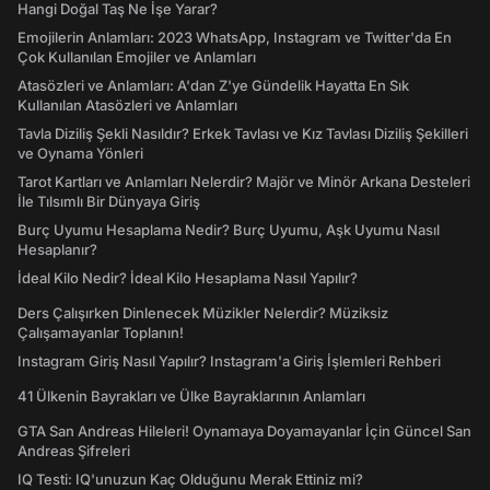
Hangi Doğal Taş Ne İşe Yarar?
Emojilerin Anlamları: 2023 WhatsApp, Instagram ve Twitter'da En
Çok Kullanılan Emojiler ve Anlamları
Atasözleri ve Anlamları: A'dan Z'ye Gündelik Hayatta En Sık
Kullanılan Atasözleri ve Anlamları
Tavla Diziliş Şekli Nasıldır? Erkek Tavlası ve Kız Tavlası Diziliş Şekilleri
ve Oynama Yönleri
Tarot Kartları ve Anlamları Nelerdir? Majör ve Minör Arkana Desteleri
İle Tılsımlı Bir Dünyaya Giriş
Burç Uyumu Hesaplama Nedir? Burç Uyumu, Aşk Uyumu Nasıl
Hesaplanır?
İdeal Kilo Nedir? İdeal Kilo Hesaplama Nasıl Yapılır?
Ders Çalışırken Dinlenecek Müzikler Nelerdir? Müziksiz
Çalışamayanlar Toplanın!
Instagram Giriş Nasıl Yapılır? Instagram'a Giriş İşlemleri Rehberi
41 Ülkenin Bayrakları ve Ülke Bayraklarının Anlamları
GTA San Andreas Hileleri! Oynamaya Doyamayanlar İçin Güncel San
Andreas Şifreleri
IQ Testi: IQ'unuzun Kaç Olduğunu Merak Ettiniz mi?