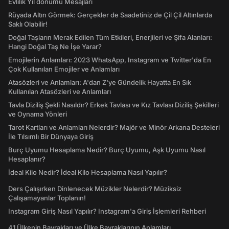
Evlilik Yıl dönümü Mesajları
Rüyada Altın Görmek: Gerçekler de Saadetiniz de Çil Çil Altınlarda
Saklı Olabilir!
Doğal Taşların Merak Edilen Tüm Etkileri, Enerjileri ve Şifa Alanları:
Hangi Doğal Taş Ne İşe Yarar?
Emojilerin Anlamları: 2023 WhatsApp, Instagram ve Twitter'da En
Çok Kullanılan Emojiler ve Anlamları
Atasözleri ve Anlamları: A'dan Z'ye Gündelik Hayatta En Sık
Kullanılan Atasözleri ve Anlamları
Tavla Diziliş Şekli Nasıldır? Erkek Tavlası ve Kız Tavlası Diziliş Şekilleri
ve Oynama Yönleri
Tarot Kartları ve Anlamları Nelerdir? Majör ve Minör Arkana Desteleri
İle Tılsımlı Bir Dünyaya Giriş
Burç Uyumu Hesaplama Nedir? Burç Uyumu, Aşk Uyumu Nasıl
Hesaplanır?
İdeal Kilo Nedir? İdeal Kilo Hesaplama Nasıl Yapılır?
Ders Çalışırken Dinlenecek Müzikler Nelerdir? Müziksiz
Çalışamayanlar Toplanın!
Instagram Giriş Nasıl Yapılır? Instagram'a Giriş İşlemleri Rehberi
41 Ülkenin Bayrakları ve Ülke Bayraklarının Anlamları