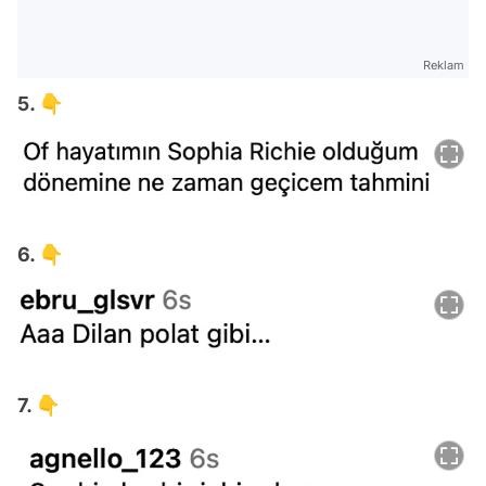
Reklam
5. 👇
6. 👇
7. 👇