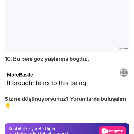
Reklam
10. Bu beni göz yaşlarına boğdu..
Video
Siz ne düşünüyorsunuz? Yorumlarda buluşalım
Test
👇
Gündem
Magazin
Keşfet
ile ziyaret ettiğin
Video
tüm kategorileri tek akışta gör!