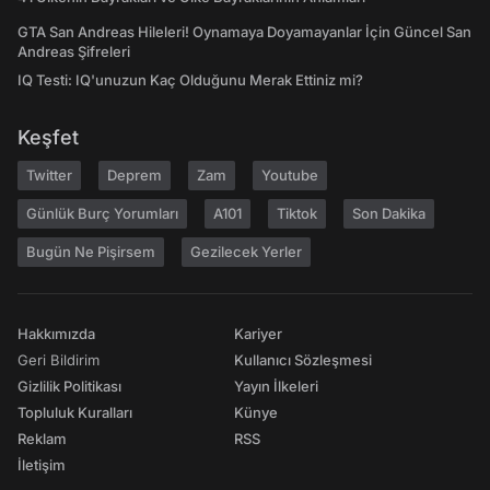
GTA San Andreas Hileleri! Oynamaya Doyamayanlar İçin Güncel San
Andreas Şifreleri
IQ Testi: IQ'unuzun Kaç Olduğunu Merak Ettiniz mi?
Keşfet
Twitter
Deprem
Zam
Youtube
Günlük Burç Yorumları
A101
Tiktok
Son Dakika
Bugün Ne Pişirsem
Gezilecek Yerler
Hakkımızda
Kariyer
Geri Bildirim
Kullanıcı Sözleşmesi
Gizlilik Politikası
Yayın İlkeleri
Topluluk Kuralları
Künye
Reklam
RSS
İletişim