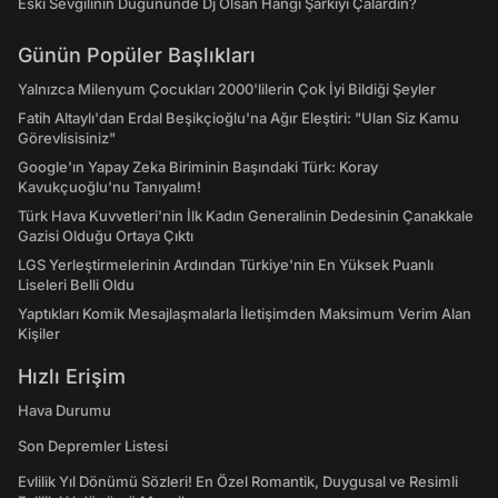
Eski Sevgilinin Düğününde Dj Olsan Hangi Şarkıyı Çalardın?
Günün Popüler Başlıkları
Yalnızca Milenyum Çocukları 2000'lilerin Çok İyi Bildiği Şeyler
Fatih Altaylı'dan Erdal Beşikçioğlu'na Ağır Eleştiri: "Ulan Siz Kamu
Görevlisisiniz"
Google'ın Yapay Zeka Biriminin Başındaki Türk: Koray
Kavukçuoğlu'nu Tanıyalım!
Türk Hava Kuvvetleri'nin İlk Kadın Generalinin Dedesinin Çanakkale
Gazisi Olduğu Ortaya Çıktı
LGS Yerleştirmelerinin Ardından Türkiye'nin En Yüksek Puanlı
Liseleri Belli Oldu
Yaptıkları Komik Mesajlaşmalarla İletişimden Maksimum Verim Alan
Kişiler
Hızlı Erişim
Hava Durumu
Son Depremler Listesi
Evlilik Yıl Dönümü Sözleri! En Özel Romantik, Duygusal ve Resimli