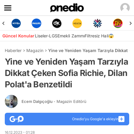
Güncel Konular
Liseler-LGS
Emekli Zammı
Filtresiz Hali😱
Haberler
Magazin
Yine ve Yeniden Yaşam Tarzıyla Dikkat Çek
Yine ve Yeniden Yaşam Tarzıyla
Dikkat Çeken Sofia Richie, Dilan
Polat'a Benzetildi
Ecem Dalgıçoğlu
- Magazin Editörü
Onedio’yu Google'a ekleyin
16.12.2023 - 01:28