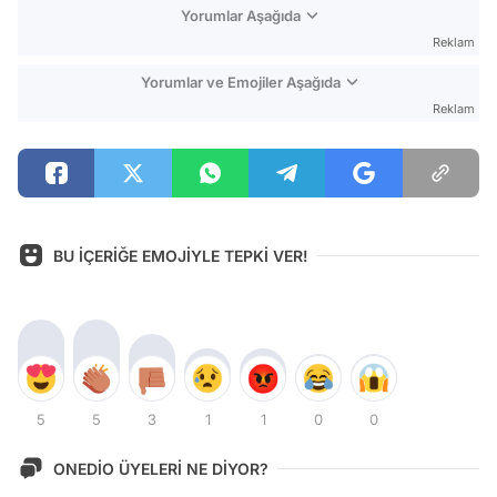
Yorumlar Aşağıda
Reklam
Yorumlar ve Emojiler Aşağıda
Reklam
BU İÇERİĞE EMOJİYLE TEPKİ VER!
5
5
3
1
1
0
0
ONEDİO ÜYELERİ NE DİYOR?