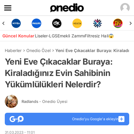
Güncel Konular
Liseler-LGS
Emekli Zammı
Filtresiz Hali😱
Haberler
Onedio Özel
Yeni Eve Çıkacaklar Buraya: Kiraladığı
Yeni Eve Çıkacaklar Buraya:
Kiraladığınız Evin Sahibinin
Yükümlülükleri Nelerdir?
Radlands
- Onedio Üyesi
Onedio’yu Google'a ekleyin
31.03.2023 - 11:01