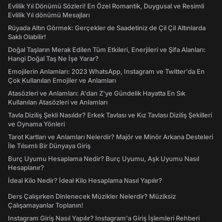
Evlilik Yıl Dönümü Sözleri! En Özel Romantik, Duygusal ve Resimli
Evlilik Yıl dönümü Mesajları
Rüyada Altın Görmek: Gerçekler de Saadetiniz de Çil Çil Altınlarda
Saklı Olabilir!
Doğal Taşların Merak Edilen Tüm Etkileri, Enerjileri ve Şifa Alanları:
Hangi Doğal Taş Ne İşe Yarar?
Emojilerin Anlamları: 2023 WhatsApp, Instagram ve Twitter'da En
Çok Kullanılan Emojiler ve Anlamları
Atasözleri ve Anlamları: A'dan Z'ye Gündelik Hayatta En Sık
Kullanılan Atasözleri ve Anlamları
Tavla Diziliş Şekli Nasıldır? Erkek Tavlası ve Kız Tavlası Diziliş Şekilleri
ve Oynama Yönleri
Tarot Kartları ve Anlamları Nelerdir? Majör ve Minör Arkana Desteleri
İle Tılsımlı Bir Dünyaya Giriş
Burç Uyumu Hesaplama Nedir? Burç Uyumu, Aşk Uyumu Nasıl
Hesaplanır?
İdeal Kilo Nedir? İdeal Kilo Hesaplama Nasıl Yapılır?
Ders Çalışırken Dinlenecek Müzikler Nelerdir? Müziksiz
Çalışamayanlar Toplanın!
Instagram Giriş Nasıl Yapılır? Instagram'a Giriş İşlemleri Rehberi