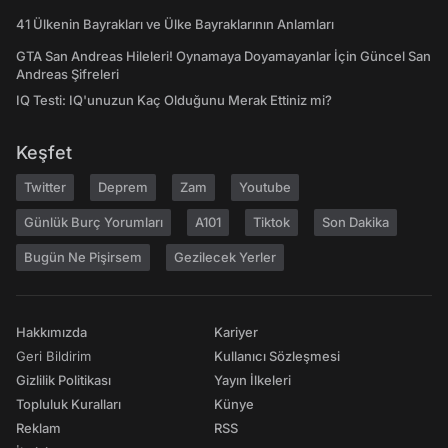
41 Ülkenin Bayrakları ve Ülke Bayraklarının Anlamları
GTA San Andreas Hileleri! Oynamaya Doyamayanlar İçin Güncel San
Andreas Şifreleri
IQ Testi: IQ'unuzun Kaç Olduğunu Merak Ettiniz mi?
Keşfet
Twitter
Deprem
Zam
Youtube
Günlük Burç Yorumları
A101
Tiktok
Son Dakika
Bugün Ne Pişirsem
Gezilecek Yerler
Hakkımızda
Kariyer
Geri Bildirim
Kullanıcı Sözleşmesi
Gizlilik Politikası
Yayın İlkeleri
Topluluk Kuralları
Künye
Reklam
RSS