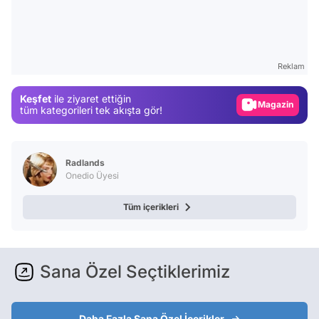
Video
Test
Gündem
Reklam
Magazin
Keşfet
ile ziyaret ettiğin
Video
tüm kategorileri tek akışta gör!
Test
Radlands
Onedio Üyesi
Tüm içerikleri
Sana Özel Seçtiklerimiz
Daha Fazla Sana Özel İçerikler