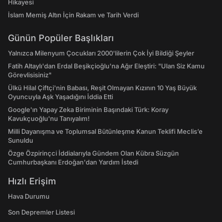
Hikayesi
İslam Memiş Altın İçin Rakam ve Tarih Verdi
Günün Popüler Başlıkları
Yalnızca Milenyum Çocukları 2000'lilerin Çok İyi Bildiği Şeyler
Fatih Altaylı'dan Erdal Beşikçioğlu'na Ağır Eleştiri: "Ulan Siz Kamu
Görevlisisiniz"
Ülkü Hilal Çiftçi'nin Babası, Reşit Olmayan Kızının 10 Yaş Büyük
Oyuncuyla Aşk Yaşadığını İddia Etti
Google'ın Yapay Zeka Biriminin Başındaki Türk: Koray
Kavukçuoğlu'nu Tanıyalım!
Milli Dayanışma ve Toplumsal Bütünleşme Kanun Teklifi Meclis’e
Sunuldu
Özge Özpirinçci İddialarıyla Gündem Olan Kübra Süzgün
Cumhurbaşkanı Erdoğan'dan Yardım İstedi
Hızlı Erişim
Hava Durumu
Son Depremler Listesi