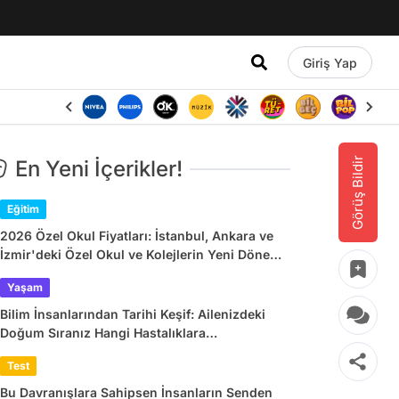
Giriş Yap
Görüş Bildir
En Yeni İçerikler!
Eğitim
2026 Özel Okul Fiyatları: İstanbul, Ankara ve
İzmir'deki Özel Okul ve Kolejlerin Yeni Dönem
Ücretleri
Yaşam
Bilim İnsanlarından Tarihi Keşif: Ailenizdeki
Doğum Sıranız Hangi Hastalıklara
Yakalanacağınızı Belirliyor
Test
Bu Davranışlara Sahipsen İnsanların Senden