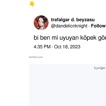
👇
twitter.com
İçeriği