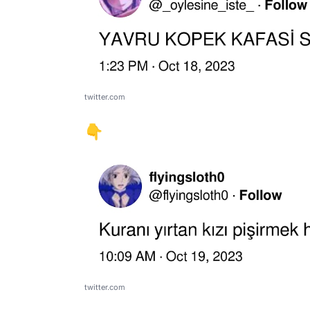
twitter.com
👇
twitter.com