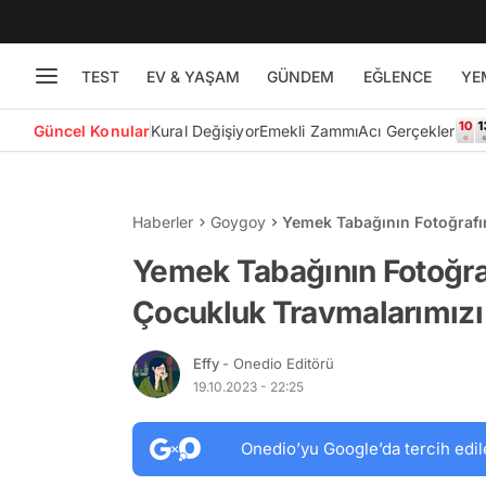
TEST
EV & YAŞAM
GÜNDEM
EĞLENCE
YE
Güncel Konular
Kural Değişiyor
Emekli Zammı
Acı Gerçekler
Haberler
Goygoy
Yemek Tabağının Fotoğrafı
Canlandırdı
Yemek Tabağının Fotoğra
Çocukluk Travmalarımızı
Effy
- Onedio Editörü
19.10.2023 - 22:25
Onedio’yu Google’da tercih edil