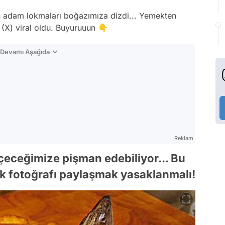
n adam lokmaları boğazımıza dizdi... Yemekten
 (X) viral oldu. Buyuruuun 👇
n Devamı Aşağıda
Reklam
içeceğimize pişman edebiliyor... Bu
 fotoğrafı paylaşmak yasaklanmalı!