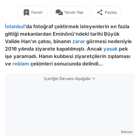
Favori
Yorum Yap
Paylaş
İstanbul
'da fotoğraf çektirmek isteyenlerin en fazla
gittiği mekanlardan Eminönü'ndeki tarihi Büyük
Valide Han'ın çatısı, binanın
zarar
görmesi nedeniyle
2016 yılında ziyarete kapatılmıştı. Ancak
yasak
pek
işe yaramadı. Hanın kubbesi ziyaretçilerin zıplaması
ve
reklam
çekimleri sonucunda delindi...
İçeriğin Devamı Aşağıda
Reklam