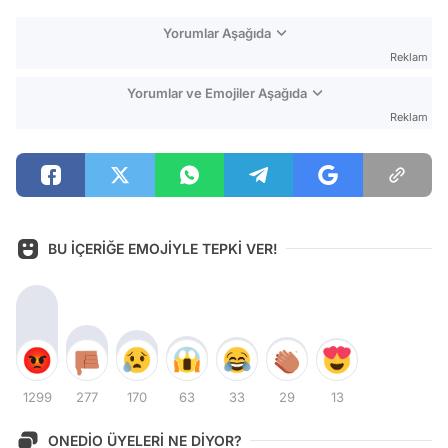
Yorumlar Aşağıda
Reklam
Yorumlar ve Emojiler Aşağıda
Reklam
BU İÇERİĞE EMOJİYLE TEPKİ VER!
1299
277
170
63
33
29
13
ONEDİO ÜYELERİ NE DİYOR?