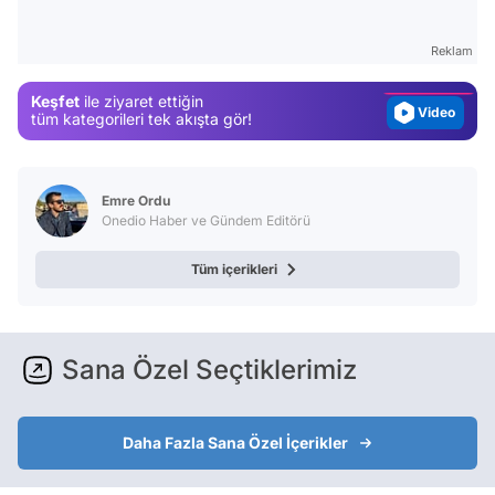
Test
Gündem
Reklam
Magazin
Keşfet
ile ziyaret ettiğin
Video
tüm kategorileri tek akışta gör!
Test
Emre Ordu
Onedio Haber ve Gündem Editörü
Tüm içerikleri
Sana Özel Seçtiklerimiz
Daha Fazla Sana Özel İçerikler