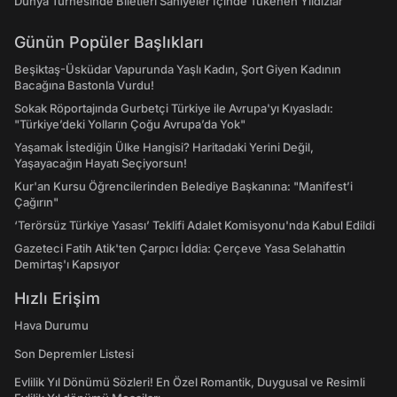
Dünya Turnesinde Biletleri Saniyeler İçinde Tükenen Yıldızlar
Günün Popüler Başlıkları
Beşiktaş-Üsküdar Vapurunda Yaşlı Kadın, Şort Giyen Kadının
Bacağına Bastonla Vurdu!
Sokak Röportajında Gurbetçi Türkiye ile Avrupa'yı Kıyasladı:
"Türkiye’deki Yolların Çoğu Avrupa’da Yok"
Yaşamak İstediğin Ülke Hangisi? Haritadaki Yerini Değil,
Yaşayacağın Hayatı Seçiyorsun!
Kur'an Kursu Öğrencilerinden Belediye Başkanına: "Manifest’i
Çağırın"
‘Terörsüz Türkiye Yasası’ Teklifi Adalet Komisyonu'nda Kabul Edildi
Gazeteci Fatih Atik'ten Çarpıcı İddia: Çerçeve Yasa Selahattin
Demirtaş'ı Kapsıyor
Hızlı Erişim
Hava Durumu
Son Depremler Listesi
Evlilik Yıl Dönümü Sözleri! En Özel Romantik, Duygusal ve Resimli