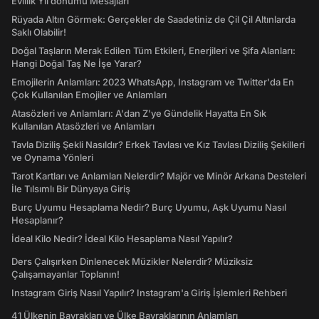
Evlilik Yıl dönümü Mesajları
Rüyada Altın Görmek: Gerçekler de Saadetiniz de Çil Çil Altınlarda
Saklı Olabilir!
Doğal Taşların Merak Edilen Tüm Etkileri, Enerjileri ve Şifa Alanları:
Hangi Doğal Taş Ne İşe Yarar?
Emojilerin Anlamları: 2023 WhatsApp, Instagram ve Twitter'da En
Çok Kullanılan Emojiler ve Anlamları
Atasözleri ve Anlamları: A'dan Z'ye Gündelik Hayatta En Sık
Kullanılan Atasözleri ve Anlamları
Tavla Diziliş Şekli Nasıldır? Erkek Tavlası ve Kız Tavlası Diziliş Şekilleri
ve Oynama Yönleri
Tarot Kartları ve Anlamları Nelerdir? Majör ve Minör Arkana Desteleri
İle Tılsımlı Bir Dünyaya Giriş
Burç Uyumu Hesaplama Nedir? Burç Uyumu, Aşk Uyumu Nasıl
Hesaplanır?
İdeal Kilo Nedir? İdeal Kilo Hesaplama Nasıl Yapılır?
Ders Çalışırken Dinlenecek Müzikler Nelerdir? Müziksiz
Çalışamayanlar Toplanın!
Instagram Giriş Nasıl Yapılır? Instagram'a Giriş İşlemleri Rehberi
41 Ülkenin Bayrakları ve Ülke Bayraklarının Anlamları