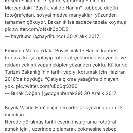
Kösem Sultan'ın 17. yy'de yaptırdığı Eminönü
Mercan’daki "Büyük Valide Han'ın" kubbesi, düğün
fotoğrafçıları, sosyal medya manyakları yüzünden
tamamen çöküyor. Bakanlık ise sadece tabela koymuş
pic.twitter.com/oNsIh6bDDS
— hayritunc (@hayriituncc)
30 Aralık 2017
Eminönü Mercan’daki ’Büyük Valide Han’ın kubbesi,
boğaza karşı zıplayıp fotoğraf çektirmek isteyenler ve
reklam çekimi yapan ekipler yüzünden çöktü. Kültür ve
Turizm Bakanlığı’nın tarihi yapıyı korumak için Haziran
2016’da koyduğu “Çatıya çıkma yasağı”nı dinleyen
yok.
pic.twitter.com/uEc6qtXt86
— Burak Doğan (@doganburak29)
30 Aralık 2017
Büyük Valide Han'ın içinden artık gökyüzünü görmek
mümkün.
Nerede görülmüş tarihi eserin instagrama fotoğraf
atmak için , üzerinde zıplanarak çökmesine sebep