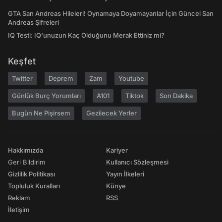
GTA San Andreas Hileleri! Oynamaya Doyamayanlar İçin Güncel San
Andreas Şifreleri
IQ Testi: IQ'unuzun Kaç Olduğunu Merak Ettiniz mi?
Keşfet
Twitter
Deprem
Zam
Youtube
Günlük Burç Yorumları
A101
Tiktok
Son Dakika
Bugün Ne Pişirsem
Gezilecek Yerler
Hakkımızda
Kariyer
Geri Bildirim
Kullanıcı Sözleşmesi
Gizlilik Politikası
Yayın İlkeleri
Topluluk Kuralları
Künye
Reklam
RSS
İletişim