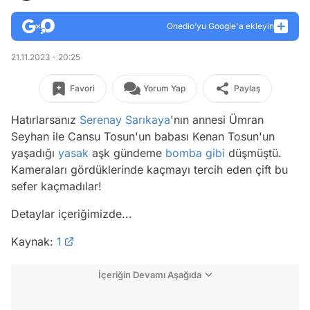
Onedio’yu Google'a ekleyin
21.11.2023 - 20:25
Favori
Yorum Yap
Paylaş
Hatırlarsanız
Serenay Sarıkaya
'nın annesi Ümran
Seyhan ile Cansu Tosun'un babası Kenan Tosun'un
yaşadığı
yasak
aşk gündeme
bomba
gibi
düşmüştü.
Kameraları gördüklerinde kaçmayı tercih eden çift bu
sefer kaçmadılar!
Detaylar içeriğimizde...
Kaynak:
1
İçeriğin Devamı Aşağıda