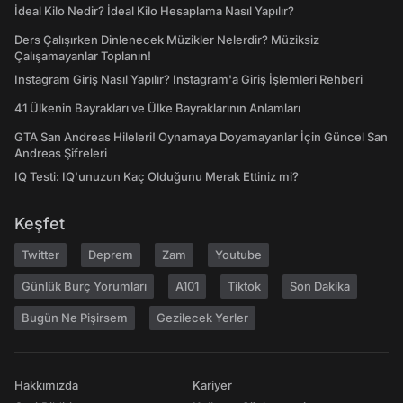
İdeal Kilo Nedir? İdeal Kilo Hesaplama Nasıl Yapılır?
Ders Çalışırken Dinlenecek Müzikler Nelerdir? Müziksiz
Çalışamayanlar Toplanın!
Instagram Giriş Nasıl Yapılır? Instagram'a Giriş İşlemleri Rehberi
41 Ülkenin Bayrakları ve Ülke Bayraklarının Anlamları
GTA San Andreas Hileleri! Oynamaya Doyamayanlar İçin Güncel San
Andreas Şifreleri
IQ Testi: IQ'unuzun Kaç Olduğunu Merak Ettiniz mi?
Keşfet
Twitter
Deprem
Zam
Youtube
Günlük Burç Yorumları
A101
Tiktok
Son Dakika
Bugün Ne Pişirsem
Gezilecek Yerler
Hakkımızda
Kariyer