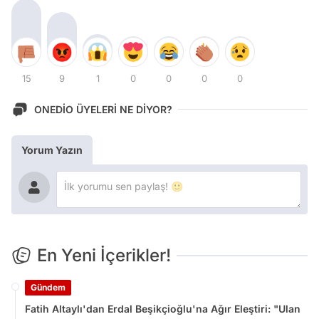
15
9
1
0
0
0
0
ONEDİO ÜYELERİ NE DİYOR?
Yorum Yazın
En Yeni İçerikler!
Gündem
Fatih Altaylı'dan Erdal Beşikçioğlu'na Ağır Eleştiri: "Ulan