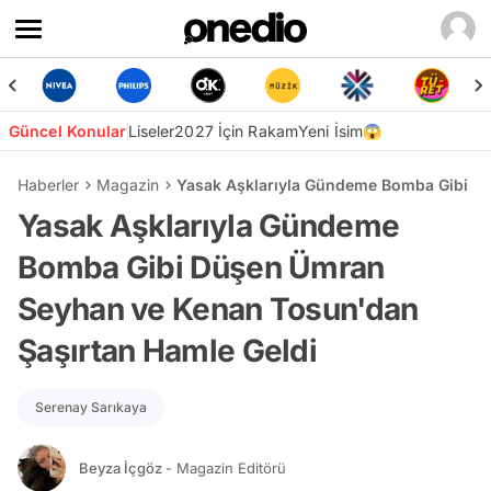
Güncel Konular
Liseler
2027 İçin Rakam
Yeni İsim😱
Haberler
Magazin
Yasak Aşklarıyla Gündeme Bomba Gibi D
Yasak Aşklarıyla Gündeme
Bomba Gibi Düşen Ümran
Seyhan ve Kenan Tosun'dan
Şaşırtan Hamle Geldi
Serenay Sarıkaya
Beyza İçgöz
- Magazin Editörü