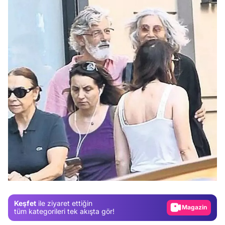
Video
Test
Gündem
Magazin
Keşfet
ile ziyaret ettiğin
Video
tüm kategorileri tek akışta gör!
Test