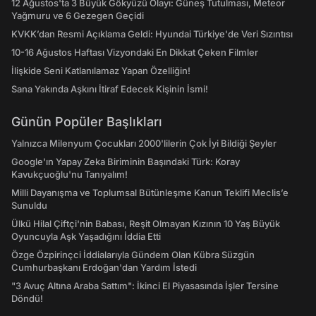
12 Ağustos'ta 3 Büyük Gökyüzü Olayı: Güneş Tutulması, Meteor
Yağmuru ve 6 Gezegen Geçidi
KVKK’dan Resmi Açıklama Geldi: Hyundai Türkiye'de Veri Sızıntısı
10-16 Ağustos Haftası Vizyondaki En Dikkat Çeken Filmler
İlişkide Seni Katlanılamaz Yapan Özelliğin!
Sana Yakında Aşkını İtiraf Edecek Kişinin İsmi!
Günün Popüler Başlıkları
Yalnızca Milenyum Çocukları 2000'lilerin Çok İyi Bildiği Şeyler
Google'ın Yapay Zeka Biriminin Başındaki Türk: Koray
Kavukçuoğlu'nu Tanıyalım!
Milli Dayanışma ve Toplumsal Bütünleşme Kanun Teklifi Meclis’e
Sunuldu
Ülkü Hilal Çiftçi'nin Babası, Reşit Olmayan Kızının 10 Yaş Büyük
Oyuncuyla Aşk Yaşadığını İddia Etti
Özge Özpirinçci İddialarıyla Gündem Olan Kübra Süzgün
Cumhurbaşkanı Erdoğan'dan Yardım İstedi
"3 Avuç Altına Araba Sattım": İkinci El Piyasasında İşler Tersine
Döndü!