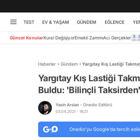
TEST
EV & YAŞAM
GÜNDEM
EĞLENCE
YE
Güncel Konular
Kural Değişiyor
Emekli Zammı
Acı Gerçekler
Haberler
Gündem
Yargıtay Kış Lastiği Takma
Yargılanacak
Yargıtay Kış Lastiği Ta
Buldu: 'Bilinçli Taksirden
Yasin Arslan
- Onedio Editörü
03.04.2021 - 18:21
Onedio’yu Google’da tercih edil