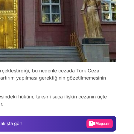
gerçekleştirdiği, bu nedenle cezada Türk Ceza
rtırım yapılması gerektiğinin gözetilmemesinin
Video
Test
desindeki hüküm, taksirli suça ilişkin cezanın üçte
r.
Gündem
Magazin
 akışta gör!
Video
Test