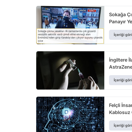
Sokağa Çı
Panayır Yer
İçeriği gör
İngiltere 
AstraZenec
İçeriği gör
Felçli İns
Kablosuz 
İçeriği gör