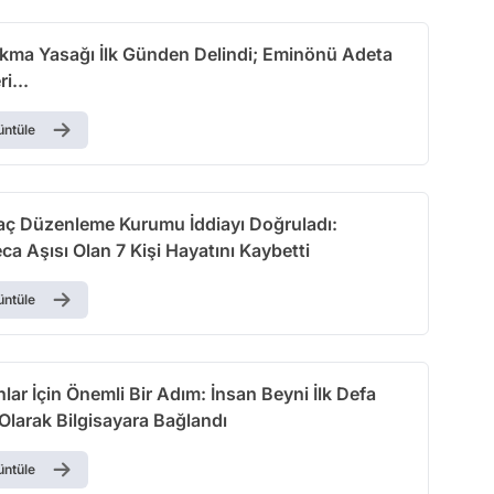
kma Yasağı İlk Günden Delindi; Eminönü Adeta
i...
üntüle
İlaç Düzenleme Kurumu İddiayı Doğruladı:
a Aşısı Olan 7 Kişi Hayatını Kaybetti
üntüle
anlar İçin Önemli Bir Adım: İnsan Beyni İlk Defa
Olarak Bilgisayara Bağlandı
üntüle