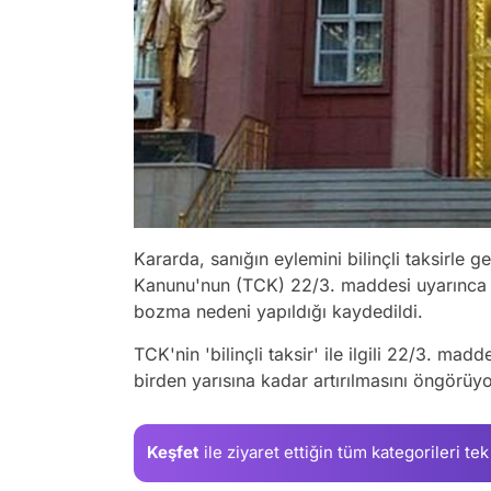
Kararda, sanığın eylemini bilinçli taksirle 
Kanunu'nun (TCK) 22/3. maddesi uyarınca a
bozma nedeni yapıldığı kaydedildi.
TCK'nin 'bilinçli taksir' ile ilgili 22/3. mad
birden yarısına kadar artırılmasını öngörüyo
Keşfet
ile ziyaret ettiğin
tüm kategorileri tek