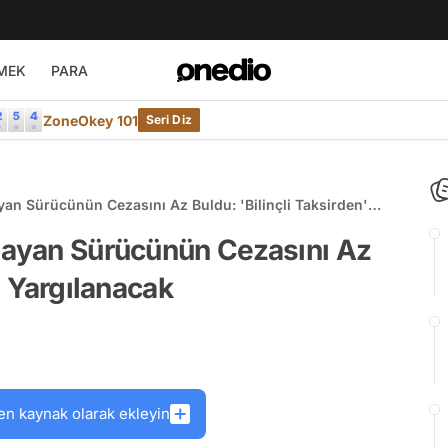
MEK
PARA
ZoneOkey 101
Seri Diz
yan Sürücünün Cezasını Az Buldu: 'Bilinçli Taksirden'
kmayan Sürücünün Cezasını Az
' Yargılanacak
en kaynak olarak ekleyin