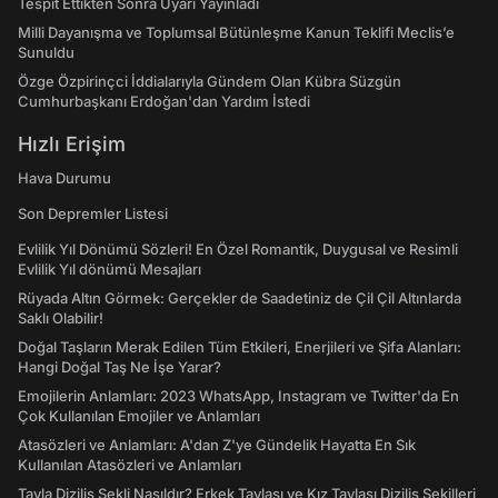
Tespit Ettikten Sonra Uyarı Yayınladı
Milli Dayanışma ve Toplumsal Bütünleşme Kanun Teklifi Meclis’e
Sunuldu
Özge Özpirinçci İddialarıyla Gündem Olan Kübra Süzgün
Cumhurbaşkanı Erdoğan'dan Yardım İstedi
Hızlı Erişim
Hava Durumu
Son Depremler Listesi
Evlilik Yıl Dönümü Sözleri! En Özel Romantik, Duygusal ve Resimli
Evlilik Yıl dönümü Mesajları
Rüyada Altın Görmek: Gerçekler de Saadetiniz de Çil Çil Altınlarda
Saklı Olabilir!
Doğal Taşların Merak Edilen Tüm Etkileri, Enerjileri ve Şifa Alanları:
Hangi Doğal Taş Ne İşe Yarar?
Emojilerin Anlamları: 2023 WhatsApp, Instagram ve Twitter'da En
Çok Kullanılan Emojiler ve Anlamları
Atasözleri ve Anlamları: A'dan Z'ye Gündelik Hayatta En Sık
Kullanılan Atasözleri ve Anlamları
Tavla Diziliş Şekli Nasıldır? Erkek Tavlası ve Kız Tavlası Diziliş Şekilleri