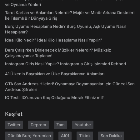
ve Oynama Yönleri
Tarot Kartları ve Anlamları Nelerdir? Majör ve Minör Arkana Desteleri
İle Tılsımlı Bir Dünyaya Giriş
Burç Uyumu Hesaplama Nedir? Burç Uyumu, Aşk Uyumu Nasıl
Hesaplanır?
İdeal Kilo Nedir? İdeal Kilo Hesaplama Nasıl Yapılır?
Ders Çalışırken Dinlenecek Müzikler Nelerdir? Müziksiz
Çalışamayanlar Toplanın!
Instagram Giriş Nasıl Yapılır? Instagram'a Giriş İşlemleri Rehberi
41 Ülkenin Bayrakları ve Ülke Bayraklarının Anlamları
GTA San Andreas Hileleri! Oynamaya Doyamayanlar İçin Güncel San
Andreas Şifreleri
IQ Testi: IQ'unuzun Kaç Olduğunu Merak Ettiniz mi?
Keşfet
Twitter
Deprem
Zam
Youtube
Günlük Burç Yorumları
A101
Tiktok
Son Dakika