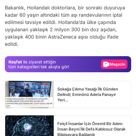
Bakanlık, Hollandalı doktorlara, bir sonraki duyuruya
kadar 60 yaşın altındaki tüm aşı randevularının iptal
edilmesi tavsiye edildi. Hollanda’da ülke çapında
uygulanan yaklaşık 2 milyon 300 bin doz aşıdan,
Video
yaklaşık 400 binin AstraZeneca aşısı olduğu ifade
edildi.
Test
Gündem
Keşfet
ile ziyaret ettiğin
Magazin
tüm kategorileri tek akışta gör!
Video
Test
Sokağa Çıkma Yasağı İlk Günden
Delindi; Eminönü Adeta Panayır
Yeri...
Felçli İnsanlar İçin Önemli Bir Adım:
İnsan Beyni İlk Defa Kablosuz Olarak
Bilgisayara Bağlandı