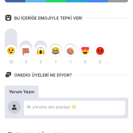
BU İÇERİĞE EMOJİYLE TEPKİ VER!
13
3
3
1
1
0
0
ONEDİO ÜYELERİ NE DİYOR?
Yorum Yazın