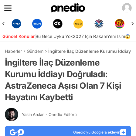
Güncel Konular
Bu Gece Uyku Yok
2027 İçin Rakam
Yeni İsim😱
Haberler
Gündem
İngiltere İlaç Düzenleme Kurumu İddiayı D
İngiltere İlaç Düzenleme
Kurumu İddiayı Doğruladı:
AstraZeneca Aşısı Olan 7 Kişi
Hayatını Kaybetti
Yasin Arslan
- Onedio Editörü
Onedio’yu Google'a ekleyin