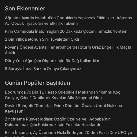
Son Eklenenler
Ağustos Ayında İstanbul'da Çocuklarla Yapılacak Etkinlikler: Ağustos
Ayı Çocuk Tiyatroları ve Etkinlik Takvimi
Fırın Camındaki İnatçı Yağları 20 Dakikada Çözen Temizlik Yöntemi
2 Bin Yıllık Betonun Sırrı Tuvaletten Çıktı
Rövanş Öncesi Avantaj Fenerbahçe'de! Sturm Graz Engeli İlk Maçta
Aşıldı
Dünya’nın Ağırlığını Ölçmek İçin Bir Dağ Kullandılar
8 Soruyla İmza Şarkını Ortaya Çıkarıyoruz!
Günün Popüler Başlıkları
Bodrum’da 70 Bin TL Hesap Ödedikleri Mekandan “Rahmi Koç
Geliyor, Çıkın” Denilerek Kovulan Aile Şikayetçi Oldu
Devlet Bahçeli: “Demirtaş Evine Dönsün, Öcalan Umut Hakkına
Kavuşsun”
Zincirleme Rüşvet İddiası: Özgür Özel ve Veli Ağbaba’nın
Dokunulmazlığını Kaldırmak İçin Fezleke Hazırlandı
Bilim İnsanları, Ay Üzerinde Hızla İlerleyen 20'den Fazla Dev UFO'yu