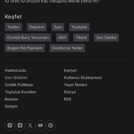
IQ Testi: IQ'unuzun Kaç Olduğunu Merak Ettiniz mi?
Keşfet
Twitter
Deprem
Zam
Youtube
Günlük Burç Yorumları
A101
Tiktok
Son Dakika
Bugün Ne Pişirsem
Gezilecek Yerler
Hakkımızda
Kariyer
Geri Bildirim
Kullanıcı Sözleşmesi
Gizlilik Politikası
Yayın İlkeleri
Topluluk Kuralları
Künye
Reklam
RSS
İletişim