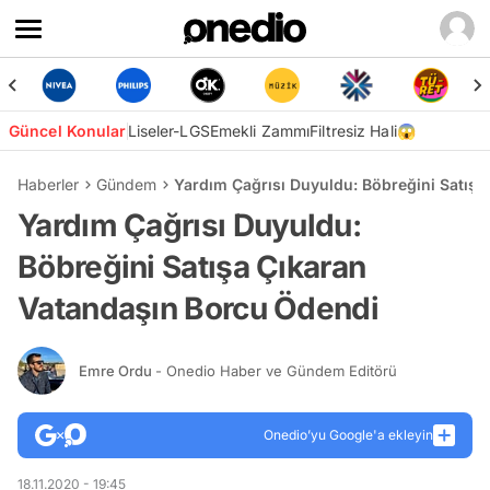
Güncel Konular
Liseler-LGS
Emekli Zammı
Filtresiz Hali😱
Haberler
Gündem
Yardım Çağrısı Duyuldu: Böbreğini Satış
Yardım Çağrısı Duyuldu:
Böbreğini Satışa Çıkaran
Vatandaşın Borcu Ödendi
Emre Ordu
- Onedio Haber ve Gündem Editörü
Onedio’yu Google'a ekleyin
18.11.2020 - 19:45