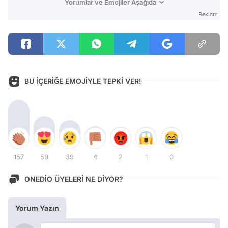
Yorumlar ve Emojiler Aşağıda
Reklam
BU İÇERİĞE EMOJİYLE TEPKİ VER!
157
59
39
4
2
1
0
ONEDİO ÜYELERİ NE DİYOR?
Yorum Yazın