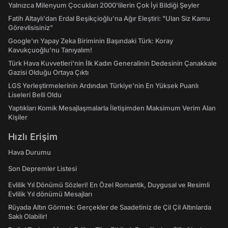
Yalnızca Milenyum Çocukları 2000'lilerin Çok İyi Bildiği Şeyler
Fatih Altaylı'dan Erdal Beşikçioğlu'na Ağır Eleştiri: "Ulan Siz Kamu
Görevlisisiniz"
Google'ın Yapay Zeka Biriminin Başındaki Türk: Koray
Kavukçuoğlu'nu Tanıyalım!
Türk Hava Kuvvetleri'nin İlk Kadın Generalinin Dedesinin Çanakkale
Gazisi Olduğu Ortaya Çıktı
LGS Yerleştirmelerinin Ardından Türkiye'nin En Yüksek Puanlı
Liseleri Belli Oldu
Yaptıkları Komik Mesajlaşmalarla İletişimden Maksimum Verim Alan
Kişiler
Hızlı Erişim
Hava Durumu
Son Depremler Listesi
Evlilik Yıl Dönümü Sözleri! En Özel Romantik, Duygusal ve Resimli
Evlilik Yıl dönümü Mesajları
Rüyada Altın Görmek: Gerçekler de Saadetiniz de Çil Çil Altınlarda
Saklı Olabilir!