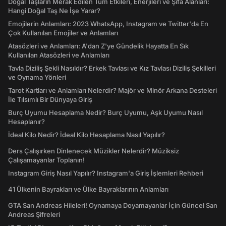
Doğal Taşların Merak Edilen Tüm Etkileri, Enerjileri ve Şifa Alanları:
Hangi Doğal Taş Ne İşe Yarar?
Emojilerin Anlamları: 2023 WhatsApp, Instagram ve Twitter'da En
Çok Kullanılan Emojiler ve Anlamları
Atasözleri ve Anlamları: A'dan Z'ye Gündelik Hayatta En Sık
Kullanılan Atasözleri ve Anlamları
Tavla Diziliş Şekli Nasıldır? Erkek Tavlası ve Kız Tavlası Diziliş Şekilleri
ve Oynama Yönleri
Tarot Kartları ve Anlamları Nelerdir? Majör ve Minör Arkana Desteleri
İle Tılsımlı Bir Dünyaya Giriş
Burç Uyumu Hesaplama Nedir? Burç Uyumu, Aşk Uyumu Nasıl
Hesaplanır?
İdeal Kilo Nedir? İdeal Kilo Hesaplama Nasıl Yapılır?
Ders Çalışırken Dinlenecek Müzikler Nelerdir? Müziksiz
Çalışamayanlar Toplanın!
Instagram Giriş Nasıl Yapılır? Instagram'a Giriş İşlemleri Rehberi
41 Ülkenin Bayrakları ve Ülke Bayraklarının Anlamları
GTA San Andreas Hileleri! Oynamaya Doyamayanlar İçin Güncel San
Andreas Şifreleri