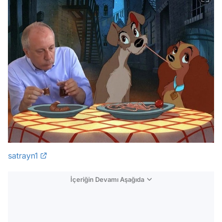
satrayn1
İçeriğin Devamı Aşağıda