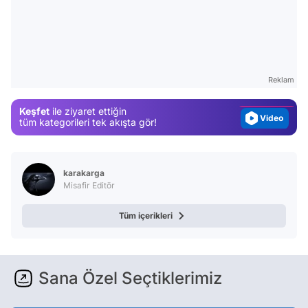
Video
Test
Gündem
Reklam
Magazin
Video
Keşfet
ile ziyaret ettiğin
tüm kategorileri tek akışta gör!
Test
karakarga
Misafir Editör
Tüm içerikleri
Sana Özel Seçtiklerimiz