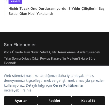
Yaşam
Hiçbir Tuzak Onu Durduramıyordu: 3 Yıldır Çiftçilerin Baş
Belası Olan Kedi Yakalandı
Son Eklenenler
Koca Ülkede Tüm Sular Zehirli Çıktı: Temizlemesi Asırlar Sürecek
Yıllar Sonra Ortaya Çıktı: Poyraz Karayel'in Meltem'i Hare Sürel
Evlendi!
'Ölüler Şehri' Olarak Biliniyor: 1300 Kişinin Yaşadığı Şehirde 1,5
Milyon Mezar Var
Hiçbir Tuzak Onu Durduramıyordu: 3 Yıldır Çiftçilerin Baş Belası
Olan Kedi Yakalandı
Exxen'in Sevilen Dizisi Karma'dan Müjde: 2. Sezon Çekimleri
Resmen Başladı!
Eski Sevgilinin Düğününde Dj Olsan Hangi Şarkıyı Çalardın?