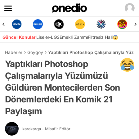
Güncel Konular
Liseler-LGS
Emekli Zammı
Filtresiz Hali😱
Haberler
Goygoy
Yaptıkları Photoshop Çalışmalarıyla Yüz
Yaptıkları Photoshop
Çalışmalarıyla Yüzümüzü
Güldüren Montecilerden Son
Dönemlerdeki En Komik 21
Paylaşım
karakarga
- Misafir Editör