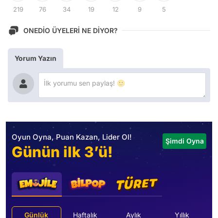
219
76
34
19
12
9
5
ONEDİO ÜYELERİ NE DİYOR?
Yorum Yazın
Oyun Oyna, Puan Kazan, Lider Ol!
Şimdi Oyna
Günün ilk 3’ü!
Günlük
Haftalık
Aylık
Yıllık