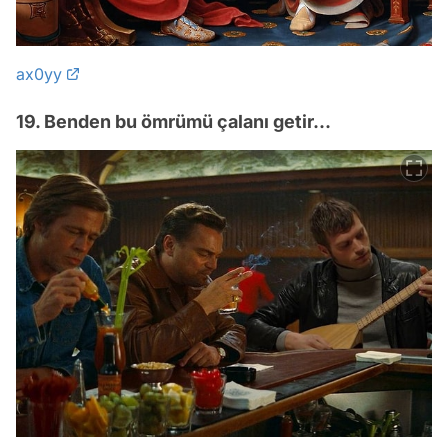
ax0yy
19. Benden bu ömrümü çalanı getir...