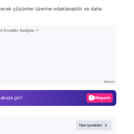
eyecek çözümler üzerine odaklanabilir ve daha
e Emojiler Aşağıda
Video
Test
Reklam
Gündem
 akışta gör!
Magazin
Video
Test
Tüm içerikleri