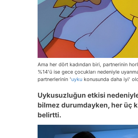
Ama her dört kadından biri, partnerinin horl
%14'ü ise gece çocukları nedeniyle uyanmak
partnerlerinin '
uyku
konusunda daha iyi' oldu
Uykusuzluğun etkisi nedeniyl
bilmez durumdayken, her üç kad
belirtti.