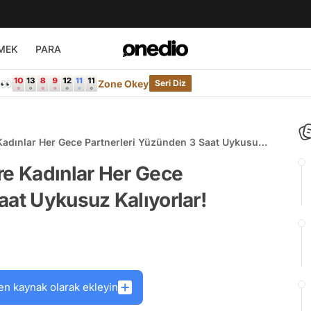
MEK
PARA
e👀
Zone Okey
Seri Diz
Kadınlar Her Gece Partnerleri Yüzünden 3 Saat Uykusuz
re Kadınlar Her Gece
aat Uykusuz Kalıyorlar!
en kaynak olarak ekleyin