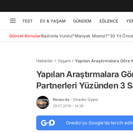
TEST
EV & YAŞAM
GÜNDEM
EĞLENCE
YE
Güncel Konular
Bastonla Vurdu!
"Manyak Mısınız?"
30 Yıl Önc
Haberler
Yaşam
Yapılan Araştırmalara Göre 
Kalıyorlar!
Yapılan Araştırmalara Gö
Partnerleri Yüzünden 3 S
Rinascita
- Onedio Üyesi
29.07.2019 - 14:38
Onedio’yu Google’da tercih edil