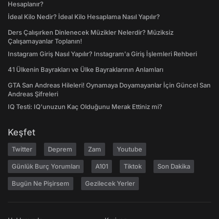
Hesaplanır?
İdeal Kilo Nedir? İdeal Kilo Hesaplama Nasıl Yapılır?
Ders Çalışırken Dinlenecek Müzikler Nelerdir? Müziksiz
Çalışamayanlar Toplanın!
Instagram Giriş Nasıl Yapılır? Instagram'a Giriş İşlemleri Rehberi
41 Ülkenin Bayrakları ve Ülke Bayraklarının Anlamları
GTA San Andreas Hileleri! Oynamaya Doyamayanlar İçin Güncel San
Andreas Şifreleri
IQ Testi: IQ'unuzun Kaç Olduğunu Merak Ettiniz mi?
Keşfet
Twitter
Deprem
Zam
Youtube
Günlük Burç Yorumları
A101
Tiktok
Son Dakika
Bugün Ne Pişirsem
Gezilecek Yerler