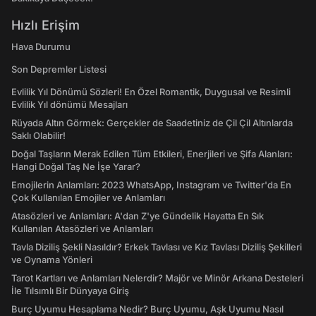
Hızlı Erişim
Hava Durumu
Son Depremler Listesi
Evlilik Yıl Dönümü Sözleri! En Özel Romantik, Duygusal ve Resimli
Evlilik Yıl dönümü Mesajları
Rüyada Altın Görmek: Gerçekler de Saadetiniz de Çil Çil Altınlarda
Saklı Olabilir!
Doğal Taşların Merak Edilen Tüm Etkileri, Enerjileri ve Şifa Alanları:
Hangi Doğal Taş Ne İşe Yarar?
Emojilerin Anlamları: 2023 WhatsApp, Instagram ve Twitter'da En
Çok Kullanılan Emojiler ve Anlamları
Atasözleri ve Anlamları: A'dan Z'ye Gündelik Hayatta En Sık
Kullanılan Atasözleri ve Anlamları
Tavla Diziliş Şekli Nasıldır? Erkek Tavlası ve Kız Tavlası Diziliş Şekilleri
ve Oynama Yönleri
Tarot Kartları ve Anlamları Nelerdir? Majör ve Minör Arkana Desteleri
İle Tılsımlı Bir Dünyaya Giriş
Burç Uyumu Hesaplama Nedir? Burç Uyumu, Aşk Uyumu Nasıl