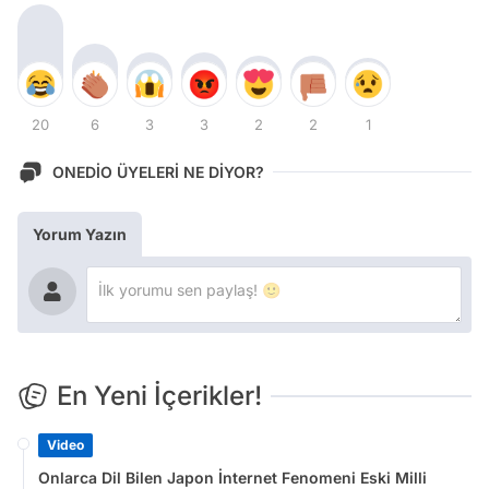
20
6
3
3
2
2
1
ONEDİO ÜYELERİ NE DİYOR?
Yorum Yazın
En Yeni İçerikler!
Video
Onlarca Dil Bilen Japon İnternet Fenomeni Eski Milli