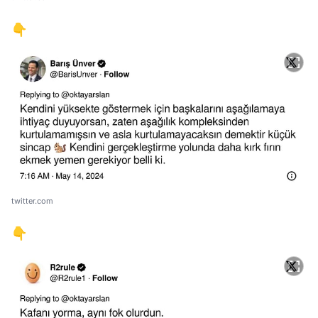
👇
twitter.com
👇