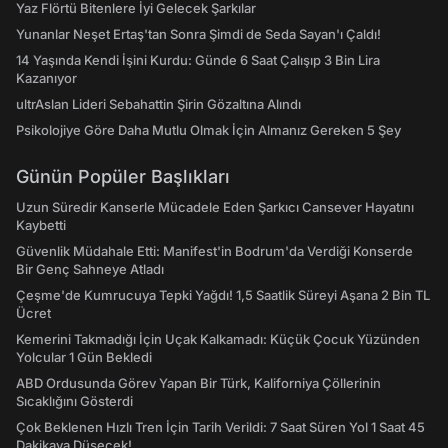
Yaz Flörtü Bitenlere İyi Gelecek Şarkılar
Yunanlar Neşet Ertaş'tan Sonra Şimdi de Seda Sayan'ı Çaldı!
14 Yaşında Kendi İşini Kurdu: Günde 6 Saat Çalışıp 3 Bin Lira
Kazanıyor
ultrAslan Lideri Sebahattin Şirin Gözaltına Alındı
Psikolojiye Göre Daha Mutlu Olmak İçin Almanız Gereken 5 Şey
Günün Popüler Başlıkları
Uzun Süredir Kanserle Mücadele Eden Şarkıcı Cansever Hayatını
Kaybetti
Güvenlik Müdahale Etti: Manifest'in Bodrum'da Verdiği Konserde
Bir Genç Sahneye Atladı
Çeşme'de Kumrucuya Tepki Yağdı! 1,5 Saatlik Süreyi Aşana 2 Bin TL
Ücret
Kemerini Takmadığı İçin Uçak Kalkamadı: Küçük Çocuk Yüzünden
Yolcular 1 Gün Bekledi
ABD Ordusunda Görev Yapan Bir Türk, Kaliforniya Çöllerinin
Sıcaklığını Gösterdi
Çok Beklenen Hızlı Tren İçin Tarih Verildi: 7 Saat Süren Yol 1 Saat 45
Dakikaya Düşecek!