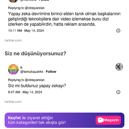
twitter.com
Siz ne düşünüyorsunuz?
Video
Test
twitter.com
Gündem
Magazin
Keşfet
ile ziyaret ettiğin
tüm kategorileri tek akışta gör!
Video