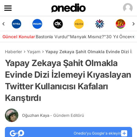
Güncel Konular
Bastonla Vurdu!
"Manyak Mısınız?"
30 Yıl Önce👀
Haberler
Yaşam
Yapay Zekaya Şahit Olmakla Evinde Dizi İzlem
Yapay Zekaya Şahit Olmakla
Evinde Dizi İzlemeyi Kıyaslayan
Twitter Kullanıcısı Kafaları
Karıştırdı
Oğuzhan Kaya
- Gündem Editörü
Onedio’yu Google'a ekleyin