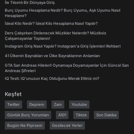
İle Tılsımlı Bir Dünyaya Giriş
Burç Uyumu Hesaplama Nedir? Burç Uyumu, Aşk Uyumu Nasıl
Hesaplanır?
İdeal Kilo Nedir? İdeal Kilo Hesaplama Nasıl Yapılır?
Ders Çalışırken Dinlenecek Müzikler Nelerdir? Müziksiz
Çalışamayanlar Toplanın!
Instagram Giriş Nasıl Yapılır? Instagram'a Giriş İşlemleri Rehberi
41 Ülkenin Bayrakları ve Ülke Bayraklarının Anlamları
GTA San Andreas Hileleri! Oynamaya Doyamayanlar İçin Güncel San
Andreas Şifreleri
IQ Testi: IQ'unuzun Kaç Olduğunu Merak Ettiniz mi?
Keşfet
Twitter
Deprem
Zam
Youtube
Günlük Burç Yorumları
A101
Tiktok
Son Dakika
Bugün Ne Pişirsem
Gezilecek Yerler