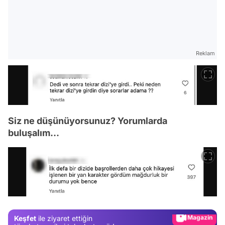
Reklam
Siz ne düşünüyorsunuz? Yorumlarda
buluşalım...
Video
Test
Gündem
Magazin
Keşfet
ile ziyaret ettiğin
Video