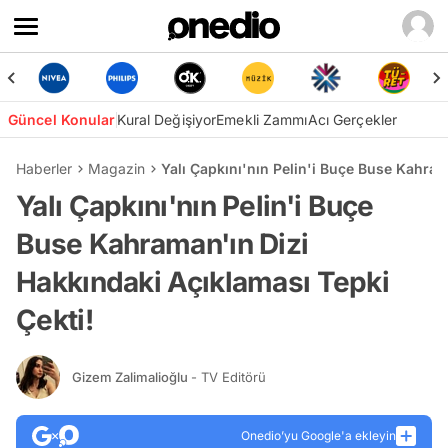
Güncel Konular
Kural Değişiyor
Emekli Zammı
Acı Gerçekler
Haberler
Magazin
Yalı Çapkını'nın Pelin'i Buçe Buse Kahram
Yalı Çapkını'nın Pelin'i Buçe
Buse Kahraman'ın Dizi
Hakkındaki Açıklaması Tepki
Çekti!
Gizem Zalimalioğlu
- TV Editörü
Onedio’yu Google'a ekleyin