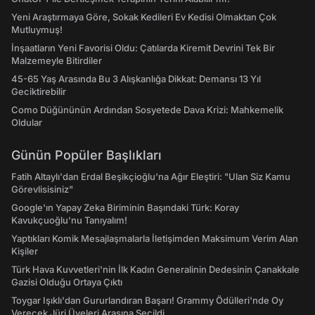
Yeni Araştırmaya Göre, Sokak Kedileri Ev Kedisi Olmaktan Çok
Mutluymuş!
İnşaatların Yeni Favorisi Oldu: Çatılarda Kiremit Devrini Tek Bir
Malzemeyle Bitirdiler
45-65 Yaş Arasında Bu 3 Alışkanlığa Dikkat: Demansı 13 Yıl
Geciktirebilir
Como Düğününün Ardından Sosyetede Dava Krizi: Mahkemelik
Oldular
Günün Popüler Başlıkları
Fatih Altaylı'dan Erdal Beşikçioğlu'na Ağır Eleştiri: "Ulan Siz Kamu
Görevlisisiniz"
Google'ın Yapay Zeka Biriminin Başındaki Türk: Koray
Kavukçuoğlu'nu Tanıyalım!
Yaptıkları Komik Mesajlaşmalarla İletişimden Maksimum Verim Alan
Kişiler
Türk Hava Kuvvetleri'nin İlk Kadın Generalinin Dedesinin Çanakkale
Gazisi Olduğu Ortaya Çıktı
Toygar Işıklı'dan Gururlandıran Başarı! Grammy Ödülleri'nde Oy
Verecek Jüri Üyeleri Arasına Seçildi