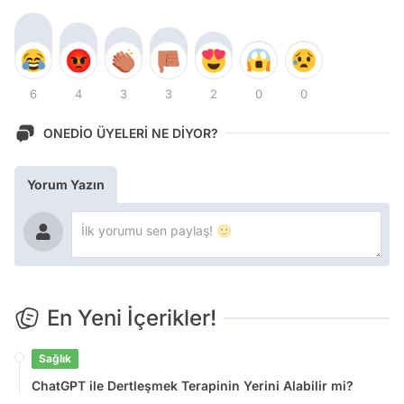
6
4
3
3
2
0
0
ONEDİO ÜYELERİ NE DİYOR?
Yorum Yazın
En Yeni İçerikler!
Sağlık
ChatGPT ile Dertleşmek Terapinin Yerini Alabilir mi?