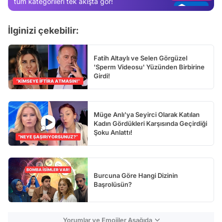
tüm kategorileri tek akışta gör!
Test
İlginizi çekebilir:
Fatih Altaylı ve Selen Görgüzel
'Sperm Videosu' Yüzünden Birbirine
Girdi!
Müge Anlı'ya Seyirci Olarak Katılan
Kadın Gördükleri Karşısında Geçirdiği
Şoku Anlattı!
Burcuna Göre Hangi Dizinin
Başrolüsün?
Yorumlar ve Emojiler Aşağıda