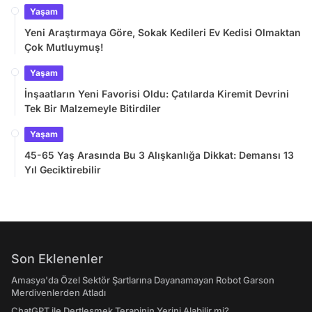
Yaşam
Yeni Araştırmaya Göre, Sokak Kedileri Ev Kedisi Olmaktan
Çok Mutluymuş!
Yaşam
İnşaatların Yeni Favorisi Oldu: Çatılarda Kiremit Devrini
Tek Bir Malzemeyle Bitirdiler
Yaşam
45-65 Yaş Arasında Bu 3 Alışkanlığa Dikkat: Demansı 13
Yıl Geciktirebilir
Son Eklenenler
Amasya'da Özel Sektör Şartlarına Dayanamayan Robot Garson
Merdivenlerden Atladı
ChatGPT ile Dertleşmek Terapinin Yerini Alabilir mi?