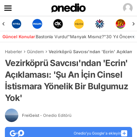
Güncel Konular
Bastonla Vurdu!
"Manyak Mısınız?"
30 Yıl Önce👀
Haberler
Gündem
Vezirköprü Savcısı'ndan 'Ecrin' Açıklamas
Vezirköprü Savcısı'ndan 'Ecrin'
Açıklaması: 'Şu An İçin Cinsel
İstismara Yönelik Bir Bulgumuz
Yok'
FreiGeist
- Onedio Editörü
Onedio’yu Google'a ekleyin