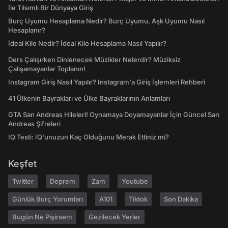
İle Tılsımlı Bir Dünyaya Giriş
Burç Uyumu Hesaplama Nedir? Burç Uyumu, Aşk Uyumu Nasıl
Hesaplanır?
İdeal Kilo Nedir? İdeal Kilo Hesaplama Nasıl Yapılır?
Ders Çalışırken Dinlenecek Müzikler Nelerdir? Müziksiz
Çalışamayanlar Toplanın!
Instagram Giriş Nasıl Yapılır? Instagram'a Giriş İşlemleri Rehberi
41 Ülkenin Bayrakları ve Ülke Bayraklarının Anlamları
GTA San Andreas Hileleri! Oynamaya Doyamayanlar İçin Güncel San
Andreas Şifreleri
IQ Testi: IQ'unuzun Kaç Olduğunu Merak Ettiniz mi?
Keşfet
Twitter
Deprem
Zam
Youtube
Günlük Burç Yorumları
A101
Tiktok
Son Dakika
Bugün Ne Pişirsem
Gezilecek Yerler