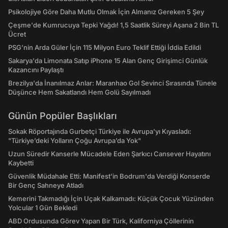
Psikolojiye Göre Daha Mutlu Olmak İçin Almanız Gereken 5 Şey
Çeşme'de Kumrucuya Tepki Yağdı! 1,5 Saatlik Süreyi Aşana 2 Bin TL
Ücret
PSG’nin Arda Güler İçin 115 Milyon Euro Teklif Ettiği İddia Edildi
Sakarya'da Limonata Satıp iPhone 15 Alan Genç Girişimci Günlük
Kazancını Paylaştı
Brezilya'da İnanılmaz Anlar: Maranhao Gol Sevinci Sırasında Tünele
Düşünce Hem Sakatlandı Hem Golü Sayılmadı
Günün Popüler Başlıkları
Sokak Röportajında Gurbetçi Türkiye ile Avrupa'yı Kıyasladı:
"Türkiye’deki Yolların Çoğu Avrupa’da Yok"
Uzun Süredir Kanserle Mücadele Eden Şarkıcı Cansever Hayatını
Kaybetti
Güvenlik Müdahale Etti: Manifest'in Bodrum'da Verdiği Konserde
Bir Genç Sahneye Atladı
Kemerini Takmadığı İçin Uçak Kalkamadı: Küçük Çocuk Yüzünden
Yolcular 1 Gün Bekledi
ABD Ordusunda Görev Yapan Bir Türk, Kaliforniya Çöllerinin