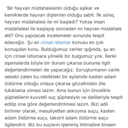
'Bir hayvan müdahalesinin olduğu aşikar ve
kemiklerde hayvan dişlerinin olduğu sabit. İlk süreç
hayvan müdahalesi ile mi başladı? Yoksa insan
müdahalesi ile başlayıp sonradan mı hayvan müdahale
etti? Onu yapılacak incelemeler sonunda tespit
edeceğiz. Şu an
cinsel istismar
konusu en çok
konuşulan konu. Bulduğumuz veriler ışığında, şu an
için cinsel istismara yönelik bir bulgumuz yok. İleriki
aşamalarda böyle bir durum çıkarsa bununla ilgili
değerlendirmeleri de yapacağız. Soruşturmanın varlık
sebebi zaten bu nitelikteki bir eylemde kasten adam
öldürme olduğu ortaya çıkarsa gözaltından öte
tutuklama olması lazım. Ama bunun için öncelikle
şüphelilerin kuvvetli suç şüphesiyle ve delilleriyle tespit
edilip ona göre değerlendirilmesi lazım. Bizi adli
birimler olarak, mesuliyetten alıkoyma suçu, kasten
adam öldürme suçu, taksirli adam öldürme suçu
ilgilendirir. Biz bu suçların işlenmiş ihtimaline binaen