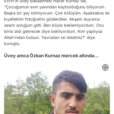
Ecrin'in üvey babaannesi Hacer Kurnaz ise,
“Çocuğumun evin yanından kaybolduğunu biliyorum.
Başka bir şey bilmiyorum. Çok kötüyüm. Ayakkabısı ile
kıyafetinin fotoğrafını gösterdiler. Akşam duyunca
sesim soluğum gitti. Ben böyle beklemiyordum. Onu
birisi aldı getirecek diye bekliyordum. Kim yaptıysa
Allah’ından bulsun. Yavrudan ne istediniz?' diye
konuştu.
Üvey amca Özkan Kurnaz mercek altında...