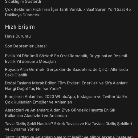
Sıcaklığını Gösterdi
Çok Beklenen Hızlı Tren İçin Tarih Verildi: 7 Saat Süren Yol 1 Saat 45
Dakikaya Düşecek!
Hızlı Erişim
Hava Durumu
Son Depremler Listesi
Evlilik Yıl Dönümü Sözleri! En Özel Romantik, Duygusal ve Resimli
Evlilik Yıl dönümü Mesajları
Rüyada Altın Görmek: Gerçekler de Saadetiniz de Çil Çil Altınlarda
Saklı Olabilir!
Doğal Taşların Merak Edilen Tüm Etkileri, Enerjileri ve Şifa Alanları:
Hangi Doğal Taş Ne İşe Yarar?
Emojilerin Anlamları: 2023 WhatsApp, Instagram ve Twitter'da En
Çok Kullanılan Emojiler ve Anlamları
Atasözleri ve Anlamları: A'dan Z'ye Gündelik Hayatta En Sık
Kullanılan Atasözleri ve Anlamları
Tavla Diziliş Şekli Nasıldır? Erkek Tavlası ve Kız Tavlası Diziliş Şekilleri
ve Oynama Yönleri
Tarot Kartları ve Anlamları Nelerdir? Majör ve Minör Arkana Desteleri