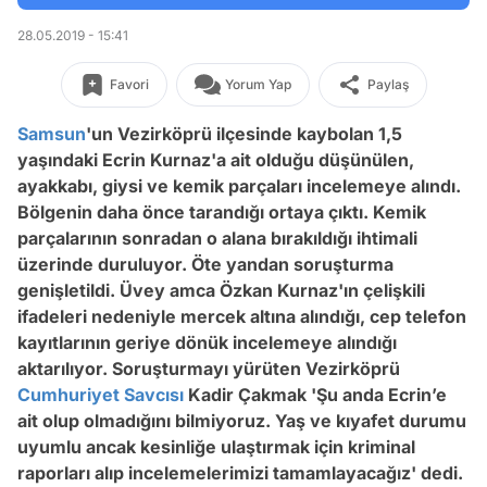
28.05.2019 - 15:41
Favori
Yorum Yap
Paylaş
Samsun
'un Vezirköprü ilçesinde kaybolan 1,5
yaşındaki Ecrin Kurnaz'a ait olduğu düşünülen,
ayakkabı, giysi ve kemik parçaları incelemeye alındı.
Bölgenin daha önce tarandığı ortaya çıktı. Kemik
parçalarının sonradan o alana bırakıldığı ihtimali
üzerinde duruluyor. Öte yandan soruşturma
genişletildi. Üvey amca Özkan Kurnaz'ın çelişkili
ifadeleri nedeniyle mercek altına alındığı, cep telefon
kayıtlarının geriye dönük incelemeye alındığı
aktarılıyor. Soruşturmayı yürüten Vezirköprü
Cumhuriyet Savcısı
Kadir Çakmak 'Şu anda Ecrin’e
ait olup olmadığını bilmiyoruz. Yaş ve kıyafet durumu
uyumlu ancak kesinliğe ulaştırmak için kriminal
raporları alıp incelemelerimizi tamamlayacağız' dedi.