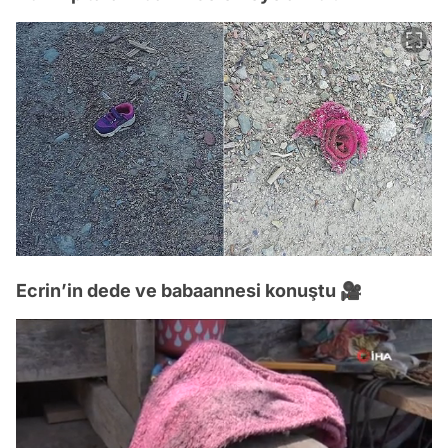
Ecrin’in dede ve babaannesi konuştu 🎥