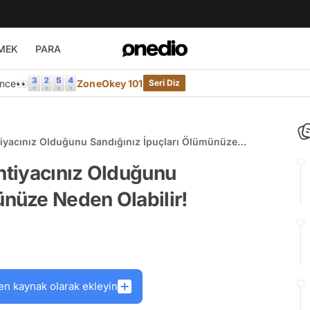
MEK
PARA
Önce👀
ZoneOkey 101
Seri Diz
htiyacınız Olduğunu Sandığınız İpuçları Ölümünüze
İhtiyacınız Olduğunu
ünüze Neden Olabilir!
en kaynak olarak ekleyin