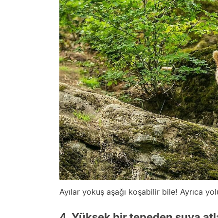
Ayılar yokuş aşağı koşabilir bile! Ayrıca yol
4. Yüksek bir tepeden suya at