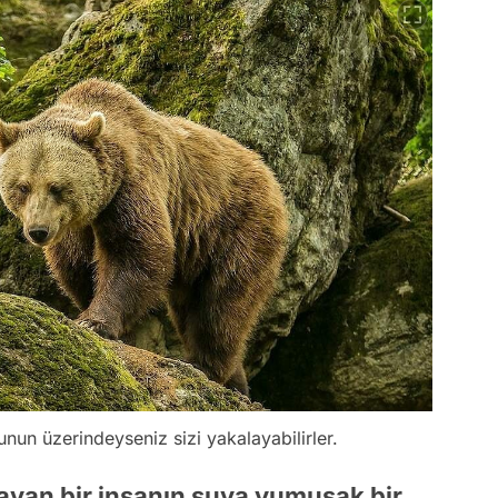
unun üzerindeyseniz sizi yakalayabilirler.
layan bir insanın suya yumuşak bir