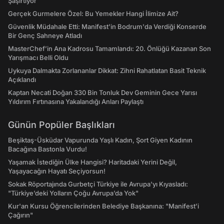
Şaşırtıyor
Gerçek Gurmelere Özel: Bu Yemekler Hangi İlimize Ait?
Güvenlik Müdahale Etti: Manifest'in Bodrum'da Verdiği Konserde
Bir Genç Sahneye Atladı
MasterChef’in Ana Kadrosu Tamamlandı: 20. Önlüğü Kazanan Son
Yarışmacı Belli Oldu
Uykuya Dalmakta Zorlananlar Dikkat: Zihni Rahatlatan Basit Teknik
Açıklandı
Kaptan Necati Doğan 330 Bin Tonluk Dev Geminin Gece Yarısı
Yıldırım Fırtınasına Yakalandığı Anları Paylaştı
Günün Popüler Başlıkları
Beşiktaş-Üsküdar Vapurunda Yaşlı Kadın, Şort Giyen Kadının
Bacağına Bastonla Vurdu!
Yaşamak İstediğin Ülke Hangisi? Haritadaki Yerini Değil,
Yaşayacağın Hayatı Seçiyorsun!
Sokak Röportajında Gurbetçi Türkiye ile Avrupa'yı Kıyasladı:
"Türkiye’deki Yolların Çoğu Avrupa’da Yok"
Kur'an Kursu Öğrencilerinden Belediye Başkanına: "Manifest’i
Çağırın"