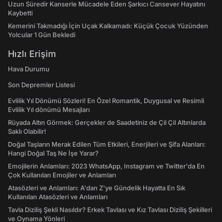
Uzun Süredir Kanserle Mücadele Eden Şarkıcı Cansever Hayatını
Kaybetti
Kemerini Takmadığı İçin Uçak Kalkamadı: Küçük Çocuk Yüzünden
Yolcular 1 Gün Bekledi
Hızlı Erişim
Hava Durumu
Son Depremler Listesi
Evlilik Yıl Dönümü Sözleri! En Özel Romantik, Duygusal ve Resimli
Evlilik Yıl dönümü Mesajları
Rüyada Altın Görmek: Gerçekler de Saadetiniz de Çil Çil Altınlarda
Saklı Olabilir!
Doğal Taşların Merak Edilen Tüm Etkileri, Enerjileri ve Şifa Alanları:
Hangi Doğal Taş Ne İşe Yarar?
Emojilerin Anlamları: 2023 WhatsApp, Instagram ve Twitter'da En
Çok Kullanılan Emojiler ve Anlamları
Atasözleri ve Anlamları: A'dan Z'ye Gündelik Hayatta En Sık
Kullanılan Atasözleri ve Anlamları
Tavla Diziliş Şekli Nasıldır? Erkek Tavlası ve Kız Tavlası Diziliş Şekilleri
ve Oynama Yönleri