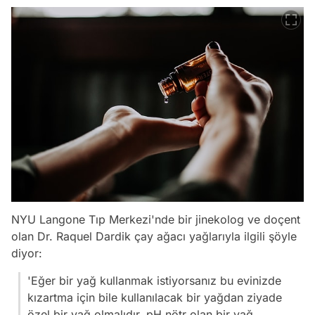
NYU Langone Tıp Merkezi'nde bir jinekolog ve doçent
olan Dr. Raquel Dardik çay ağacı yağlarıyla ilgili şöyle
diyor:
'Eğer bir yağ kullanmak istiyorsanız bu evinizde
kızartma için bile kullanılacak bir yağdan ziyade
özel bir yağ olmalıdır. pH nötr olan bir yağ