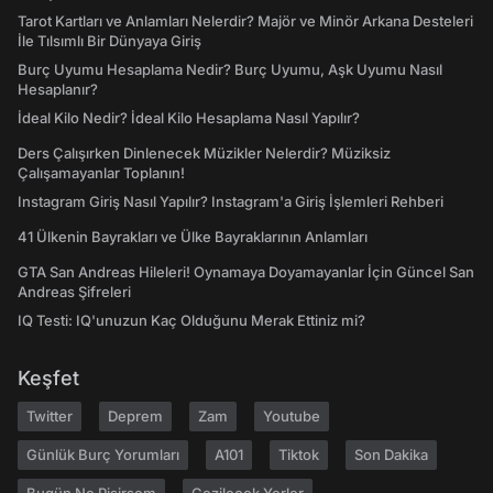
Tarot Kartları ve Anlamları Nelerdir? Majör ve Minör Arkana Desteleri
İle Tılsımlı Bir Dünyaya Giriş
Burç Uyumu Hesaplama Nedir? Burç Uyumu, Aşk Uyumu Nasıl
Hesaplanır?
İdeal Kilo Nedir? İdeal Kilo Hesaplama Nasıl Yapılır?
Ders Çalışırken Dinlenecek Müzikler Nelerdir? Müziksiz
Çalışamayanlar Toplanın!
Instagram Giriş Nasıl Yapılır? Instagram'a Giriş İşlemleri Rehberi
41 Ülkenin Bayrakları ve Ülke Bayraklarının Anlamları
GTA San Andreas Hileleri! Oynamaya Doyamayanlar İçin Güncel San
Andreas Şifreleri
IQ Testi: IQ'unuzun Kaç Olduğunu Merak Ettiniz mi?
Keşfet
Twitter
Deprem
Zam
Youtube
Günlük Burç Yorumları
A101
Tiktok
Son Dakika