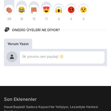
39
15
12
11
4
4
3
ONEDİO ÜYELERİ NE DİYOR?
Yorum Yazın
Son Eklenenler
Hasat Başladı! Sadece Kayseri’de Yetişiyor, Lezzetiyle Herkesi