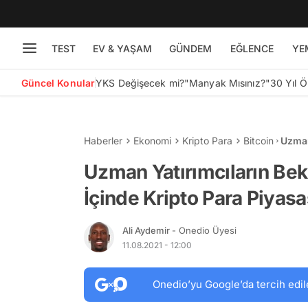
TEST
EV & YAŞAM
GÜNDEM
EĞLENCE
YE
Güncel Konular
YKS Değişecek mi?
"Manyak Mısınız?"
30 Yıl 
Haberler
Ekonomi
Kripto Para
Bitcoin
Uzman
Kript
Uzman Yatırımcıların Bekl
İçinde Kripto Para Piyasa
Ali Aydemir
- Onedio Üyesi
11.08.2021 - 12:00
Onedio’yu Google’da tercih edil