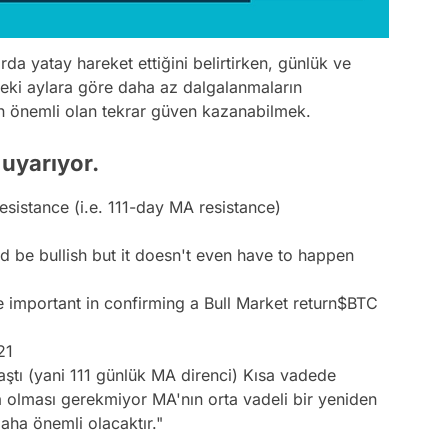
rda yatay hareket ettiğini belirtirken, günlük ve
önceki aylara göre daha az dalgalanmaların
çin önemli olan tekrar güven kazanabilmek.
 uyarıyor.
sistance (i.e. 111-day MA resistance)
ld be bullish but it doesn't even have to happen
important in confirming a Bull Market return
$BTC
21
aştı (yani 111 günlük MA direnci) Kısa vadede
a olması gerekmiyor MA'nın orta vadeli bir yeniden
daha önemli olacaktır."