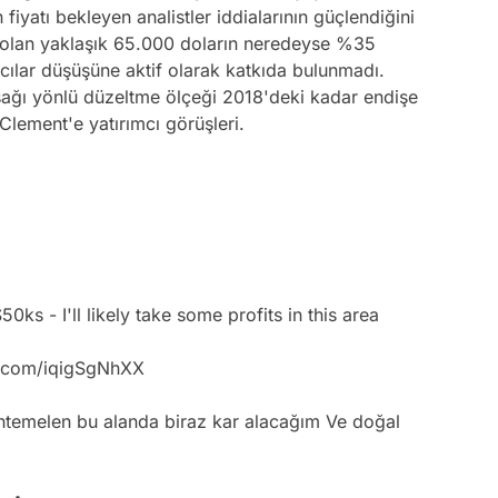
n fiyatı bekleyen analistler iddialarının güçlendiğini
si olan yaklaşık 65.000 doların neredeyse %35
mcılar düşüşüne aktif olarak katkıda bulunmadı.
şağı yönlü düzeltme ölçeği 2018'deki kadar endişe
 Clement'e yatırımcı görüşleri.
50ks - I'll likely take some profits in this area
er.com/iqigSgNhXX
muhtemelen bu alanda biraz kar alacağım Ve doğal