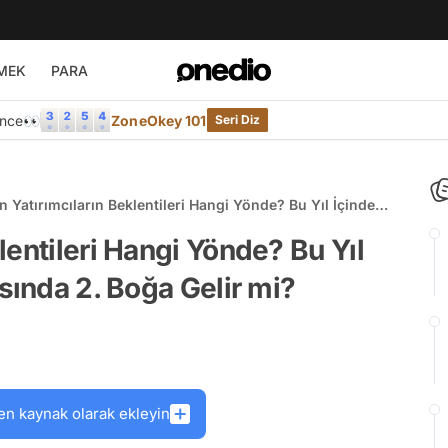
MEK
PARA
Önce👀
ZoneOkey 101
Seri Diz
 Yatırımcıların Beklentileri Hangi Yönde? Bu Yıl İçinde
o Para Piyasasında 2. Boğa Gelir mi?
entileri Hangi Yönde? Bu Yıl
sında 2. Boğa Gelir mi?
en kaynak olarak ekleyin