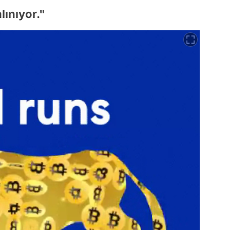
lınıyor."