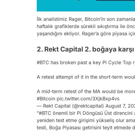
İlk analistimiz Rager, Bitcoin’in son zamanla
haftalık grafiklerde sürekli sıkıştırma ile 
yaşandığını ekliyor. Rager’a göre piyasa i
2. Rekt Capital 2. boğaya karşı
#BTC
has broken past a key Pi Cycle Top re
A retest attempt of it in the short-term wou
A mid-term retest of the MA would be more 
#Bitcoin
pic.twitter.com/3XjkBxp4vs
— Rekt Capital (@rektcapital)
August 7, 20
"#BTC önemli bir Pi Döngüsü Üst direncini 
yeniden test etme girişimi yükseliş olur am
testi, Boğa Piyasası getirisini teyit etmede 