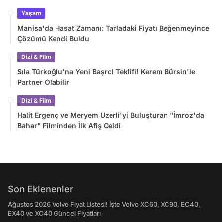
Yaşam
Manisa'da Hasat Zamanı: Tarladaki Fiyatı Beğenmeyince
Çözümü Kendi Buldu
Dizi & Film
Sıla Türkoğlu'na Yeni Başrol Teklifi! Kerem Bürsin'le
Partner Olabilir
Dizi & Film
Halit Ergenç ve Meryem Uzerli'yi Buluşturan "İmroz'da
Bahar" Filminden İlk Afiş Geldi
Son Eklenenler
Ağustos 2026 Volvo Fiyat Listesi! İşte Volvo XC60, XC90, EC40,
EX40 ve XC40 Güncel Fiyatları