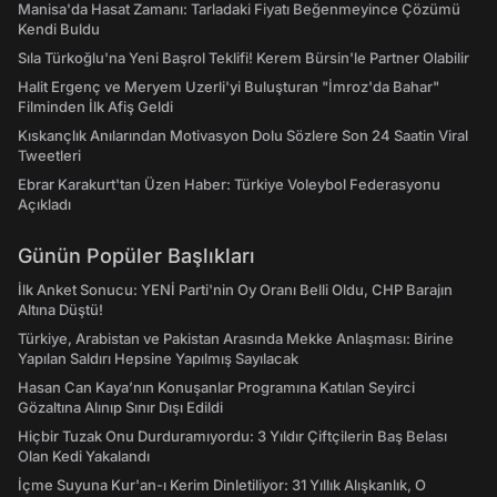
Manisa'da Hasat Zamanı: Tarladaki Fiyatı Beğenmeyince Çözümü
Kendi Buldu
Sıla Türkoğlu'na Yeni Başrol Teklifi! Kerem Bürsin'le Partner Olabilir
Halit Ergenç ve Meryem Uzerli'yi Buluşturan "İmroz'da Bahar"
Filminden İlk Afiş Geldi
Kıskançlık Anılarından Motivasyon Dolu Sözlere Son 24 Saatin Viral
Tweetleri
Ebrar Karakurt'tan Üzen Haber: Türkiye Voleybol Federasyonu
Açıkladı
Günün Popüler Başlıkları
İlk Anket Sonucu: YENİ Parti'nin Oy Oranı Belli Oldu, CHP Barajın
Altına Düştü!
Türkiye, Arabistan ve Pakistan Arasında Mekke Anlaşması: Birine
Yapılan Saldırı Hepsine Yapılmış Sayılacak
Hasan Can Kaya’nın Konuşanlar Programına Katılan Seyirci
Gözaltına Alınıp Sınır Dışı Edildi
Hiçbir Tuzak Onu Durduramıyordu: 3 Yıldır Çiftçilerin Baş Belası
Olan Kedi Yakalandı
İçme Suyuna Kur'an-ı Kerim Dinletiliyor: 31 Yıllık Alışkanlık, O