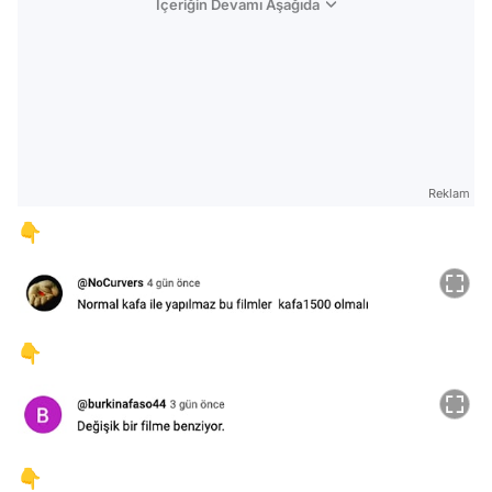
İçeriğin Devamı Aşağıda
Reklam
👇
👇
👇