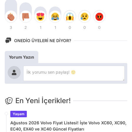
3
2
1
1
0
0
0
ONEDİO ÜYELERİ NE DİYOR?
Yorum Yazın
En Yeni İçerikler!
Yaşam
Ağustos 2026 Volvo Fiyat Listesi! İşte Volvo XC60, XC90,
EC40, EX40 ve XC40 Güncel Fiyatları