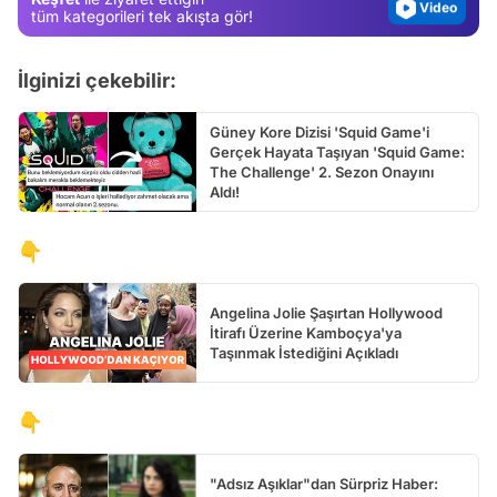
Video
tüm kategorileri tek akışta gör!
Test
İlginizi çekebilir:
Güney Kore Dizisi 'Squid Game'i
Gerçek Hayata Taşıyan 'Squid Game:
The Challenge' 2. Sezon Onayını
Aldı!
👇
Angelina Jolie Şaşırtan Hollywood
İtirafı Üzerine Kamboçya'ya
Taşınmak İstediğini Açıkladı
👇
"Adsız Aşıklar"dan Sürpriz Haber: