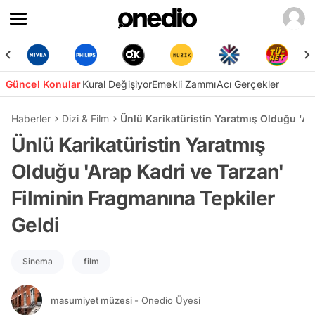
Güncel Konular
Kural Değişiyor
Emekli Zammı
Acı Gerçekler
Haberler
Dizi & Film
Ünlü Karikatüristin Yaratmış Olduğu 'Ar
Ünlü Karikatüristin Yaratmış
Olduğu 'Arap Kadri ve Tarzan'
Filminin Fragmanına Tepkiler
Geldi
Sinema
film
masumiyet müzesi
- Onedio Üyesi