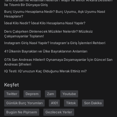
Tarot Kartları ve Anlamları Nelerdir? Majör ve Minör Arkana Desteleri
İle Tılsımlı Bir Dünyaya Giriş
Burç Uyumu Hesaplama Nedir? Burç Uyumu, Aşk Uyumu Nasıl
Hesaplanır?
İdeal Kilo Nedir? İdeal Kilo Hesaplama Nasıl Yapılır?
Ders Çalışırken Dinlenecek Müzikler Nelerdir? Müziksiz
Çalışamayanlar Toplanın!
Instagram Giriş Nasıl Yapılır? Instagram'a Giriş İşlemleri Rehberi
41 Ülkenin Bayrakları ve Ülke Bayraklarının Anlamları
GTA San Andreas Hileleri! Oynamaya Doyamayanlar İçin Güncel San
Andreas Şifreleri
IQ Testi: IQ'unuzun Kaç Olduğunu Merak Ettiniz mi?
Keşfet
Twitter
Deprem
Zam
Youtube
Günlük Burç Yorumları
A101
Tiktok
Son Dakika
Bugün Ne Pişirsem
Gezilecek Yerler