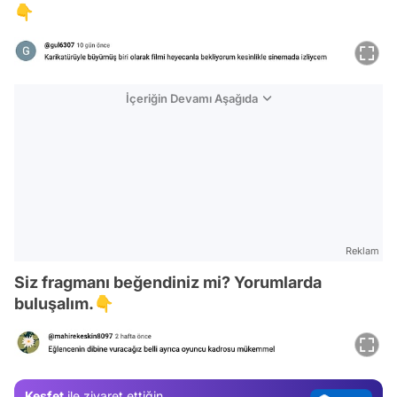
👇
İçeriğin Devamı Aşağıda
Reklam
Siz fragmanı beğendiniz mi? Yorumlarda
Video
buluşalım.👇
Test
Gündem
Magazin
Keşfet
ile ziyaret ettiğin