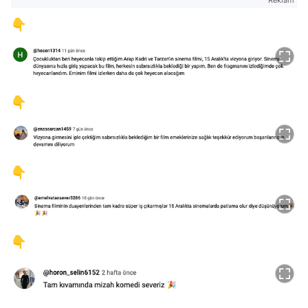
👇
👇
👇
👇