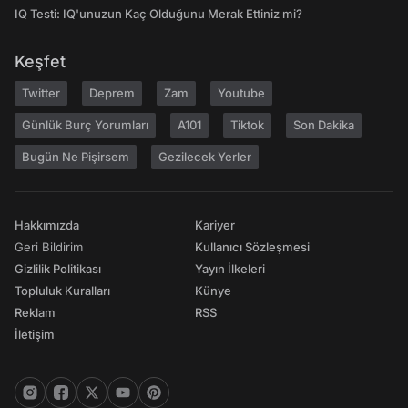
IQ Testi: IQ'unuzun Kaç Olduğunu Merak Ettiniz mi?
Keşfet
Twitter
Deprem
Zam
Youtube
Günlük Burç Yorumları
A101
Tiktok
Son Dakika
Bugün Ne Pişirsem
Gezilecek Yerler
Hakkımızda
Kariyer
Geri Bildirim
Kullanıcı Sözleşmesi
Gizlilik Politikası
Yayın İlkeleri
Topluluk Kuralları
Künye
Reklam
RSS
İletişim