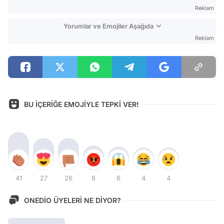
Reklam
Yorumlar ve Emojiler Aşağıda
Reklam
BU İÇERİĞE EMOJİYLE TEPKİ VER!
41
27
26
8
6
4
4
ONEDİO ÜYELERİ NE DİYOR?