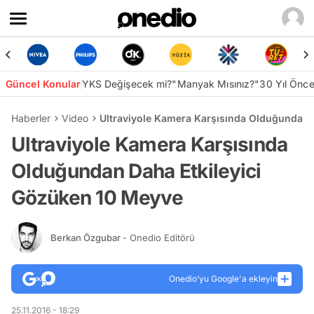
Güncel Konular
YKS Değişecek mi?
"Manyak Mısınız?"
30 Yıl Önc
Haberler
Video
Ultraviyole Kamera Karşısında Olduğundan 
Ultraviyole Kamera Karşısında
Olduğundan Daha Etkileyici
Gözüken 10 Meyve
Berkan Özgubar
- Onedio Editörü
Onedio’yu Google'a ekleyin
25.11.2016 - 18:29