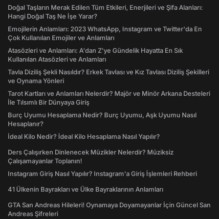
Doğal Taşların Merak Edilen Tüm Etkileri, Enerjileri ve Şifa Alanları:
Hangi Doğal Taş Ne İşe Yarar?
Emojilerin Anlamları: 2023 WhatsApp, Instagram ve Twitter'da En
Çok Kullanılan Emojiler ve Anlamları
Atasözleri ve Anlamları: A'dan Z'ye Gündelik Hayatta En Sık
Kullanılan Atasözleri ve Anlamları
Tavla Diziliş Şekli Nasıldır? Erkek Tavlası ve Kız Tavlası Diziliş Şekilleri
ve Oynama Yönleri
Tarot Kartları ve Anlamları Nelerdir? Majör ve Minör Arkana Desteleri
İle Tılsımlı Bir Dünyaya Giriş
Burç Uyumu Hesaplama Nedir? Burç Uyumu, Aşk Uyumu Nasıl
Hesaplanır?
İdeal Kilo Nedir? İdeal Kilo Hesaplama Nasıl Yapılır?
Ders Çalışırken Dinlenecek Müzikler Nelerdir? Müziksiz
Çalışamayanlar Toplanın!
Instagram Giriş Nasıl Yapılır? Instagram'a Giriş İşlemleri Rehberi
41 Ülkenin Bayrakları ve Ülke Bayraklarının Anlamları
GTA San Andreas Hileleri! Oynamaya Doyamayanlar İçin Güncel San
Andreas Şifreleri