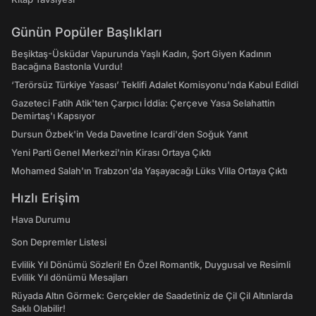
Günün Popüler Başlıkları
Beşiktaş-Üsküdar Vapurunda Yaşlı Kadın, Şort Giyen Kadının
Bacağına Bastonla Vurdu!
‘Terörsüz Türkiye Yasası’ Teklifi Adalet Komisyonu'nda Kabul Edildi
Gazeteci Fatih Atik'ten Çarpıcı İddia: Çerçeve Yasa Selahattin
Demirtaş'ı Kapsıyor
Dursun Özbek'in Veda Davetine Icardi'den Soğuk Yanıt
Yeni Parti Genel Merkezi'nin Kirası Ortaya Çıktı
Mohamed Salah'ın Trabzon'da Yaşayacağı Lüks Villa Ortaya Çıktı
Hızlı Erişim
Hava Durumu
Son Depremler Listesi
Evlilik Yıl Dönümü Sözleri! En Özel Romantik, Duygusal ve Resimli
Evlilik Yıl dönümü Mesajları
Rüyada Altın Görmek: Gerçekler de Saadetiniz de Çil Çil Altınlarda
Saklı Olabilir!