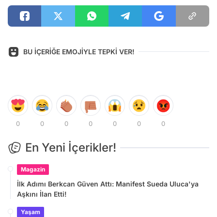
BU İÇERİĞE EMOJİYLE TEPKİ VER!
0
0
0
0
0
0
0
En Yeni İçerikler!
Magazin
İlk Adımı Berkcan Güven Attı: Manifest Sueda Uluca'ya
Aşkını İlan Etti!
Yaşam