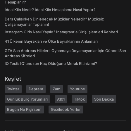
Hesaplanır?
İdeal Kilo Nedir? İdeal Kilo Hesaplama Nasıl Yapılır?
Ders Çalışırken Dinlenecek Müzikler Nelerdir? Müziksiz
Çalışamayanlar Toplanın!
Instagram Giriş Nasıl Yapılır? Instagram'a Giriş İşlemleri Rehberi
41 Ülkenin Bayrakları ve Ülke Bayraklarının Anlamları
GTA San Andreas Hileleri! Oynamaya Doyamayanlar İçin Güncel San
Andreas Şifreleri
IQ Testi: IQ'unuzun Kaç Olduğunu Merak Ettiniz mi?
Keşfet
Twitter
Deprem
Zam
Youtube
Günlük Burç Yorumları
A101
Tiktok
Son Dakika
Bugün Ne Pişirsem
Gezilecek Yerler