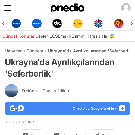
Güncel Konular
Liseler-LGS
Emekli Zammı
Filtresiz Hali😱
Haberler
Gündem
Ukrayna'da Ayrılıkçılarından 'Seferberlik'
Ukrayna'da Ayrılıkçılarından
'Seferberlik'
FreiGeist
- Onedio Editörü
Onedio’yu Google'a ekleyin
02.02.2015 - 16:22