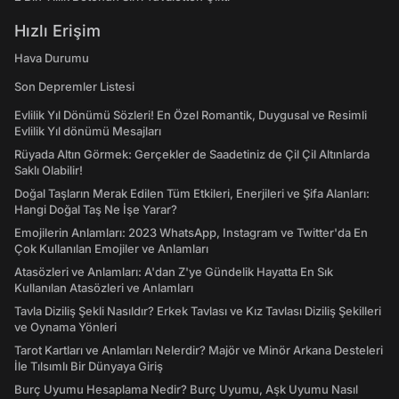
Hızlı Erişim
Hava Durumu
Son Depremler Listesi
Evlilik Yıl Dönümü Sözleri! En Özel Romantik, Duygusal ve Resimli
Evlilik Yıl dönümü Mesajları
Rüyada Altın Görmek: Gerçekler de Saadetiniz de Çil Çil Altınlarda
Saklı Olabilir!
Doğal Taşların Merak Edilen Tüm Etkileri, Enerjileri ve Şifa Alanları:
Hangi Doğal Taş Ne İşe Yarar?
Emojilerin Anlamları: 2023 WhatsApp, Instagram ve Twitter'da En
Çok Kullanılan Emojiler ve Anlamları
Atasözleri ve Anlamları: A'dan Z'ye Gündelik Hayatta En Sık
Kullanılan Atasözleri ve Anlamları
Tavla Diziliş Şekli Nasıldır? Erkek Tavlası ve Kız Tavlası Diziliş Şekilleri
ve Oynama Yönleri
Tarot Kartları ve Anlamları Nelerdir? Majör ve Minör Arkana Desteleri
İle Tılsımlı Bir Dünyaya Giriş
Burç Uyumu Hesaplama Nedir? Burç Uyumu, Aşk Uyumu Nasıl