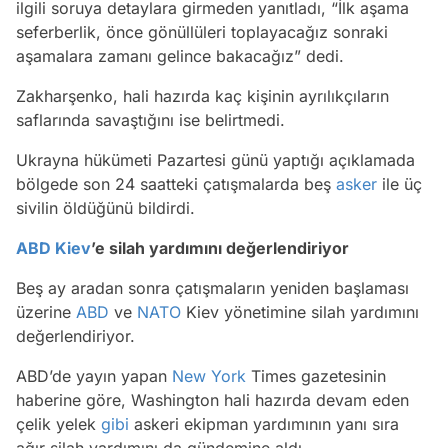
ilgili soruya detaylara girmeden yanıtladı, “İlk aşama
seferberlik, önce gönüllüleri toplayacağız sonraki
aşamalara zamanı gelince bakacağız” dedi.
Zakharşenko, hali hazırda kaç kişinin ayrılıkçıların
saflarında savaştığını ise belirtmedi.
Ukrayna hükümeti Pazartesi günü yaptığı açıklamada
bölgede son 24 saatteki çatışmalarda beş
asker
ile üç
sivilin öldüğünü bildirdi.
ABD
Kiev
’e silah yardımını değerlendiriyor
Beş ay aradan sonra çatışmaların yeniden başlaması
üzerine
ABD
ve
NATO
Kiev yönetimine silah yardımını
değerlendiriyor.
ABD’de yayın yapan
New York
Times gazetesinin
haberine göre, Washington hali hazırda devam eden
çelik yelek
gibi
askeri ekipman yardımının yanı sıra
ağır silah yardımını da gündemine aldı.