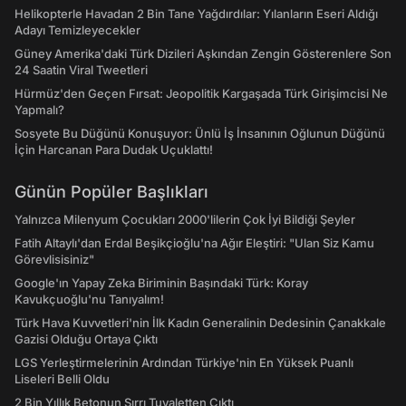
Helikopterle Havadan 2 Bin Tane Yağdırdılar: Yılanların Eseri Aldığı
Adayı Temizleyecekler
Güney Amerika'daki Türk Dizileri Aşkından Zengin Gösterenlere Son
24 Saatin Viral Tweetleri
Hürmüz'den Geçen Fırsat: Jeopolitik Kargaşada Türk Girişimcisi Ne
Yapmalı?
Sosyete Bu Düğünü Konuşuyor: Ünlü İş İnsanının Oğlunun Düğünü
İçin Harcanan Para Dudak Uçuklattı!
Günün Popüler Başlıkları
Yalnızca Milenyum Çocukları 2000'lilerin Çok İyi Bildiği Şeyler
Fatih Altaylı'dan Erdal Beşikçioğlu'na Ağır Eleştiri: "Ulan Siz Kamu
Görevlisisiniz"
Google'ın Yapay Zeka Biriminin Başındaki Türk: Koray
Kavukçuoğlu'nu Tanıyalım!
Türk Hava Kuvvetleri'nin İlk Kadın Generalinin Dedesinin Çanakkale
Gazisi Olduğu Ortaya Çıktı
LGS Yerleştirmelerinin Ardından Türkiye'nin En Yüksek Puanlı
Liseleri Belli Oldu
2 Bin Yıllık Betonun Sırrı Tuvaletten Çıktı