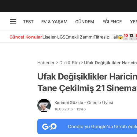
TEST
EV & YAŞAM
GÜNDEM
EĞLENCE
YE
Güncel Konular
Liseler-LGS
Emekli Zammı
Filtresiz Hali😱
Haberler
Dizi & Film
Ufak Değişiklikler Haric
Senaryosu
Ufak Değişiklikler Haric
Tane Çekilmiş 21 Sinema
Kerimei Güzide
- Onedio Üyesi
16.03.2016 - 12:46
Onedio’yu Google’da tercih edil