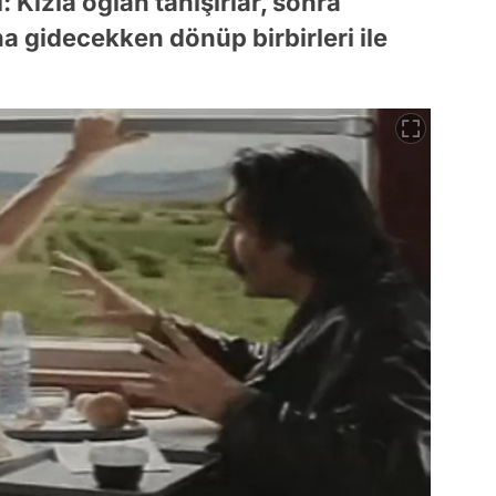
Kızla oğlan tanışırlar, sonra
na gidecekken dönüp birbirleri ile