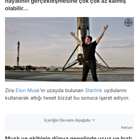
hayalinin gerçekleşmesine çok çok az kalmış
olabilir...
Zira
Elon Musk
’ın uzayda bulunan
Starlink
uydularını
kullanarak attığı tweet bizzat bu sonuca işaret ediyor.
İçeriğin Devamı Aşağıda
Reklam
Musk ve ekibinin dünya genelinde ucuz ve hızlı