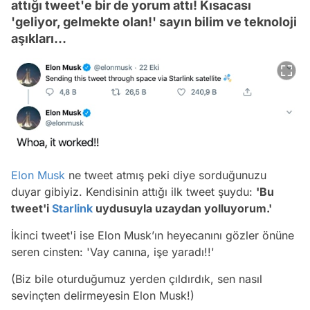
attığı tweet'e bir de yorum attı! Kısacası
'geliyor, gelmekte olan!' sayın bilim ve teknoloji
aşıkları…
Elon Musk
ne tweet atmış peki diye sorduğunuzu
duyar gibiyiz. Kendisinin attığı ilk tweet şuydu:
'Bu
tweet'i
Starlink
uydusuyla uzaydan yolluyorum.'
İkinci tweet'i ise Elon Musk’ın heyecanını gözler önüne
seren cinsten:
'Vay canına, işe yaradı!!'
(Biz bile oturduğumuz yerden çıldırdık, sen nasıl
sevinçten delirmeyesin Elon Musk!)