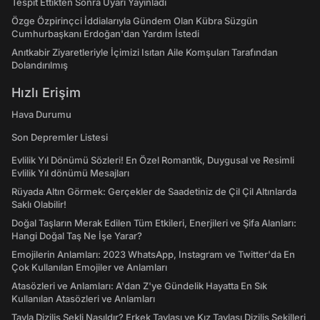
Tespit Ettikten Sonra Uyarı Yayınladı
Özge Özpirinçci İddialarıyla Gündem Olan Kübra Süzgün
Cumhurbaşkanı Erdoğan'dan Yardım İstedi
Anıtkabir Ziyaretleriyle İçimizi Isıtan Aile Komşuları Tarafından
Dolandırılmış
Hızlı Erişim
Hava Durumu
Son Depremler Listesi
Evlilik Yıl Dönümü Sözleri! En Özel Romantik, Duygusal ve Resimli
Evlilik Yıl dönümü Mesajları
Rüyada Altın Görmek: Gerçekler de Saadetiniz de Çil Çil Altınlarda
Saklı Olabilir!
Doğal Taşların Merak Edilen Tüm Etkileri, Enerjileri ve Şifa Alanları:
Hangi Doğal Taş Ne İşe Yarar?
Emojilerin Anlamları: 2023 WhatsApp, Instagram ve Twitter'da En
Çok Kullanılan Emojiler ve Anlamları
Atasözleri ve Anlamları: A'dan Z'ye Gündelik Hayatta En Sık
Kullanılan Atasözleri ve Anlamları
Tavla Diziliş Şekli Nasıldır? Erkek Tavlası ve Kız Tavlası Diziliş Şekilleri