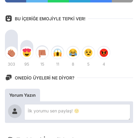
BU İÇERİĞE EMOJİYLE TEPKİ VER!
303
95
15
11
8
5
4
ONEDİO ÜYELERİ NE DİYOR?
Yorum Yazın