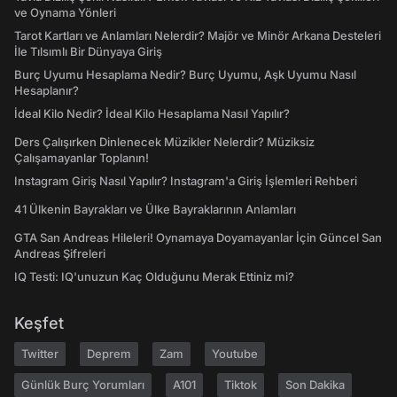
ve Oynama Yönleri
Tarot Kartları ve Anlamları Nelerdir? Majör ve Minör Arkana Desteleri
İle Tılsımlı Bir Dünyaya Giriş
Burç Uyumu Hesaplama Nedir? Burç Uyumu, Aşk Uyumu Nasıl
Hesaplanır?
İdeal Kilo Nedir? İdeal Kilo Hesaplama Nasıl Yapılır?
Ders Çalışırken Dinlenecek Müzikler Nelerdir? Müziksiz
Çalışamayanlar Toplanın!
Instagram Giriş Nasıl Yapılır? Instagram'a Giriş İşlemleri Rehberi
41 Ülkenin Bayrakları ve Ülke Bayraklarının Anlamları
GTA San Andreas Hileleri! Oynamaya Doyamayanlar İçin Güncel San
Andreas Şifreleri
IQ Testi: IQ'unuzun Kaç Olduğunu Merak Ettiniz mi?
Keşfet
Twitter
Deprem
Zam
Youtube
Günlük Burç Yorumları
A101
Tiktok
Son Dakika