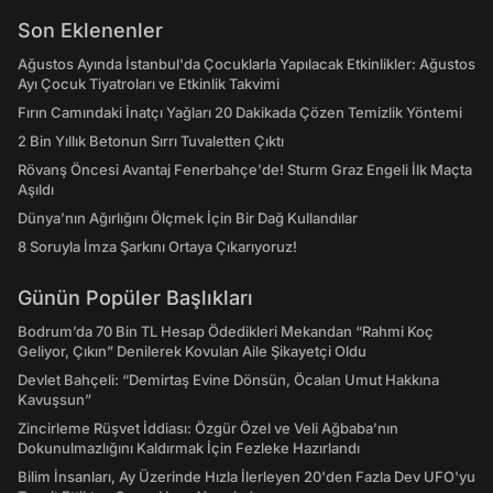
Son Eklenenler
Ağustos Ayında İstanbul'da Çocuklarla Yapılacak Etkinlikler: Ağustos
Ayı Çocuk Tiyatroları ve Etkinlik Takvimi
Fırın Camındaki İnatçı Yağları 20 Dakikada Çözen Temizlik Yöntemi
2 Bin Yıllık Betonun Sırrı Tuvaletten Çıktı
Rövanş Öncesi Avantaj Fenerbahçe'de! Sturm Graz Engeli İlk Maçta
Aşıldı
Dünya’nın Ağırlığını Ölçmek İçin Bir Dağ Kullandılar
8 Soruyla İmza Şarkını Ortaya Çıkarıyoruz!
Günün Popüler Başlıkları
Bodrum’da 70 Bin TL Hesap Ödedikleri Mekandan “Rahmi Koç
Geliyor, Çıkın” Denilerek Kovulan Aile Şikayetçi Oldu
Devlet Bahçeli: “Demirtaş Evine Dönsün, Öcalan Umut Hakkına
Kavuşsun”
Zincirleme Rüşvet İddiası: Özgür Özel ve Veli Ağbaba’nın
Dokunulmazlığını Kaldırmak İçin Fezleke Hazırlandı
Bilim İnsanları, Ay Üzerinde Hızla İlerleyen 20'den Fazla Dev UFO'yu