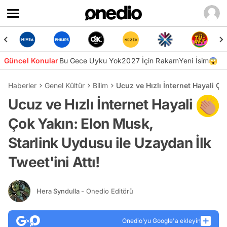
Güncel Konular
Bu Gece Uyku Yok
2027 İçin Rakam
Yeni İsim😱
Haberler
Genel Kültür
Bilim
Ucuz ve Hızlı İnternet Hayali Ço
Ucuz ve Hızlı İnternet Hayali
Çok Yakın: Elon Musk,
Starlink Uydusu ile Uzaydan İlk
Tweet'ini Attı!
Hera Syndulla
- Onedio Editörü
Onedio’yu Google'a ekleyin